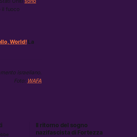
Stati Uniti
sono
 il fuoco
llo, World!
La
amento israeliano.
Foto:
WAFA
i
Il ritorno del sogno
nazifascista di Fortezza
ebbe