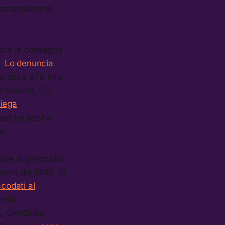
 comandante di
isce le consegne
e.
Lo denuncia
o circa 378 mila
 Striscia, 2,2
iega
 perché anche
a.
cuse di genocidio
idio del 1948, la
codati al
della
, Giordania,