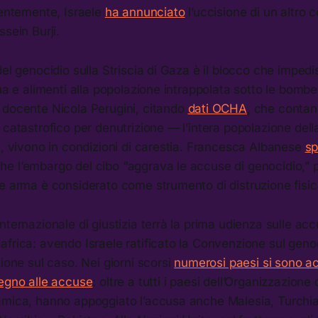
dentemente, Israele
ha annunciato
l’uccisione di un altro
ssein Burji.
del genocidio sulla Striscia di Gaza è il blocco che imped
qua e alimenti alla popolazione intrappolata sotto le bomb
 docente Nicola Perugini, citando
dati OCHA
, che contan
 catastrofico per denutrizione — l’intera popolazione della
e, vivono in condizioni di carestia. Francesca Albanese
sp
e l’embargo del cibo “aggrava le accuse di genocidio,”
e arma è considerato come strumento di distruzione fisic
nternazionale di giustizia terrà la prima udienza sulle ac
frica: avendo Israele ratificato la Convenzione sul genoc
zione sul caso. Nei giorni scorsi
numerosi paesi si sono ac
tegno alle accuse
: oltre a tutti i paesi dell’Organizzazione 
amica, hanno appoggiato l’accusa anche Malesia, Turchia