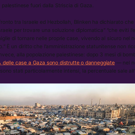
 palestinese fuori dalla Striscia di Gaza.
ronto tra Israele ed Hezbollah, Blinken ha dichiarato ch
raele per trovare una soluzione diplomatica” “che eviti l’
glie di tornare nelle proprie case, vivendo al sicuro nel n
o.” È un diritto che l’amministrazione statunitense non ri
nvece, alla popolazione palestinese: dopo 3 mesi di bo
% delle case a Gaza sono distrutte o danneggiate
— nel no
 sono stati particolarmente intensi, la percentuale sale al