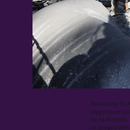
Parlando da Tel A
l’aggressione sull
ma ha dichiarato 
ha spiegato Blink