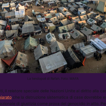
La tendopoli di Rafah. Foto: WAFA
i, il relatore speciale delle Nazioni Unite al diritto alla 
hiarato
che la distruzione sistematica di case dovrebbe e
nazionale di giustizia come prova del genocidio in atto. Pe