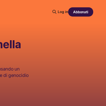
Log in
Abbonati
nella
ausando un
se di genocidio