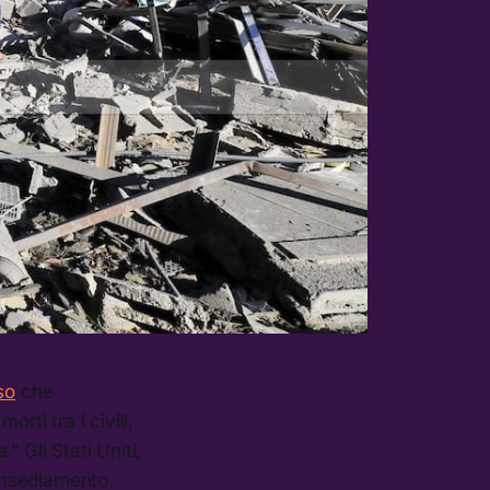
so
che
rti tra i civili,
 Gli Stati Uniti,
einsediamento