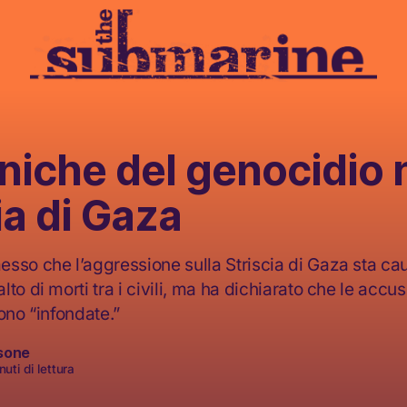
niche del genocidio 
ia di Gaza
sso che l’aggressione sulla Striscia di Gaza sta c
to di morti tra i civili, ma ha dichiarato che le accu
ono “infondate.”
sone
uti di lettura