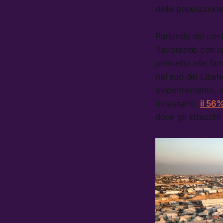
della popolazione
Parlando del conf
“lavorando con Is
permetta alle fami
nel sud del Liban
evidentemente, i
incessanti,
il 56
dove gli attacchi