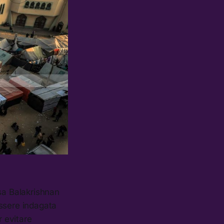
casa Balakrishnan
ssere indagata
r evitare