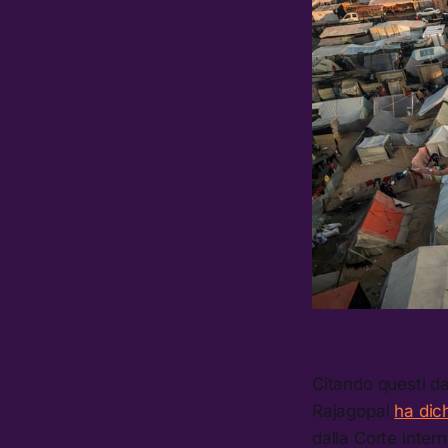
Citando questi dat
Rajagopal
ha dic
dalla Corte inter