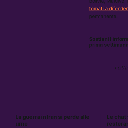
Bolivia, Maldive, 
tornati a difende
permanente.
Sostieni l’info
prima settimana
I citt
La guerra in Iran si perde alle
Le chat
urne
restera