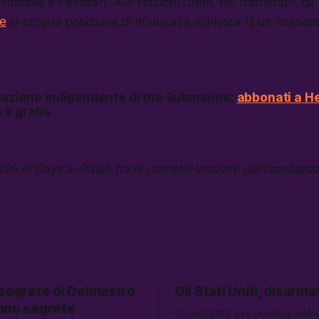
Namibia e Pakistan. Alle Nazioni Unite, nel frattempo, gli 
re
la propria posizione di rifiuto alla richiesta di un cessate
rmazione indipendente di the Submarine:
abbonati a He
 è gratis
adini di Dayr al-Balah tra le macerie lasciate dal bombard
 segrete di Delmastro
Gli Stati Uniti, disarmat
nno segrete
Un accordo per Hormuz potr