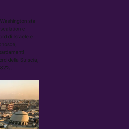
e Washington sta
escalation e
ord di Israele e
conosce,
mbardamenti
rd della Striscia,
l’82%.