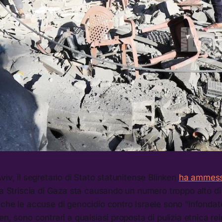
viv, il segretario di Stato statunitense Blinken
ha ammes
a Striscia di Gaza sta causando un numero troppo alto di mo
che le accuse di genocidio contro Israele sono “infondate.”
en, sono contrari a qualsiasi proposta di pulizia etnica r