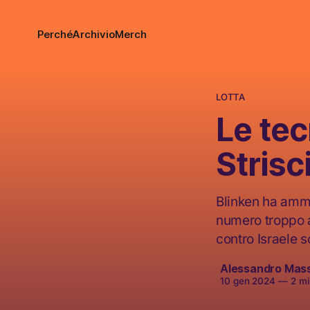
Perché
Archivio
Merch
LOTTA
Le tec
Strisc
Blinken ha amme
numero troppo al
contro Israele s
Alessandro Mas
10 gen 2024
—
2 min