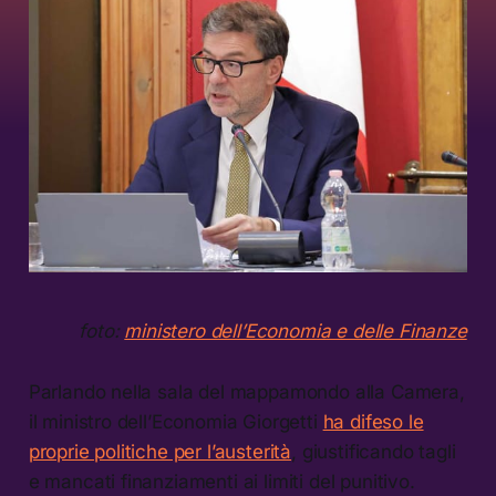
foto:
ministero dell’Economia e delle Finanze
Parlando nella sala del mappamondo alla Camera,
il ministro dell’Economia Giorgetti
ha difeso le
proprie politiche per l’austerità
, giustificando tagli
e mancati finanziamenti ai limiti del punitivo.