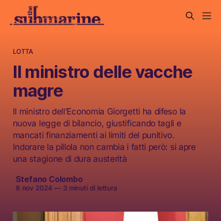
LOTTA
Il ministro delle vacche
magre
Il ministro dell’Economia Giorgetti ha difeso la
nuova legge di bilancio, giustificando tagli e
mancati finanziamenti ai limiti del punitivo.
Indorare la pillola non cambia i fatti però: si apre
una stagione di dura austerità
Stefano Colombo
8 nov 2024
—
3 minuti di lettura