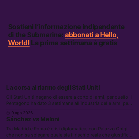
Sostieni l’informazione indipendente
di
the Submarine:
abbonati a Hello,
World!
La prima settimana è gratis
La corsa al riarmo degli Stati Uniti
Gli Stati Uniti negano di essere a corto di armi, per quello il
Pentagono ha dato 3 settimane all’industria delle armi per
presentare piani di riarmo. Tra le altre notizie: il PAM
9 ago 2026
continuerà ad usare i servizi di Palantir, la protesta contro
Sánchez vs Meloni
La Russa, e la centrale elettrica di Amazon in Texas
Tra Madrid e Roma è crisi diplomatica, con Palazzo Chigi
che non sa spiegare quale sia il rischio reale che giustifica