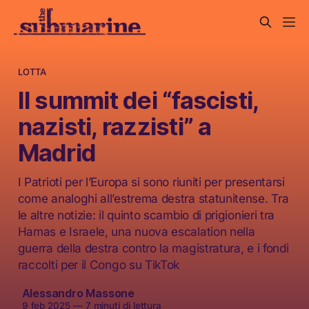
LOTTA
Il summit dei “fascisti,
nazisti, razzisti” a
Madrid
I Patrioti per l’Europa si sono riuniti per presentarsi
come analoghi all’estrema destra statunitense. Tra
le altre notizie: il quinto scambio di prigionieri tra
Hamas e Israele, una nuova escalation nella
guerra della destra contro la magistratura, e i fondi
raccolti per il Congo su TikTok
Alessandro Massone
9 feb 2025
—
7 minuti di lettura