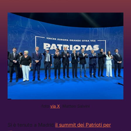
foto 
via X
, Matteo Salvini
Si è tenuto a Madrid
il summit dei Patrioti per