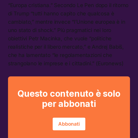
“Europa cristiana.” Secondo Le Pen dopo il ritorno
di Trump “tutti hanno capito che qualcosa è
cambiato,” mentre invece “l’Unione europea è in
uno stato di shock.” Più pragmatici nei loro
obiettivi Petr Macinka, che vuole “politiche
realistiche per il libero mercato,” e Andrej Babiš,
che ha lamentato “le regolamentazioni che
strangolano le imprese e i cittadini.” (Euronews)
Questo contenuto è solo
per abbonati
Abbonati