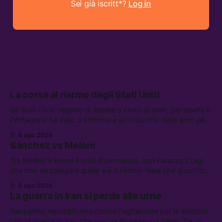
Sei già iscritt*?
Log in
La corsa al riarmo degli Stati Uniti
Gli Stati Uniti negano di essere a corto di armi, per quello il
Pentagono ha dato 3 settimane all’industria delle armi per
presentare piani di riarmo. Tra le altre notizie: il PAM
9 ago 2026
continuerà ad usare i servizi di Palantir, la protesta contro
Sánchez vs Meloni
La Russa, e la centrale elettrica di Amazon in Texas
Tra Madrid e Roma è crisi diplomatica, con Palazzo Chigi
che non sa spiegare quale sia il rischio reale che giustifica
la sospensione di Schengen. Tra le altre notizie: l’accordo
8 ago 2026
di difesa tra Arabia Saudita, Pakistan e Turchia, la crisi del
La guerra in Iran si perde alle urne
carburante irregolare, e un altro caso di IA ribelle
Nel partito repubblicano cresce l’agitazione per le elezioni,
con la guerra in Iran che non va da nessuna parte. Tra le