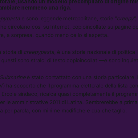
orale, usando un modello precompilato di origine m
ambiare nemmeno una riga.
epypasta
e sono leggende metropolitane, storie “
creepy
”,
che circolano così su Internet, copioincollate su pagine 
e, a sorpresa, quando meno ce lo si aspetta.
 storia di
creepypasta
, è una storia nazionale di politica 
uesti sono stralci di testo copioincollati — e sono inquiet
Submarine
è stato contattato con una storia particolare. 
V) ha scoperto che il programma elettorale della lista c
 Ercole sindaco, ricalca quasi completamente il programm
er le amministrative 2011 di Latina. Sembrerebbe a prima
la per parola, con minime modifiche e qualche taglio.