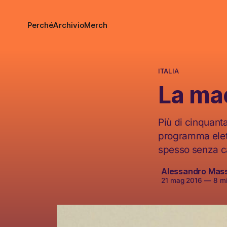
Perché
Archivio
Merch
ITALIA
La mac
Più di cinquanta
programma elett
spesso senza c
Alessandro Mas
21 mag 2016
—
8 min