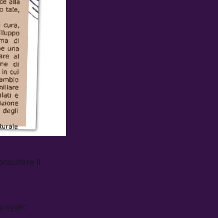
nsultare il
spiaggia.”