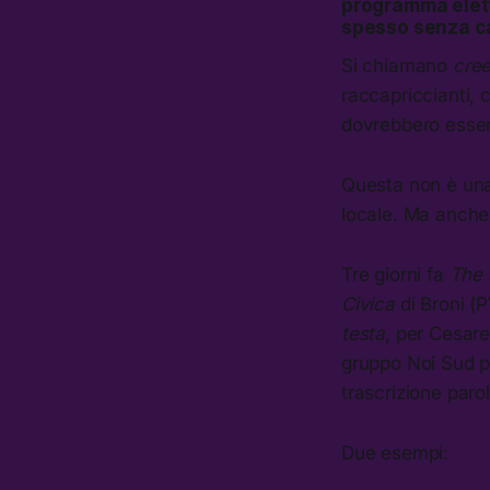
programma elett
spesso senza c
Si chiamano
cre
raccapriccianti, 
dovrebbero esser
Questa non è una
locale. Ma anche q
Tre giorni fa
The 
Civica
di Broni (P
testa
, per Cesare
gruppo Noi Sud p
trascrizione paro
Due esempi: