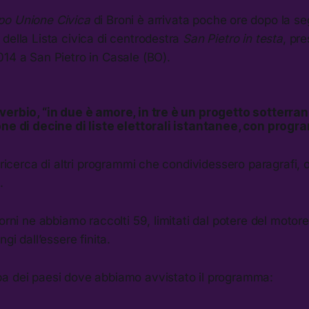
po Unione Civica
di Broni è arrivata poche ore dopo la se
della Lista civica di centrodestra
San Pietro in testa
, pre
14 a San Pietro in Casale (BO).
verbio, “in due è amore, in tre è un progetto sotterr
one di decine di liste elettorali istantanee, con progr
 ricerca di altri programmi che condividessero paragrafi, o 
.
iorni ne abbiamo raccolti 59, limitati dal potere del moto
ngi dall’essere finita.
a dei paesi dove abbiamo avvistato il programma: