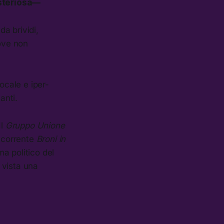
isteriosa—
 da brividi,
dove non
locale e iper-
anti.
Il
Gruppo Unione
oncorrente
Broni in
a politico del
 vista una