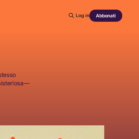
Log in
Abbonati
 stesso
misteriosa—