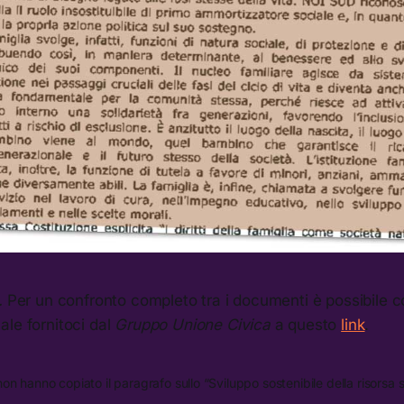
.
Per un confronto completo tra i documenti è possibile co
le fornitoci dal
Gruppo Unione Civica
a questo
link
.
n hanno copiato il paragrafo sullo “Sviluppo sostenibile della risorsa 