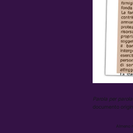
Parola per parola
documento origina
Almeno no