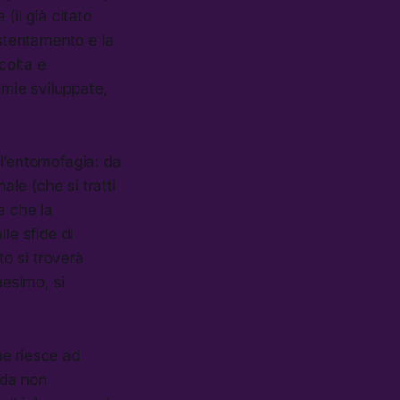
 (il già citato
ostentamento e la
colta e
omie sviluppate,
 l’entomofagia: da
ale (che si tratti
e che la
le sfide di
o si troverà
nesimo, si
he riesce ad
da non