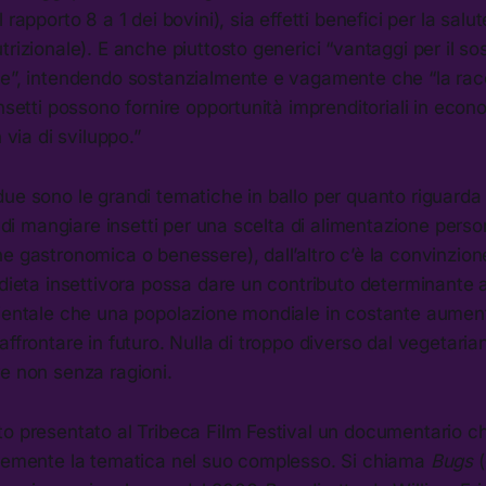
rapporto 8 a 1 dei bovini), sia effetti benefici per la salute
trizionale). E anche piuttosto generici “vantaggi per il s
le”, intendendo sostanzialmente e vagamente che “la rac
insetti possono fornire opportunità imprenditoriali in econ
n via di sviluppo.”
ue sono le grandi tematiche in ballo per quanto riguarda
a di mangiare insetti per una scelta di alimentazione person
e gastronomica o benessere), dall’altro c’è la convinzion
 dieta insettivora possa dare un contributo determinante al
bientale che una popolazione mondiale in costante aument
affrontare in futuro. Nulla di troppo diverso dal vegetaria
e non senza ragioni.
to presentato al Tribeca Film Festival un documentario c
acemente la tematica nel suo complesso. Si chiama
Bugs
(