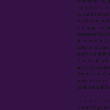
confondersi col 
le peripezie di tr
culinarie compost
ovviamente ambasc
formaggio coi ver
gastronomica spin
documentario (
sp
sull’entomofagia.
addirittura di si
affacciando sulla
un’economia di s
sistema che butt
problemi di un mil
cambiare, prima a
D’altra parte, s
l’entomofagia rim