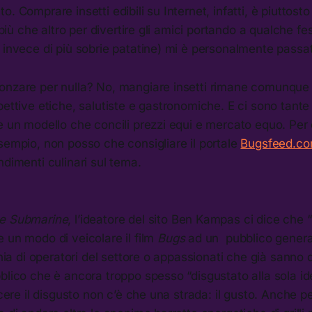
. Comprare insetti edibili su Internet, infatti, è piuttosto
i più che altro per divertire gli amici portando a qualche fest
 invece di più sobrie patatine) mi è personalmente passat
onzare per nulla? No, mangiare insetti rimane comunque 
pettive etiche, salutiste e gastronomiche. E ci sono tante
e un modello che concili prezzi equi e mercato equo. Per 
sempio, non posso che consigliare il portale
Bugsfeed.c
ndimenti culinari sul tema.
e Submarine
, l’ideatore del sito Ben Kampas ci dice che
 un modo di veicolare il film
Bugs
ad un pubblico general
chia di operatori del settore o appassionati che già sanno d
blico che è ancora troppo spesso “disgustato alla sola i
incere il disgusto non c’è che una strada: il gusto. Anche p