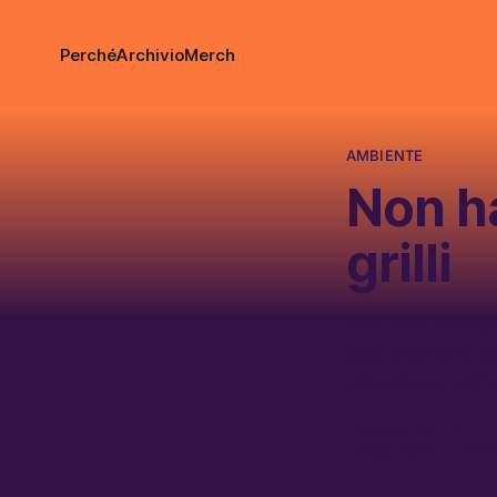
Perché
Archivio
Merch
AMBIENTE
Non h
grilli
Nel 2016 mangia
documentari, stu
situazione sull’
Davide Banis
17 lug 2016
—
4 minu