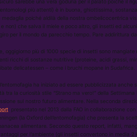
icuro sarebbe una vera goduria per il palato poiché il rigu
 entomologi più attenti) è in buona, ghiottissima, sostanza
lla medaglia poiché aldilà della nostra ombelicocentrica vi
 non) che salva il miele e poco altro, gli insetti ed alcuni
giro per il mondo da parecchio tempo. Pare addirittura dall
e, oggigiorno più di 1000 specie di insetti sono mangiate
ti ricchi di sostanze nutritive (proteine, acidi grassi, mine
libate delicatessen – come i bruchi mopane in Sudafrica.
, l’entomofagia ha iniziato ad essere pubblicizzata anche 
à tra la curiosità stile “Strano ma vero!” della Settimana 
lessione sul nostro futuro alimentare. Nella seconda direz
port
presentato nel 2013 dalla FAO in collaborazione con l
ingen (la Oxford dell’entomofagia) che presenta la scelt
anacea alimentare. Secondo questo report, infatti, mangi
antaggi per l’ambiente (gli insetti convertono in media 2 k