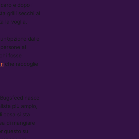
 caro e dopo i
a grilli secchi al
a la voglia.
un’opzione dalle
 persone al
chi fosse
om
che raccoglie
 “Bugsfeed nasce
ista più ampio,
i cosa si sta
dea di mangiare
er questo su