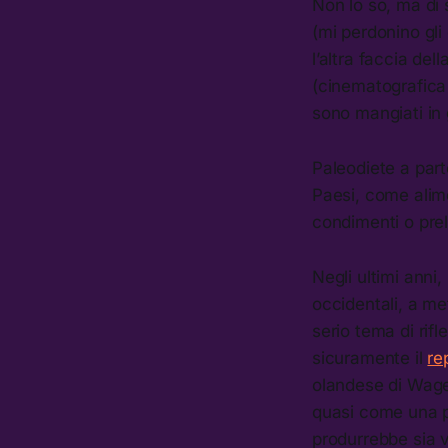
Non lo so, ma di s
(mi perdonino gli
l’altra faccia de
(cinematografica e
sono mangiati in 
Paleodiete a part
Paesi, come alimen
condimenti o pre
Negli ultimi anni
occidentali, a met
serio tema di rif
sicuramente il
re
olandese di Wagen
quasi come una p
produrrebbe sia v