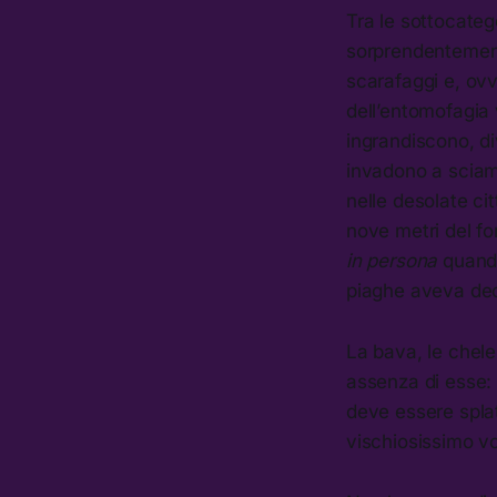
Tra le sottocateg
sorprendentement
scarafaggi e, ovv
dell’entomofagia 
ingrandiscono, div
invadono a sciami
nelle desolate ci
nove metri del f
in persona
quando 
piaghe aveva dec
La bava, le chele,
assenza di esse: 
deve essere splat
vischiosissimo vo