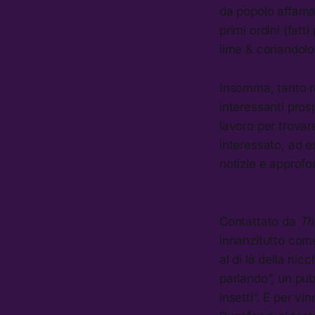
da popolo affamato
primi ordini (fatt
lime & coriandolo
Insomma, tanto r
interessanti pros
lavoro per trovar
interessato, ad e
notizie e approfo
Contattato da
Th
innanzitutto come
al di là della nic
parlando”, un pub
insetti”. E per v