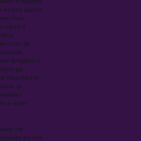
iedkin) e racconta
tte ed altre usanze
erto Flore,
 marzu, il
icerca
el corso del
erplessità
ione famigliare o
stanno già
se inquadrata in
tuando un
verebbe i
cato a dover
babile che
ntonietta più che