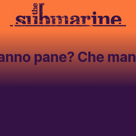
anno pane? Che man
re insetti è ancora una decisione fuori dagli schemi
di sull’entomofagia e la ricerca del gusto, facciamo 
evoluzione dell’industria alimentare.
ti di lettura