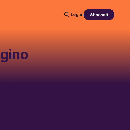
Log in
Abbonati
gino
? Tra
il punto della