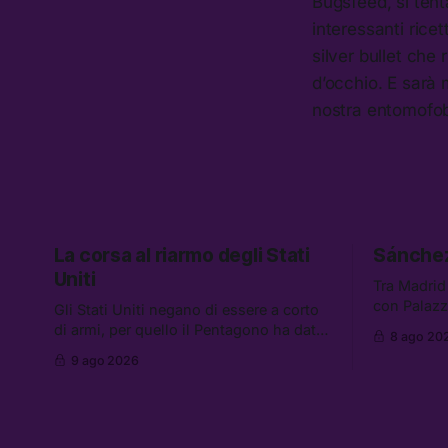
Bugsfeed, si tent
interessanti rice
silver bullet che
d’occhio. E sarà 
nostra entomofob
La corsa al riarmo degli Stati
Sánchez
Uniti
Tra Madrid
con Palazz
Gli Stati Uniti negano di essere a corto
quale sia i
di armi, per quello il Pentagono ha dato
8 ago 20
sospension
3 settimane all’industria delle armi per
9 ago 2026
notizie: l’
presentare piani di riarmo. Tra le altre
Saudita, Pa
notizie: il PAM continuerà ad usare i
carburante 
servizi di Palantir, la protesta contro La
IA ribelle
Russa, e la centrale elettrica di Amazon