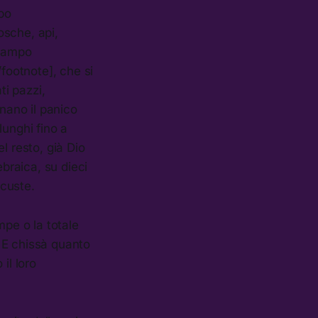
ppo
osche, api,
 campo
/footnote], che si
ti pazzi,
inano il panico
lunghi fino a
l resto, già Dio
ebraica, su dieci
ocuste.
ampe o la totale
. E chissà quanto
il loro