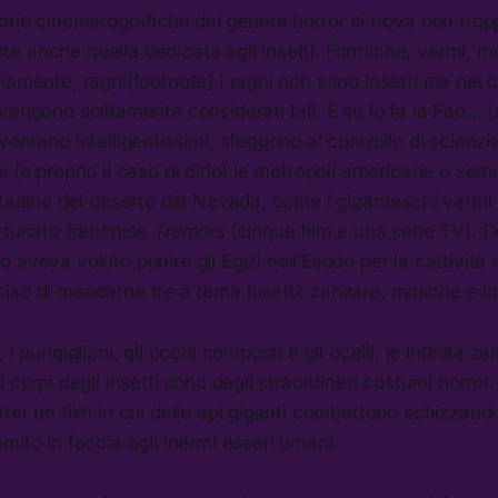
orie cinematografiche del genere horror si trova non tro
e anche quella dedicata agli insetti. Formiche, vermi, m
iamente, ragni[footnote] I ragni non sono insetti ma nel
vengono solitamente considerati tali. E se lo fa la Fao… [
entano intelligentissimi, sfuggono al controllo di scienzia
 (è proprio il caso di dirlo) le metropoli americane o sem
ttadine del deserto del Nevada, come i giganteschi vermi 
ortunato franchise
Tremors
(cinque film e una serie TV). De
aveva voluto punire gli Egizi nell’Esodo per la cattività 
iso di mandarne tre a tema insetti: zanzare, mosche e l
 i pungiglioni, gli occhi composti e gli ocelli, le infinite z
i corpi degli insetti sono degli straordinari costumi horror
ter un film in cui delle api giganti combattono schizzando 
mito in faccia agli inermi esseri umani.