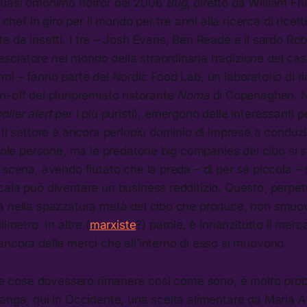
quasi omonimo horror del 2006
Bug
, diretto da William Fr
e chef in giro per il mondo per tre anni alla ricerca di rice
e da insetti. I tre – Josh Evans, Ben Reade e il sardo Rob
iatore nel mondo della straordinaria tradizione del casu
mi – fanno parte del Nordic Food Lab, un laboratorio di r
-off del pluripremiato ristorante
Noma
di Copenaghen. N
oiler alert
per i più puristi), emergono delle interessanti p
 Il settore è ancora perlopiù dominio di imprese a conduz
ngole persone, ma le predatorie big companies del cibo si 
 scena, avendo fiutato che la preda – di per sé piccola – 
cala può diventare un business redditizio. Questo, perpe
a nella spazzatura metà del cibo che produce, non smuo
limetro. In altre (
marxiste
?) parole, è innanzitutto il mer
ncora delle merci che all’interno di esso si muovono.
e le cose dovessero rimanere così come sono, è molto pro
anga, qui in Occidente, una scelta alimentare da Maria A