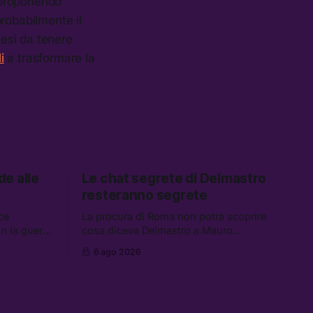
i proponendo
robabilmente il
tesi da tenere
i
a trasformare la
de alle
Le chat segrete di Delmastro
resteranno segrete
ce
La procura di Roma non potrà scoprire
on la guerra
cosa diceva Delmastro a Mauro
 parte. Tra
Caroccia, il presunto prestanome del
6 ago 2026
nti del
clan Senese. Tra le altre notizie: le IDF
, Schlein
hanno ripreso gli attacchi in Libano, il
la
governo chiederà 36 miliardi di
iralismo,”
flessibilità in armi e energia, e