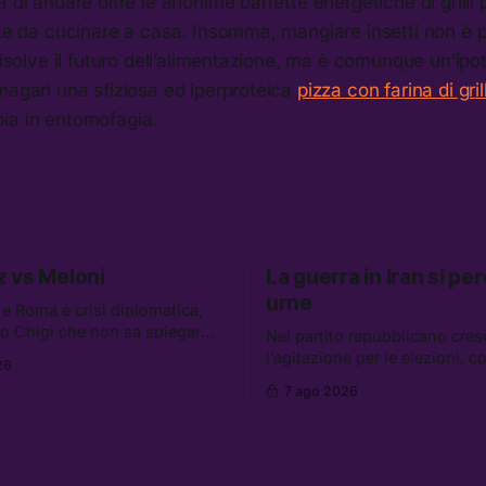
a di andare oltre le anonime barrette energetiche di grill
tte da cucinare a casa. Insomma, mangiare insetti non è p
 risolve il futuro dell’alimentazione, ma è comunque un’ipo
magari una sfiziosa ed iperproteica
pizza con farina di grill
ia in entomofagia.
 vs Meloni
La guerra in Iran si per
urne
 e Roma è crisi diplomatica,
o Chigi che non sa spiegare
Nel partito repubblicano cres
l rischio reale che giustifica la
l’agitazione per le elezioni, c
26
e di Schengen. Tra le altre
in Iran che non va da nessuna
7 ago 2026
accordo di difesa tra Arabia
le altre notizie: due alti dirige
kistan e Turchia, la crisi del
Mossad hanno perso il lavoro
irregolare, e un altro caso di
prova a mettere in sicurezza 
coalizione, e che cos’è lo “Sp