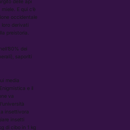
rgito delle api
 miele. E qui c’è
sione occidentale
 loro derivati
a preistoria.
 nell’80% dei
rali), saporiti
sui media
Enigmistica e il
ione va
’università
a insettivora
are insetti
g di cibo in 1 kg