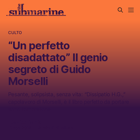
CULTO
“Un perfetto
disadattato” Il genio
segreto di Guido
Morselli
Pesante, solipsista, senza vita: “Dissipatio H.G.,”
capolavoro di Morselli, è il libro perfetto da portare
sotto l’ombrellone.
Davide Banis
1 ago 2016
—
6 minuti di lettura