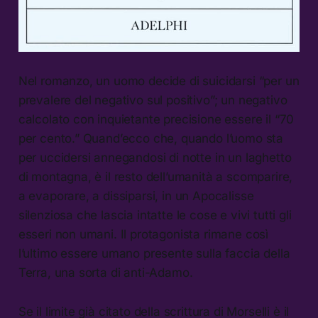
Nel romanzo, un uomo decide di suicidarsi “per un
prevalere del negativo sul positivo”; un negativo
calcolato con inquietante precisione essere il “70
per cento.” Quand’ecco che, quando l’uomo sta
per uccidersi annegandosi di notte in un laghetto
di montagna, è il resto dell’umanità a scomparire,
a evaporare, a dissiparsi, in un Apocalisse
silenziosa che lascia intatte le cose e vivi tutti gli
esseri non umani. Il protagonista rimane così
l’ultimo essere umano presente sulla faccia della
Terra, una sorta di anti-Adamo.
Se il limite già citato della scrittura di Morselli è il