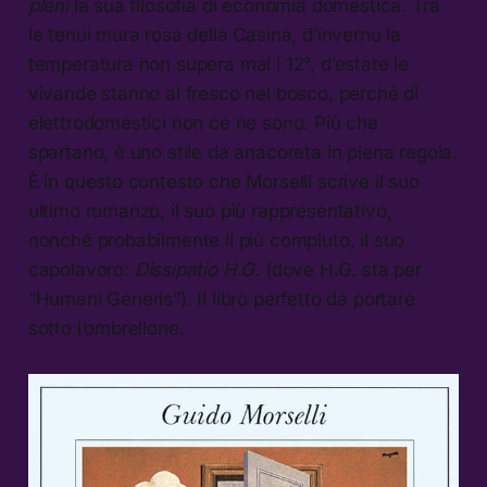
pleni
la sua filosofia di economia domestica. Tra
le tenui mura rosa della Casina, d’inverno la
temperatura non supera mai i 12°, d’estate le
vivande stanno al fresco nel bosco, perché di
elettrodomestici non ce ne sono. Più che
spartano, è uno stile da anacoreta in piena regola.
È in questo contesto che Morselli scrive il suo
ultimo romanzo, il suo più rappresentativo,
nonché probabilmente il più compiuto, il suo
capolavoro:
Dissipatio H.G.
(dove H.G. sta per
“Humani Generis”). Il libro perfetto da portare
sotto l’ombrellone.