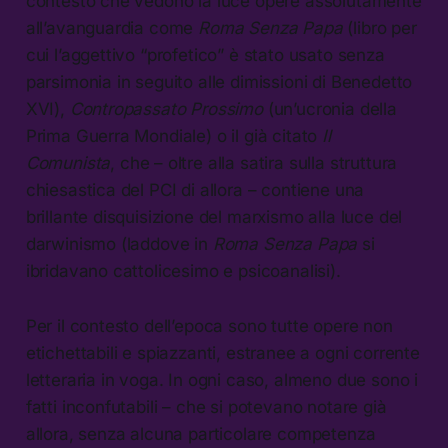
contesto che vedono la luce opere assolutamente
all’avanguardia come
Roma Senza Papa
(libro per
cui l’aggettivo “profetico” è stato usato senza
parsimonia in seguito alle dimissioni di Benedetto
XVI),
Contropassato Prossimo
(un’ucronia della
Prima Guerra Mondiale) o il già citato
Il
Comunista
, che – oltre alla satira sulla struttura
chiesastica del PCI di allora – contiene una
brillante disquisizione del marxismo alla luce del
darwinismo (laddove in
Roma Senza Papa
si
ibridavano cattolicesimo e psicoanalisi).
Per il contesto dell’epoca sono tutte opere non
etichettabili e spiazzanti, estranee a ogni corrente
letteraria in voga. In ogni caso, almeno due sono i
fatti inconfutabili – che si potevano notare già
allora, senza alcuna particolare competenza