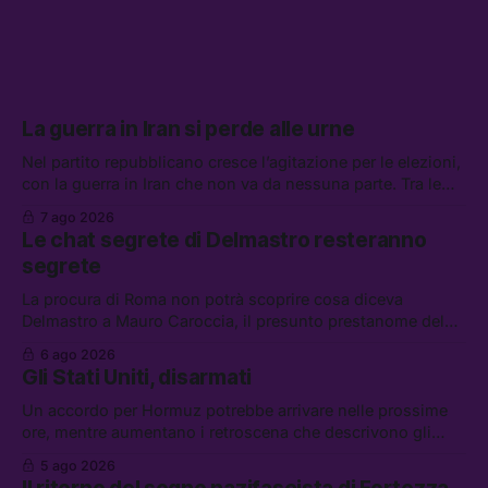
La guerra in Iran si perde alle urne
Nel partito repubblicano cresce l’agitazione per le elezioni,
con la guerra in Iran che non va da nessuna parte. Tra le
altre notizie: due alti dirigenti del Mossad hanno perso il
7 ago 2026
lavoro, Schlein prova a mettere in sicurezza la coalizione, e
Le chat segrete di Delmastro resteranno
che cos’è lo “Spiralismo,” la religione degli agenti IA
segrete
La procura di Roma non potrà scoprire cosa diceva
Delmastro a Mauro Caroccia, il presunto prestanome del
clan Senese. Tra le altre notizie: le IDF hanno ripreso gli
6 ago 2026
attacchi in Libano, il governo chiederà 36 miliardi di
Gli Stati Uniti, disarmati
flessibilità in armi e energia, e Grokipedia è già stata
abbandonata
Un accordo per Hormuz potrebbe arrivare nelle prossime
ore, mentre aumentano i retroscena che descrivono gli
Stati Uniti come disarmati. Tra le altre notizie: le storie di
5 ago 2026
chi aspetta i dispersi di Ceuta, il boom dei carburanti