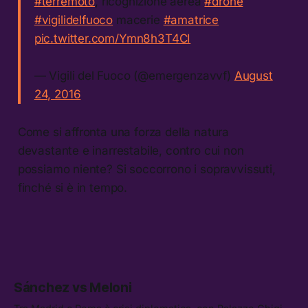
#terremoto
, ricognizione aerea
#drone
#vigilidelfuoco
macerie
#amatrice
pic.twitter.com/Ymn8h3T4CI
— Vigili del Fuoco (@emergenzavvf)
August
24, 2016
Come si affronta una forza della natura
devastante e inarrestabile, contro cui non
possiamo niente? Si soccorrono i sopravvissuti,
finché si è in tempo.
Sánchez vs Meloni