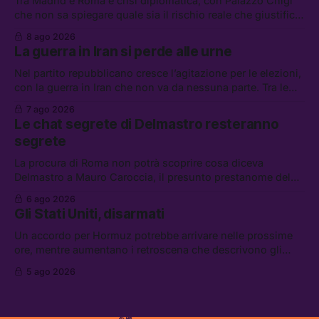
Tra Madrid e Roma è crisi diplomatica, con Palazzo Chigi
che non sa spiegare quale sia il rischio reale che giustifica
la sospensione di Schengen. Tra le altre notizie: l’accordo
8 ago 2026
di difesa tra Arabia Saudita, Pakistan e Turchia, la crisi del
La guerra in Iran si perde alle urne
carburante irregolare, e un altro caso di IA ribelle
Nel partito repubblicano cresce l’agitazione per le elezioni,
con la guerra in Iran che non va da nessuna parte. Tra le
altre notizie: due alti dirigenti del Mossad hanno perso il
7 ago 2026
lavoro, Schlein prova a mettere in sicurezza la coalizione, e
Le chat segrete di Delmastro resteranno
che cos’è lo “Spiralismo,” la religione degli agenti IA
segrete
La procura di Roma non potrà scoprire cosa diceva
Delmastro a Mauro Caroccia, il presunto prestanome del
clan Senese. Tra le altre notizie: le IDF hanno ripreso gli
6 ago 2026
attacchi in Libano, il governo chiederà 36 miliardi di
Gli Stati Uniti, disarmati
flessibilità in armi e energia, e Grokipedia è già stata
abbandonata
Un accordo per Hormuz potrebbe arrivare nelle prossime
ore, mentre aumentano i retroscena che descrivono gli
Stati Uniti come disarmati. Tra le altre notizie: le storie di
5 ago 2026
chi aspetta i dispersi di Ceuta, il boom dei carburanti
diluiti, e quanti attivisti anti data center sono stati arrestati