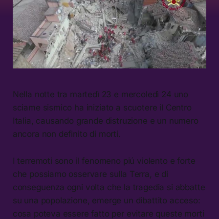
Nella notte tra martedì 23 e mercoledì 24 uno
sciame sismico ha iniziato a scuotere il Centro
Italia, causando grande distruzione e un numero
ancora non definito di morti.
I terremoti sono il fenomeno piú violento e forte
che possiamo osservare sulla Terra, e di
conseguenza ogni volta che la tragedia si abbatte
su una popolazione, emerge un dibattito acceso:
cosa poteva essere fatto per evitare queste morti