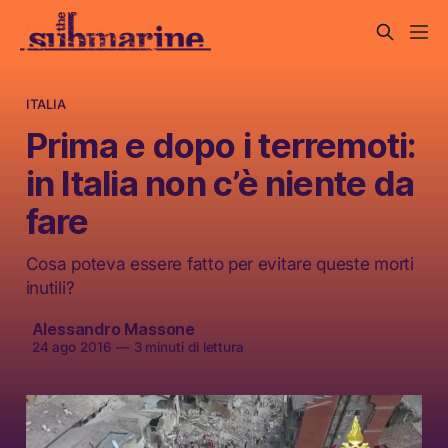
ITALIA
Prima e dopo i terremoti:
in Italia non c’è niente da
fare
Cosa poteva essere fatto per evitare queste morti
inutili?
Alessandro Massone
24 ago 2016
—
3 minuti di lettura