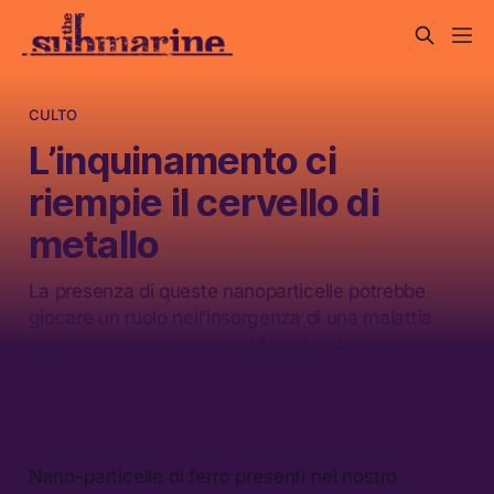
CULTO
L’inquinamento ci
riempie il cervello di
metallo
La presenza di queste nanoparticelle potrebbe
giocare un ruolo nell’insorgenza di una malattia
neurodegenerativa come l’Alzheimer.
Sebastian Bendinelli
6 set 2016
—
2 minuti di lettura
Nano-particelle di ferro presenti nel nostro