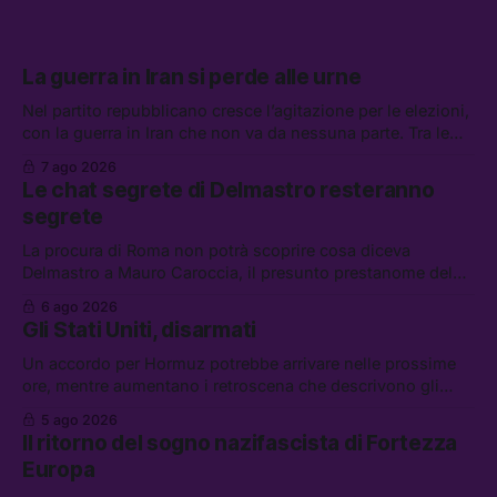
La guerra in Iran si perde alle urne
Nel partito repubblicano cresce l’agitazione per le elezioni,
con la guerra in Iran che non va da nessuna parte. Tra le
altre notizie: due alti dirigenti del Mossad hanno perso il
7 ago 2026
lavoro, Schlein prova a mettere in sicurezza la coalizione, e
Le chat segrete di Delmastro resteranno
che cos’è lo “Spiralismo,” la religione degli agenti IA
segrete
La procura di Roma non potrà scoprire cosa diceva
Delmastro a Mauro Caroccia, il presunto prestanome del
clan Senese. Tra le altre notizie: le IDF hanno ripreso gli
6 ago 2026
attacchi in Libano, il governo chiederà 36 miliardi di
Gli Stati Uniti, disarmati
flessibilità in armi e energia, e Grokipedia è già stata
abbandonata
Un accordo per Hormuz potrebbe arrivare nelle prossime
ore, mentre aumentano i retroscena che descrivono gli
Stati Uniti come disarmati. Tra le altre notizie: le storie di
5 ago 2026
chi aspetta i dispersi di Ceuta, il boom dei carburanti
Il ritorno del sogno nazifascista di Fortezza
diluiti, e quanti attivisti anti data center sono stati arrestati
Europa