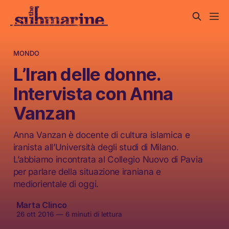
MONDO
L’Iran delle donne.
Intervista con Anna
Vanzan
Anna Vanzan è docente di cultura islamica e
iranista all’Università degli studi di Milano.
L’abbiamo incontrata al Collegio Nuovo di Pavia
per parlare della situazione iraniana e
mediorientale di oggi.
Marta Clinco
26 ott 2016
—
6 minuti di lettura