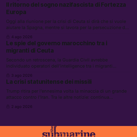
chi aspetta i dispersi di Ceuta, il boom dei carburanti
Il ritorno del sogno nazifascista di Fortezza
diluiti, e quanti attivisti anti data center sono stati arrestati
Europa
Oggi alla riunione per la crisi di Ceuta si dirà che si vuole
aiutare la Spagna, mentre si lavora per la persecuzione dei
migranti. Tra le altre notizie: l’esplosione di aborti
4 ago 2026
spontanei a Gaza, un giovane di 19 anni è morto sotto il
Le spie del governo marocchino tra i
sole per raccogliere pomodori, e cosa dice l’AI Act europeo
migranti di Ceuta
Secondo un retroscena, la Guardia Civil avrebbe
individuato operatori dell’intelligence tra i migranti
coinvolti nell’incidente di Ceuta. Tra le altre notizie: le IDF
3 ago 2026
hanno ucciso 19 persone a Gaza; le tensioni nel campo
La crisi statunitense dei missili
largo sugli armamenti per l’Ucraina; e quanto costa una
Xbox adesso?
Trump ritira per l’ennesima volta la minaccia di un grande
attacco contro l’Iran. Tra le altre notizie: continua
l’aggressione della Spagna da parte degli stati europei, il
2 ago 2026
piano della maggioranza per blindare le chat di Delmastro,
e quando costa leggere per primi i tweet di Trump