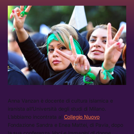
Anna Vanzan è docente di cultura islamica e
iranista all’Università degli studi di Milano.
L’abbiamo incontrata al
Collegio Nuovo
,
Fondazione Sandra e Enea Mattei, di Pavia, dopo
la sua conferenza
Voci e immagini di donne