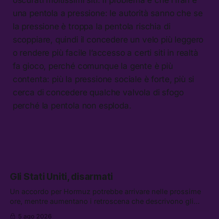
oscurati moltissimi siti. Il problema è che l’Iran è
una pentola a pressione: le autorità sanno che se
la pressione è troppa la pentola rischia di
scoppiare, quindi il concedere un velo più leggero
o rendere più facile l’accesso a certi siti in realtà
fa gioco, perché comunque la gente è più
contenta: più la pressione sociale è forte, più si
cerca di concedere qualche valvola di sfogo
perché la pentola non esploda.
Gli Stati Uniti, disarmati
Un accordo per Hormuz potrebbe arrivare nelle prossime
ore, mentre aumentano i retroscena che descrivono gli
Stati Uniti come disarmati. Tra le altre notizie: le storie di
5 ago 2026