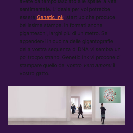
avete da tempo lasciato alle spalle la vita
sentimentale. L’ideale per voi potrebbe
essere
Genetic Ink
, start up che produce
bellissime stampe, in formati anche
giganteschi, larghi più di un metro. Se
appendervi in cucina delle gigantografie
della vostra sequenza di DNA vi sembra un
po’ troppo strano, Genetic Ink vi propone di
stampare quello del vostro
vero amore:
il
vostro gatto.