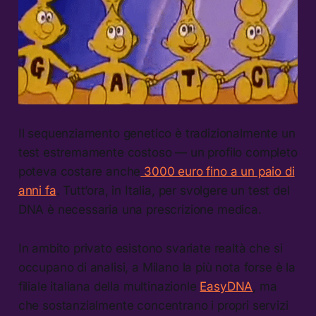
Il sequenziamento genetico è tradizionalmente un
test estremamente costoso — un profilo completo
poteva costare anche
3000 euro fino a un paio di
anni fa
. Tutt’ora, in Italia, per svolgere un test del
DNA è necessaria una prescrizione medica.
In ambito privato esistono svariate realtà che si
occupano di analisi, a Milano la più nota forse è la
filiale italiana della multinazionle
EasyDNA
, ma
che sostanzialmente concentrano i propri servizi