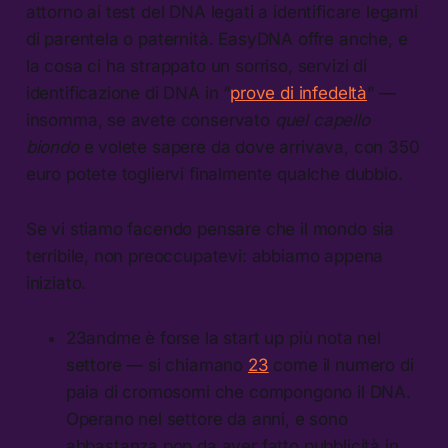
attorno ai test del DNA legati a identificare legami
di parentela o paternità. EasyDNA offre anche, e
la cosa ci ha strappato un sorriso, servizi di
identificazione di DNA in “
prove di infedeltà
” —
insomma, se avete conservato
quel capello
biondo
e volete sapere da dove arrivava, con 350
euro potete togliervi finalmente qualche dubbio.
Se vi stiamo facendo pensare che il mondo sia
terribile, non preoccupatevi: abbiamo appena
iniziato.
23andme è forse la start up più nota nel
settore — si chiamano
23
come il numero di
paia di cromosomi che compongono il DNA.
Operano nel settore da anni, e sono
abbastanza pop da aver fatto pubblicità in