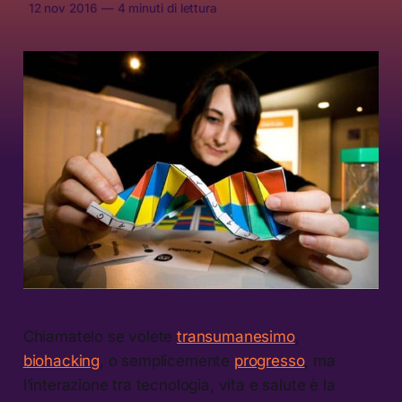
12 nov 2016
—
4 minuti di lettura
Chiamatelo se volete
transumanesimo
,
biohacking
, o semplicemente
progresso
, ma
l’interazione tra tecnologia, vita e salute è la