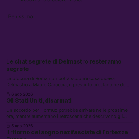
Benissimo.
Le chat segrete di Delmastro resteranno
segrete
La procura di Roma non potrà scoprire cosa diceva
Delmastro a Mauro Caroccia, il presunto prestanome del
clan Senese. Tra le altre notizie: le IDF hanno ripreso gli
6 ago 2026
attacchi in Libano, il governo chiederà 36 miliardi di
Gli Stati Uniti, disarmati
flessibilità in armi e energia, e Grokipedia è già stata
abbandonata
Un accordo per Hormuz potrebbe arrivare nelle prossime
ore, mentre aumentano i retroscena che descrivono gli
Stati Uniti come disarmati. Tra le altre notizie: le storie di
5 ago 2026
chi aspetta i dispersi di Ceuta, il boom dei carburanti
Il ritorno del sogno nazifascista di Fortezza
diluiti, e quanti attivisti anti data center sono stati arrestati