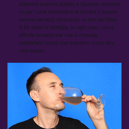
abbiamo qualche dubbio a riguardo: sarebbe
un po’ come pretendere di trovare il proprio
partner perfetto attraverso un test del DNA.
A 65 dollari a bottiglia, in ogni caso, non è
difficile immaginare che si rimanga
soddisfatti: basta che mandino, come dire,
vino buono.