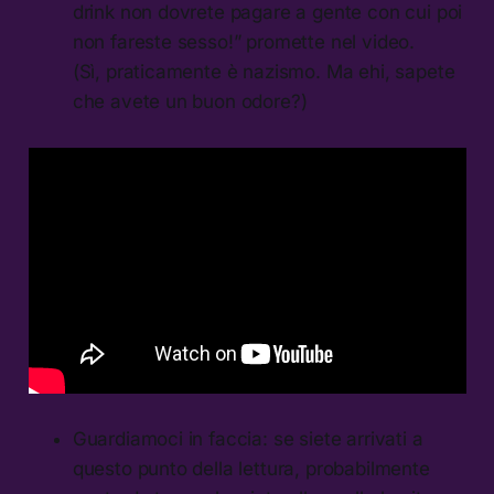
drink non dovrete pagare a gente con cui poi
non fareste sesso!” promette nel video.
(Sì, praticamente è nazismo. Ma ehi, sapete
che avete un buon odore?)
Guardiamoci in faccia: se siete arrivati a
questo punto della lettura, probabilmente