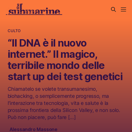
CULTO
“Il DNA è il nuovo
internet.” Il magico,
terribile mondo delle
start up dei test genetici
Chiamatelo se volete transumanesimo,
biohacking, o semplicemente progresso, ma
l’interazione tra tecnologia, vita e salute è la
prossima frontiera della Silicon Valley, e non solo.
Può non piacere, può fare […]
Alessandro Massone