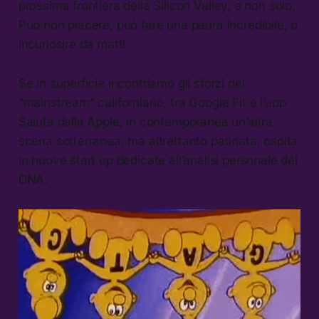
prossima frontiera della Silicon Valley, e non solo.
Può non piacere, può fare una paura incredibile, o
incuriosire da matti.
Se in superficie incontriamo gli sforzi del
“mainstream” californiano, tra Google Fit e l’app
Salute della Apple, in contemporanea un’altra
scena sotterranea, ma altrettanto patinata, ospita
in nuove start up dedicate all’analisi personale del
DNA.