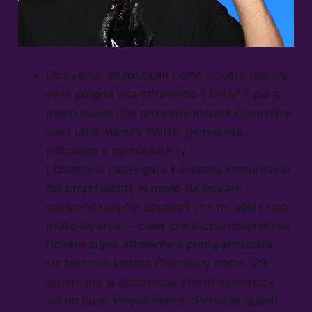
Dicevamo, impossibile come trovare l’amore
della propria vita attraverso il DNA? È più o
meno quello che promette Instant Chemistry,
start up di Wendy Walsh, giornalista,
psicologa e personalità tv.
L’obiettivo: catalogare il sistema immunitario
dei propri utenti, in modo da trovare
qualcuno con cui appaiarli che ne abbia uno
molto diverso — cosa che dicono dovremmo
trovare super attraente a prima annusata.
Un test con Instant Chemistry costa 129
dollari, ma la dottoressa Welsh garantisce
sia un buon investimento: “Pensate quanti