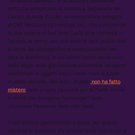
Tempismo perfetto: l’8 dicembre il presidente
eletto ha annunciato la nomina a Segretario del
Lavoro di Andy Puzder, amministratore delegato
di CKE Restaurants Holdings Inc., che comprende
le due catene di fast food Carl’s Jr. e Hardee’s —
famosa, la prima, per una serie di spot pubblicitari
al limite del pornografico e americanissimi ben
oltre lo stereotipo, in cui panini farciti senza cura
della legge della gravitazione universale vengono
trasformati in oggetti erotici nelle mani di super-
modelle discinte. Del resto, Puzder
non ha fatto
mistero
della propria passione per le “belle donne
in bikini che mangiano hamburger” (una
situazione frequente nella vita reale).
Gusti erotico-gastronomici a parte, per quanto
riguarda le questioni più strettamente connesse al