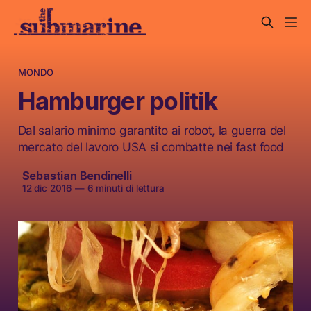
MONDO
Hamburger politik
Dal salario minimo garantito ai robot, la guerra del
mercato del lavoro USA si combatte nei fast food
Sebastian Bendinelli
12 dic 2016
—
6 minuti di lettura