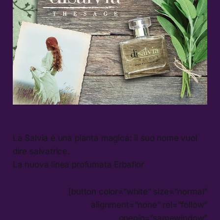
La Salvia è una pianta magica: il suo nome vuol
dire salvatrice.
La nuova linea profumata Erbaflor
[button color=”white” size=”normal”
alignment=”none” rel=”follow”
openin=”samewindow”