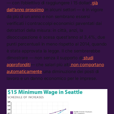
— con l’obiettivo di raggiungere i 15 dollari
già
dall’anno prossimo
in alcuni settori — è in vigore
da più di un anno e non sembrano essersi
verificati i contraccolpi economici paventati dai
detrattori della misura: in città, anzi, la
disoccupazione è scesa quest’anno al 3,4%, due
punti percentuali in meno rispetto al 2014, quando
è stata approvata la legge. Il che sembrerebbe
dimostrare — non senza il supporto di
studi
approfonditi
— che salari più alti
non comportano
automaticamente
una diminuzione dei posti di
lavoro e un danno economico per le imprese.