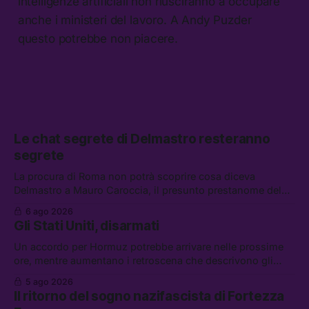
intelligenze artificiali non riusciranno a occupare
anche i ministeri del lavoro. A Andy Puzder
questo potrebbe non piacere.
Le chat segrete di Delmastro resteranno
segrete
La procura di Roma non potrà scoprire cosa diceva
Delmastro a Mauro Caroccia, il presunto prestanome del
clan Senese. Tra le altre notizie: le IDF hanno ripreso gli
6 ago 2026
attacchi in Libano, il governo chiederà 36 miliardi di
Gli Stati Uniti, disarmati
flessibilità in armi e energia, e Grokipedia è già stata
abbandonata
Un accordo per Hormuz potrebbe arrivare nelle prossime
ore, mentre aumentano i retroscena che descrivono gli
Stati Uniti come disarmati. Tra le altre notizie: le storie di
5 ago 2026
chi aspetta i dispersi di Ceuta, il boom dei carburanti
Il ritorno del sogno nazifascista di Fortezza
diluiti, e quanti attivisti anti data center sono stati arrestati