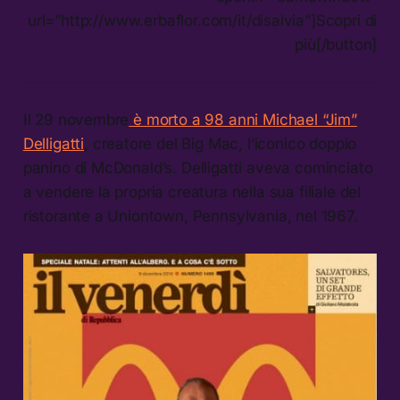
url=”http://www.erbaflor.com/it/disalvia”]Scopri di
più[/button]
Il 29 novembre
è morto a 98 anni Michael “Jim”
Delligatti
, creatore del Big Mac, l’iconico doppio
panino di McDonald’s. Delligatti aveva cominciato
a vendere la propria creatura nella sua filiale del
ristorante a Uniontown, Pennsylvania, nel 1967.