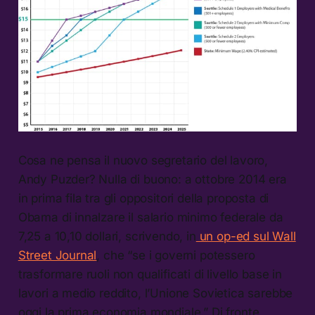
Cosa ne pensa il nuovo segretario del lavoro,
Andy Puzder? Nulla di buono: a ottobre 2014 era
in prima fila tra gli oppositori della proposta di
Obama di innalzare il salario minimo federale da
7,25 a 10,10 dollari, scrivendo, in
un op-ed sul Wall
Street Journal
, che “se i governi potessero
trasformare ruoli non qualificati di livello base in
lavori a medio reddito, l’Unione Sovietica sarebbe
oggi la prima economia mondiale.” Di fronte