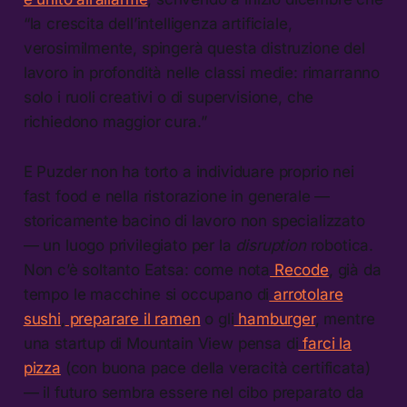
“la crescita dell’intelligenza artificiale,
verosimilmente, spingerà questa distruzione del
lavoro in profondità nelle classi medie: rimarranno
solo i ruoli creativi o di supervisione, che
richiedono maggior cura.”
E Puzder non ha torto a individuare proprio nei
fast food e nella ristorazione in generale —
storicamente bacino di lavoro non specializzato
— un luogo privilegiato per la
disruption
robotica.
Non c’è soltanto Eatsa: come nota
Recode
, già da
tempo le macchine si occupano di
arrotolare
sushi
,
preparare il ramen
o gli
hamburger
, mentre
una startup di Mountain View pensa di
farci la
pizza
(con buona pace della veracità certificata)
— il futuro sembra essere nel cibo preparato da