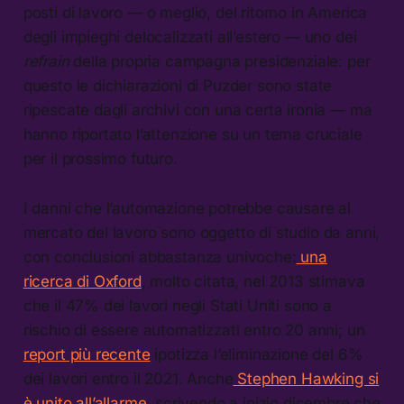
posti di lavoro — o meglio, del ritorno in America
degli impieghi delocalizzati all’estero — uno dei
refrain
della propria campagna presidenziale: per
questo le dichiarazioni di Puzder sono state
ripescate dagli archivi con una certa ironia — ma
hanno riportato l’attenzione su un tema cruciale
per il prossimo futuro.
I danni che l’automazione potrebbe causare al
mercato del lavoro sono oggetto di studio da anni,
con conclusioni abbastanza univoche:
una
ricerca di Oxford
, molto citata, nel 2013 stimava
che il 47% dei lavori negli Stati Uniti sono a
rischio di essere automatizzati entro 20 anni; un
report più recente
ipotizza l’eliminazione del 6%
dei lavori entro il 2021. Anche
Stephen Hawking si
è unito all’allarme
, scrivendo a inizio dicembre che