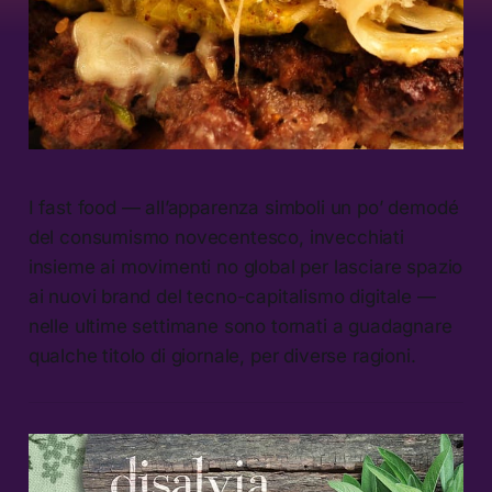
I fast food — all’apparenza simboli un po’ demodé
del consumismo novecentesco, invecchiati
insieme ai movimenti no global per lasciare spazio
ai nuovi brand del tecno-capitalismo digitale —
nelle ultime settimane sono tornati a guadagnare
qualche titolo di giornale, per diverse ragioni.