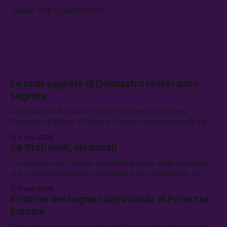
quelli che vi piacciono.
Le chat segrete di Delmastro resteranno
segrete
La procura di Roma non potrà scoprire cosa diceva
Delmastro a Mauro Caroccia, il presunto prestanome del
clan Senese. Tra le altre notizie: le IDF hanno ripreso gli
6 ago 2026
attacchi in Libano, il governo chiederà 36 miliardi di
Gli Stati Uniti, disarmati
flessibilità in armi e energia, e Grokipedia è già stata
abbandonata
Un accordo per Hormuz potrebbe arrivare nelle prossime
ore, mentre aumentano i retroscena che descrivono gli
Stati Uniti come disarmati. Tra le altre notizie: le storie di
5 ago 2026
chi aspetta i dispersi di Ceuta, il boom dei carburanti
Il ritorno del sogno nazifascista di Fortezza
diluiti, e quanti attivisti anti data center sono stati arrestati
Europa
Oggi alla riunione per la crisi di Ceuta si dirà che si vuole