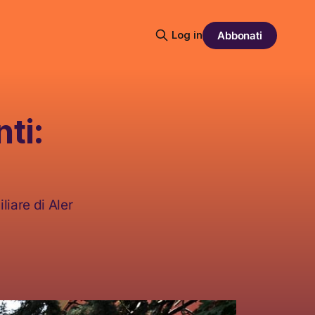
Log in
Abbonati
ti:
liare di Aler