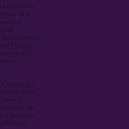
La situazione di
 esterni, ma è
Secondo il
orosità
euro ascrivibili a
perché costoro
te persone non
ibile per
i e chicche. Ad
a al 100% da Aler
a carica di
asciando il fatto
r, il rapporto tra
 affidare ad