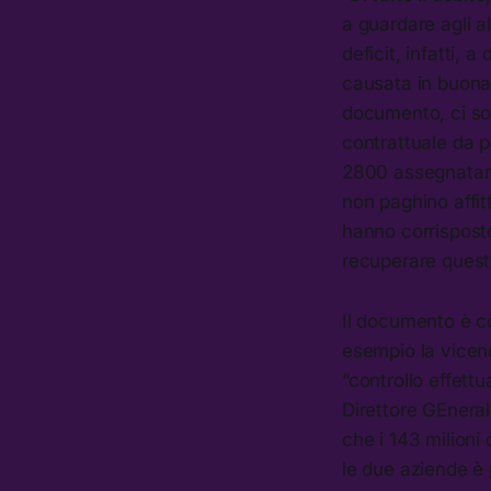
a guardare agli a
deficit, infatti, 
causata in buona 
documento, ci son
contrattuale da p
2800 assegnatari
non paghino affitt
hanno corrisposto
recuperare questi
Il documento è co
esempio la vicend
“controllo effett
Direttore GEnerale
che i 143 milioni 
le due aziende è 