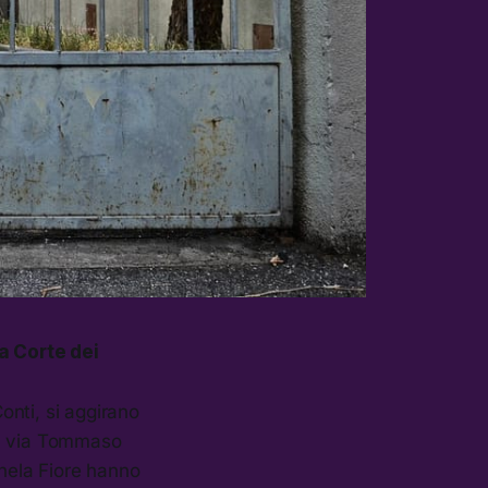
la Corte dei
Conti, si aggirano
in via Tommaso
chela Fiore hanno