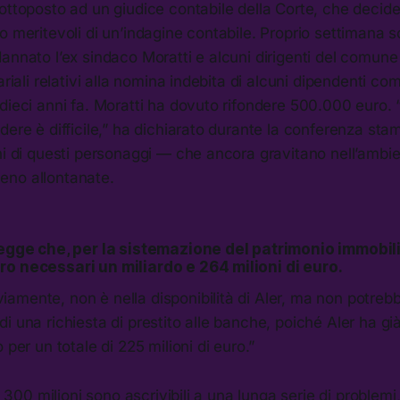
ottoposto ad un giudice contabile della Corte, che decide
o meritevoli di un’indagine contabile. Proprio settimana 
annato l’ex sindaco Moratti e alcuni dirigenti del comune
ariali relativi alla nomina indebita di alcuni dipendenti c
dieci anni fa. Moratti ha dovuto rifondere 500.000 euro.
dere è difficile,” ha dichiarato durante la conferenza sta
uni di questi personaggi — che ancora gravitano nell’amb
eno allontanate.
legge che, per la sistemazione del patrimonio immobili
o necessari un miliardo e 264 milioni di euro.
amente, non è nella disponibilità di Aler, ma non potreb
i una richiesta di prestito alle banche, poiché Aler ha gi
 per un totale di 225 milioni di euro.”
o, 300 milioni sono ascrivibili a una lunga serie di problemi