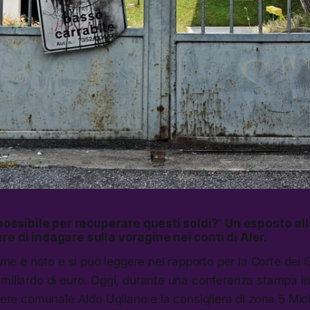
l possibile per recuperare questi soldi?” Un esposto al
re di indagare sulla voragine nei conti di Aler.
come è noto e si può leggere nel rapporto per la Corte dei 
 miliardo di euro. Oggi, durante una conferenza stampa 
liere comunale Aldo Ugliano e la consigliera di zona 5 Mi