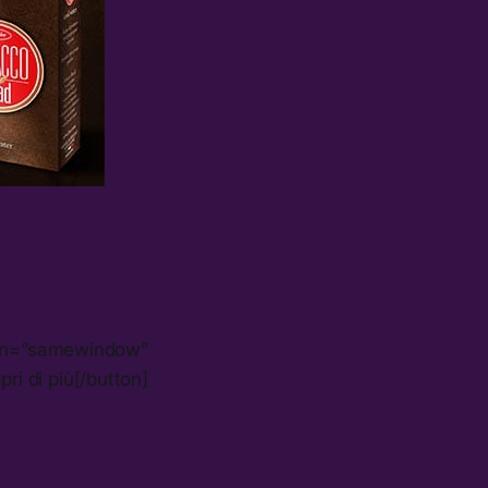
enin=”samewindow”
ri di più[/button]