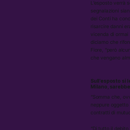
L’esposto verrà s
segnalazioni sian
dei Conti ha cond
risarcire danni er
vicenda di ormai 
diciamo che rifon
Fiore, “però alc
che vengano alm
Sull’esposto si 
Milano, sarebber
“Somma che, ovvi
neppure oggetto d
contratti di mutuo
“Di tutto il debit