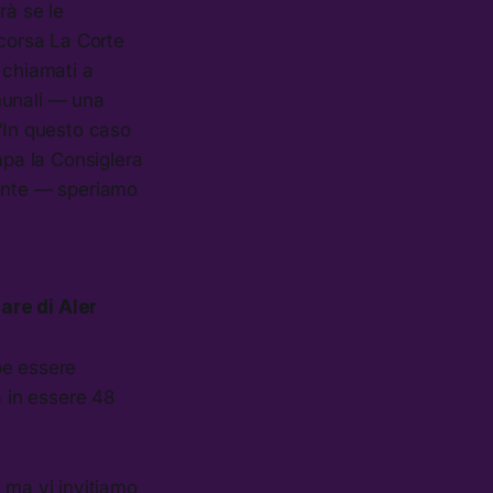
rà se le
scorsa La Corte
 chiamati a
omunali — una
 “In questo caso
mpa la Consiglera
iente — speriamo
are di Aler
be essere
à in essere 48
, ma vi invitiamo