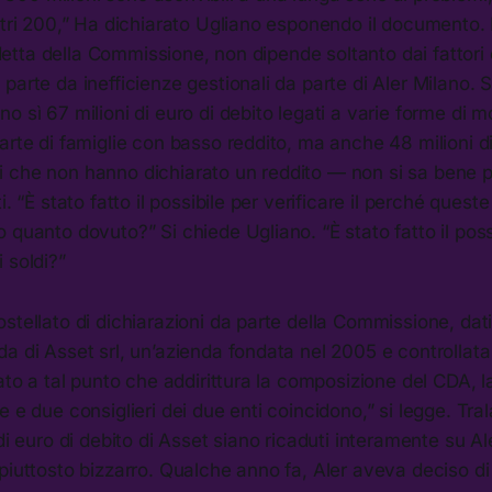
ltri 200,” Ha dichiarato Ugliano esponendo il documento. 
a detta della Commissione, non dipende soltanto dai fattori
parte da inefficienze gestionali da parte di Aler Milano. 
o sì 67 milioni di euro di debito legati a varie forme di m
arte di famiglie con basso reddito, ma anche 48 milioni di 
 che non hanno dichiarato un reddito — non si sa bene 
i. “È stato fatto il possibile per verificare il perché ques
 quanto dovuto?” Si chiede Ugliano. “È stato fatto il poss
 soldi?”
stellato di dichiarazioni da parte della Commissione, dat
a di Asset srl, un’azienda fondata nel 2005 e controllat
uato a tal punto che addirittura la composizione del CDA, l
 e due consiglieri dei due enti coincidono,” si legge. Tral
di euro di debito di Asset siano ricaduti interamente su Ale
piuttosto bizzarro. Qualche anno fa, Aler aveva deciso di