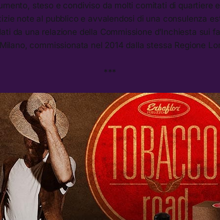
umento, steso e condiviso da molti comitati di quartiere 
izie note al pubblico e avvalendosi di una consulenza este
ti da una relazione della Commissione d’Inchiesta sui fa
er Milano, commissionata nel 2014 dalla stessa Regione L
***