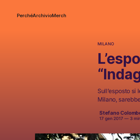
Perché
Archivio
Merch
MILANO
L’espo
“Indag
Sull’esposto si 
Milano, sarebbe
Stefano Colomb
17 gen 2017
—
3 min