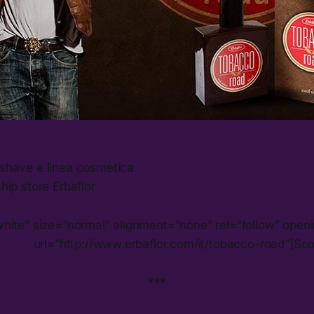
 shave e linea cosmetica
ship store Erbaflor
white” size=”normal” alignment=”none” rel=”follow” op
url=”http://www.erbaflor.com/it/tobacco-road”]Scop
***