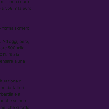
 milione di euro.
ola 558 mila euro
 Riforma Fornero,
. Ad oggi, però,
rsare 500 mila
011. “Se la
 pensare a una
ituazione di
che da fattori
ombardia e a
, anche se non
ne, che di fatto