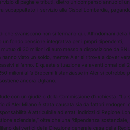
servizio di paghe e tributi, dietro un compenso annuo di un
a subappaltato il servizio alla Cispel Lombardia, pagand
oldi che svaniscono non si fermano qui. All’indomani della
 un fondo pensione integrativa per i propri dipendenti,
 mutuo di 30 milioni di euro messo a disposizione da BNL
on hanno visto un soldo, mentre Aler si ritrova a dover ve
passivi all’anno. E questa situazione va avanti ormai dal 2
50 milioni all’a Brebemi li stanziasse in Aler si potrebbe
” sostiene ancora Ugliano.
lude con un giudizio della Commissione d’inchiesta: “La s
rio di Aler Milano è stata causata sia da fattori endogeni 
sponsabilità è attribuibile ad errati indirizzi di Regione L
stione aziendale,” oltre che una “dipendenza sostanziale
Milano dai vertici della Direzione generale casa della Regio