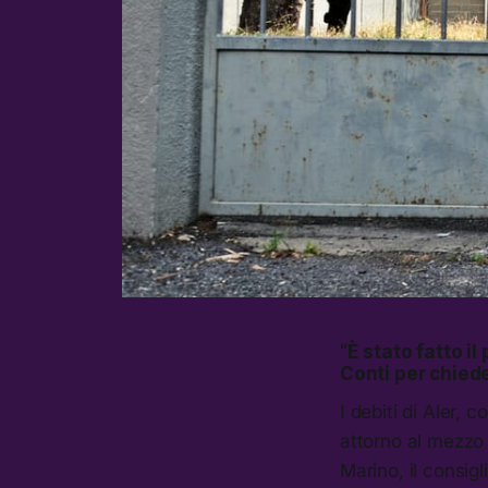
“È stato fatto i
Conti per chiede
I debiti di Aler, 
attorno al mezzo
Marino, il consig