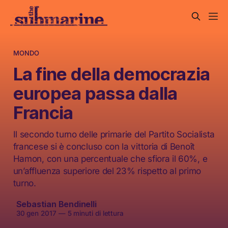
MONDO
La fine della democrazia
europea passa dalla
Francia
Il secondo turno delle primarie del Partito Socialista
francese si è concluso con la vittoria di Benoît
Hamon, con una percentuale che sfiora il 60%, e
un’affluenza superiore del 23% rispetto al primo
turno.
Sebastian Bendinelli
30 gen 2017
—
5 minuti di lettura