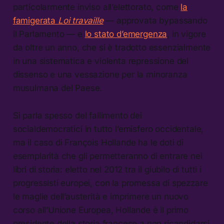
particolarmente inviso all’elettorato, come
la
famigerata
Loi travaille
— approvata bypassando
il Parlamento — e
lo stato d’emergenza
, in vigore
da oltre un anno, che si è tradotto essenzialmente
in una sistematica e violenta repressione del
dissenso e una vessazione per la minoranza
musulmana del Paese.
Si parla spesso del fallimento dei
socialdemocratici in tutto l’emisfero occidentale,
ma il caso di François Hollande ha le doti di
esemplarità che gli permetteranno di entrare nei
libri di storia: eletto nel 2012 tra il giubilo di tutti i
progressisti europei, con la promessa di spezzare
le maglie dell’austerità e imprimere un nuovo
corso all’Unione Europea, Hollande è il primo
presidente della storia francese a non ricandidarsi