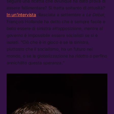
seguire una ricetta che ovunque ha dato prova di
essere fallimentare? Si tratta soltanto di ottusità?
In un’intervista
rilasciata a settembre a
Le Débat
,
François Hollande ha detto che è sempre facile e
bello essere di sinistra all’opposizione, mentre al
governo è impossibile essere socialisti se si è
isolati. “Ciò che è in gioco è se la sinistra,
piuttosto che il socialismo, ha un futuro nel
mondo, o se la globalizzazione ha ridotto o perfino
annichilito questa speranza.”