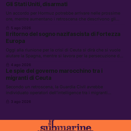
attacchi in Libano, il governo chiederà 36 miliardi di
Gli Stati Uniti, disarmati
flessibilità in armi e energia, e Grokipedia è già stata
abbandonata
Un accordo per Hormuz potrebbe arrivare nelle prossime
ore, mentre aumentano i retroscena che descrivono gli
Stati Uniti come disarmati. Tra le altre notizie: le storie di
5 ago 2026
chi aspetta i dispersi di Ceuta, il boom dei carburanti
Il ritorno del sogno nazifascista di Fortezza
diluiti, e quanti attivisti anti data center sono stati arrestati
Europa
Oggi alla riunione per la crisi di Ceuta si dirà che si vuole
aiutare la Spagna, mentre si lavora per la persecuzione dei
migranti. Tra le altre notizie: l’esplosione di aborti
4 ago 2026
spontanei a Gaza, un giovane di 19 anni è morto sotto il
Le spie del governo marocchino tra i
sole per raccogliere pomodori, e cosa dice l’AI Act europeo
migranti di Ceuta
Secondo un retroscena, la Guardia Civil avrebbe
individuato operatori dell’intelligence tra i migranti
coinvolti nell’incidente di Ceuta. Tra le altre notizie: le IDF
3 ago 2026
hanno ucciso 19 persone a Gaza; le tensioni nel campo
largo sugli armamenti per l’Ucraina; e quanto costa una
Xbox adesso?