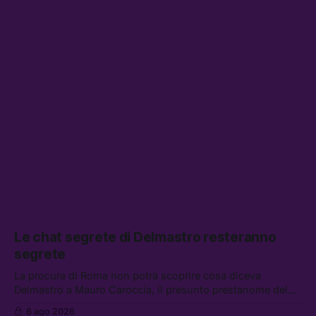
Le chat segrete di Delmastro resteranno
segrete
La procura di Roma non potrà scoprire cosa diceva
Delmastro a Mauro Caroccia, il presunto prestanome del
clan Senese. Tra le altre notizie: le IDF hanno ripreso gli
6 ago 2026