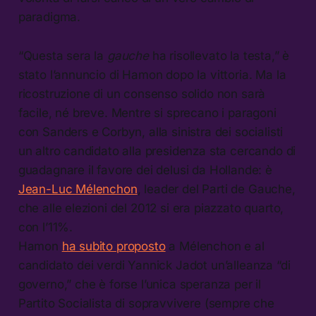
paradigma.
“Questa sera la
gauche
ha risollevato la testa,” è
stato l’annuncio di Hamon dopo la vittoria. Ma la
ricostruzione di un consenso solido non sarà
facile, né breve. Mentre si sprecano i paragoni
con Sanders e Corbyn, alla sinistra dei socialisti
un altro candidato alla presidenza sta cercando di
guadagnare il favore dei delusi da Hollande: è
Jean-Luc Mélenchon
, leader del Parti de Gauche,
che alle elezioni del 2012 si era piazzato quarto,
con l’11%.
Hamon
ha subito proposto
a Mélenchon e al
candidato dei verdi Yannick Jadot un’alleanza “di
governo,” che è forse l’unica speranza per il
Partito Socialista di sopravvivere (sempre che