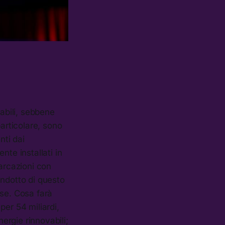
abili, sebbene
particolare, sono
nti dai
nte installati in
barcazioni con
’indotto di questo
sse. Cosa farà
per 54 miliardi,
nergie rinnovabili;