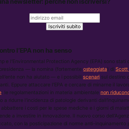
na newsletter: perché non iscriversi?
contro l’EPA non ha senso
mp e l’Environmental Protection Agency (EPA) sono stati diff
la presidenza — la nomina (fortemente
osteggiata
) di
Scott 
ll’ente non ha aiutato — e i possibili
scenari
sul destino 
tanti. Eppure attaccare l’EPA e cercare di minarne il lavor
e
: le regolamentazioni in materia ambientale
non riducon
 a ridurre l’incidenza di patologie derivanti dall’inquinam
bbattere i costi per le spese mediche e i giorni di malatti
iende a investire in innovazione. Il nuovo corso dell’Age
cato, con la posticipazione di norme anti-inquinamento p