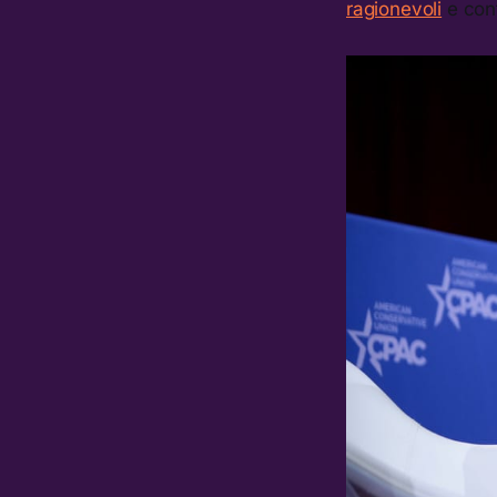
ragionevoli
e cont