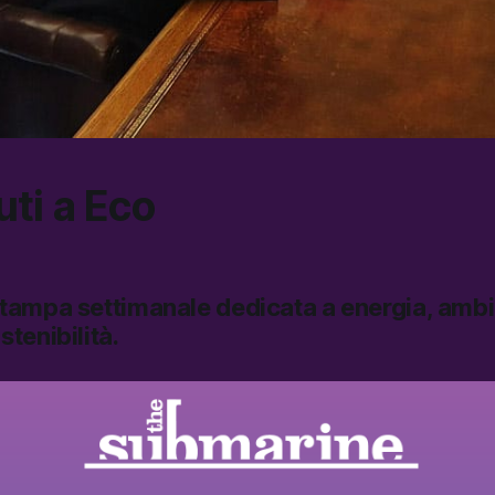
ti a
Eco
stampa settimanale dedicata a energia, ambi
stenibilità.