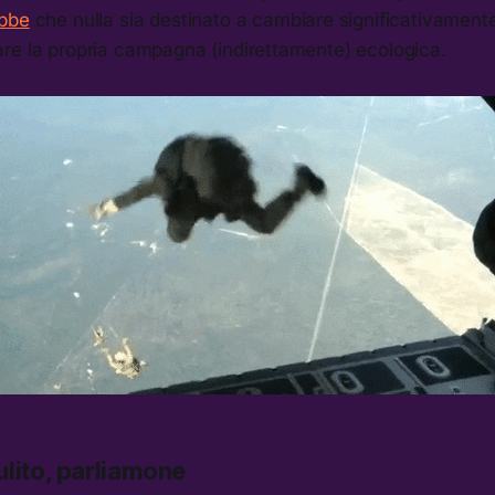
ebbe
che nulla sia destinato a cambiare significativamente, 
re la propria campagna (indirettamente) ecologica.
ulito, parliamone