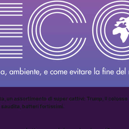
a, un assortimento di super cattivi: Trump, il colosso 
saudita, batteri fortissimi.