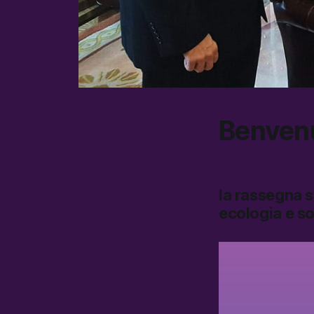
Benvenu
la rassegna 
ecologia e so