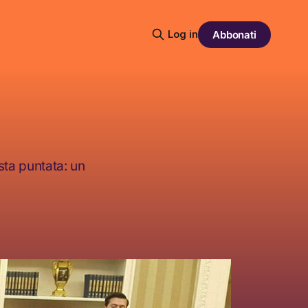
Log in
Abbonati
sta puntata: un