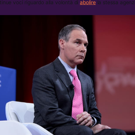
inue voci riguardo alla volontà di
abolire
la stessa agenz