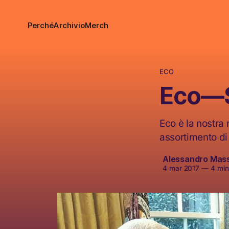
Perché
Archivio
Merch
ECO
Eco—S
Eco è la nostra
assortimento di 
Alessandro Mas
4 mar 2017
—
4 minu