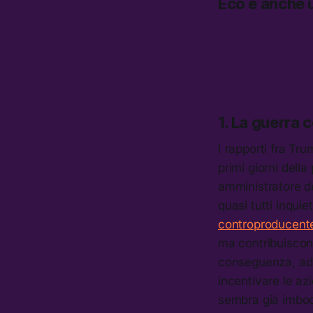
Eco è anche u
1. La guerra 
I rapporti fra Tru
primi giorni del
amministratore de
quasi tutti inquie
controproducent
ma contribuiscono
conseguenza, ad a
incentivare le az
sembra già imboc