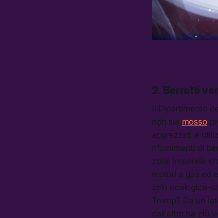
2. Berretti ve
Il Dipartimento d
non sia
mosso
pr
apprezzati e util
rifornimenti di b
zone impervie e/o
motori a gas ed el
zelo ecologico-st
Trump? Da un lato
dall’altro ha più 