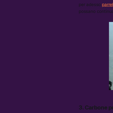
per adesso
parr
possano continua
3. Carbone p