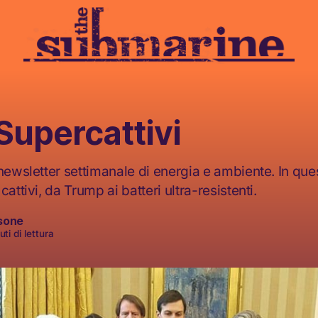
upercattivi
 newsletter settimanale di energia e ambiente. In que
cattivi, da Trump ai batteri ultra-resistenti.
sone
ti di lettura