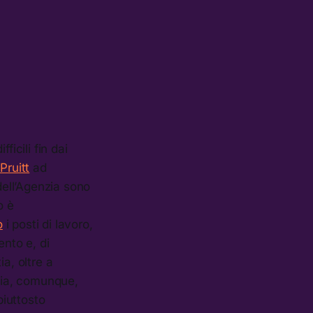
icili fin dai
Pruitt
ad
dell’Agenzia sono
o è
o
i posti di lavoro,
ento e, di
a, oltre a
nzia, comunque,
iuttosto