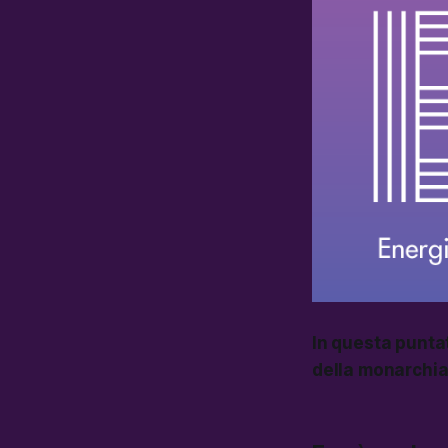
In questa puntat
della monarchia 