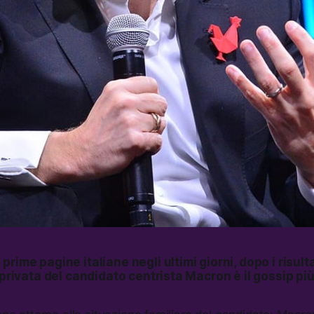
rime pagine italiane negli ultimi giorni, dopo i risulta
a privata del candidato centrista Macron è il gossip pi