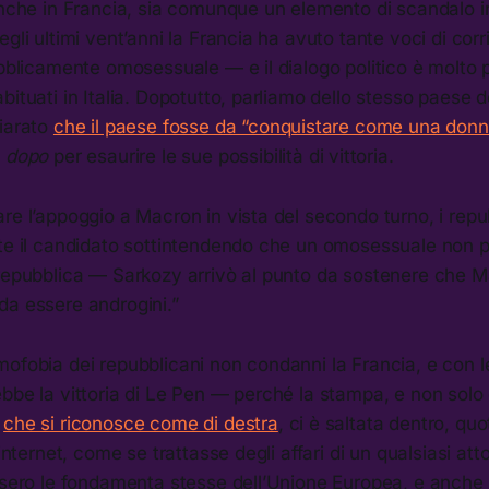
 anche in Francia, sia comunque un elemento di scandalo 
egli ultimi vent’anni la Francia ha avuto tante voci di co
ubblicamente omosessuale — e il dialogo politico è molto 
bituati in Italia. Dopotutto, parliamo dello stesso paese 
hiarato
che il paese fosse da “conquistare come una donn
o
dopo
per esaurire le sue possibilità di vittoria.
re l’appoggio a Macron in vista del secondo turno, i rep
lte il candidato sottintendendo che un omosessuale non 
 repubblica — Sarkozy arrivò al punto da sostenere che 
da essere androgini.”
ofobia dei repubblicani non condanni la Francia, e con lei
bbe la vittoria di Le Pen — perché la stampa, e non solo 
o
che si riconosce come di destra
, ci è saltata dentro, quo
 internet, come se trattasse degli affari di un qualsiasi at
ssero le fondamenta stesse dell’Unione Europea, e anche l