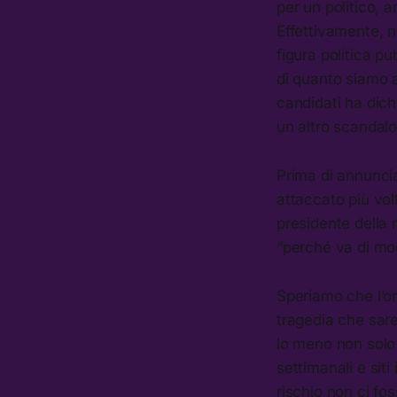
per un politico,
Effettivamente, n
figura politica p
di quanto siamo a
candidati ha dic
un altro scandal
Prima di annuncia
attaccato più vo
presidente della
“perché va di mo
Speriamo che l’om
tragedia che sare
lo meno non sol
settimanali e siti
rischio non ci fo