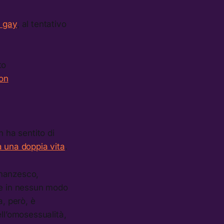
y gay
, al tentativo
to
on
n ha sentito di
 una doppia vita
.
omanzesco,
e in nessun modo
, però, è
ell’omosessualità,