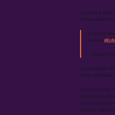
La storia è stata 
di nascondere la 
It's sad to se
muslims.
#EnM
— Gaspar Pr
La pressione nei 
dover affrontare 
In tutto questo,
Macron potrebb
un problema per 
un’altra: che, ma