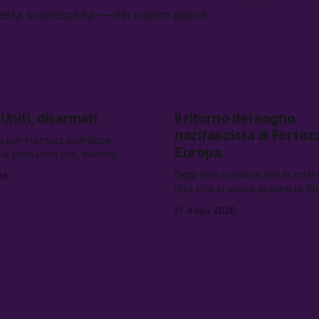
sta sconosciuta — del nostro paese.
 Uniti, disarmati
Il ritorno del sogno
nazifascista di Fortez
o per Hormuz potrebbe
Europa
elle prossime ore, mentre
i retroscena che descrivono
Oggi alla riunione per la crisi
26
niti come disarmati. Tra le
dirà che si vuole aiutare la S
e: le storie di chi aspetta i
mentre si lavora per la perse
 Ceuta, il boom dei carburanti
4 ago 2026
migranti. Tra le altre notizie:
uanti attivisti anti data center
l’esplosione di aborti sponta
arrestati
un giovane di 19 anni è morto 
sole per raccogliere pomodori
dice l’AI Act europeo