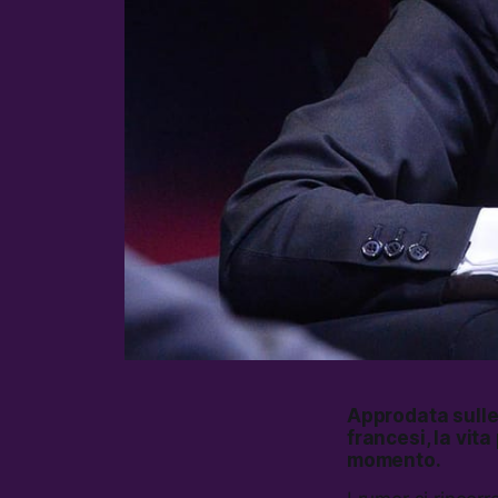
Approdata sulle p
francesi, la vit
momento.