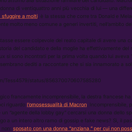
ono attorno alla situazione familiare del candidato: Macron
onna di ventiquattro anni più vecchia di lui — una differ
sfuggire a molti
, è la stessa che corre tra Donald e Me
nte molto meno comune a generi invertiti, nell’ambito dell
asse essere colpevole del reato capitale di avere una 
a storia del candidato e della moglie ha effettivamente de
 si sono incontrati per la prima volta quando lui aveva 1
p sembrano dediti a raccontare che si sia innamorato a soli
.com/Tess4579/status/856370070607585280
gico francamente incomprensibile, la destra francese ha i
oci riguardo
l’omosessualità di Macron
. Incomprensibile, 
 un “agente della lobby gay” cercarsi una donna dello sp
ogo a un intero altro ramo di gossip e fake news? Sì, il p
e non:
sposato con una donna “anziana,” per cui non posso