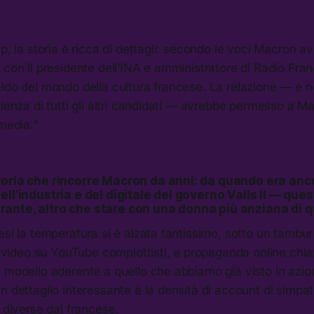
ip, la storia è ricca di dettagli: secondo le voci Macron 
 con il presidente dell’INA e amministratore di Radio Fra
aldo del mondo della cultura francese. La relazione — e 
cienza di tutti gli altri candidati — avrebbe permesso a M
 media.”
toria che rincorre Macron da anni: da quando era anc
ell’industria e del digitale del governo Valls II — ques
ante, altro che stare con una donna più anziana di 
esi la temperatura si è alzata tantissimo, sotto un tambur
p, video su YouTube complottisti, e propaganda online ch
 modello aderente a quello che abbiamo già visto in azio
n dettaglio interessante è la densità di account di simpat
e diverse dal francese.