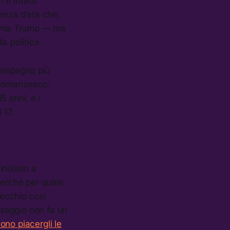
 è infatti
enza d’età che,
lania Trump — ma
a politica.
compagna più
l romanzesco:
5 anni, e i
 17.
niziato a
perché per quale
ecchio così
assaggio non fa un
no piacergli le