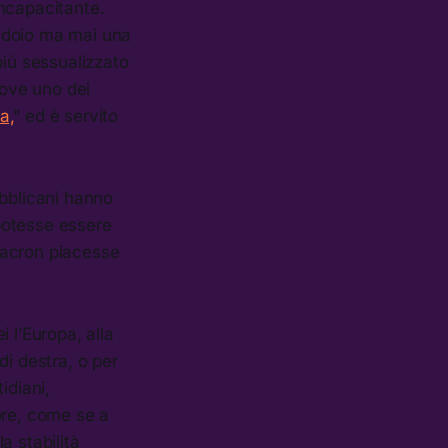
incapacitante.
rridoio ma mai una
più sessualizzato
dove uno dei
a,
” ed è servito
ubblicani hanno
potesse essere
Macron piacesse
 l’Europa, alla
di destra, o per
tidiani,
tore, come se a
a stabilità