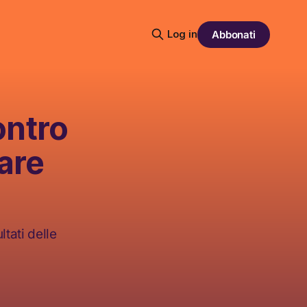
Log in
Abbonati
ontro
are
ltati delle