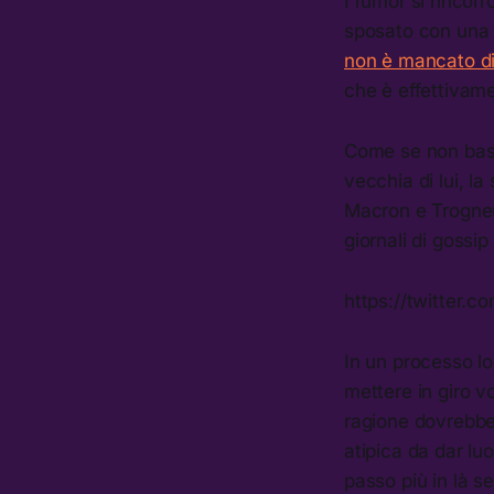
I rumor si rincorr
sposato con una d
non è mancato di 
che è effettivame
Come se non bast
vecchia di lui, l
Macron e Trogneux
giornali di gossi
https://twitter
In un processo lo
mettere in giro v
ragione dovrebbe
atipica da dar lu
passo più in là s