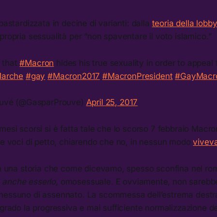
bastardizzata in decine di varianti: dalla
teoria della lobb
propria sessualità per “non spaventare il voto islamico.”
e that
#Macron
hides his true sexuality in order to appeal 
arche
#gay
#Macron2017
#MacronPresident
#GayMacr
ouvé (@GasparProuve)
April 25, 2017
mesi scorsi si è fatta tale che lo scorso 7 febbraio Macro
le voci di petto, chiarendo che no, in nessun modo
viveva
 in una storia che come dicevamo, spesso sconfina nel r
e
anche esserlo,
omosessuale. E ovviamente, non sarebb
nessuno di assennato. La scommessa dell’estrema destra
lgrado la progressiva e mai sufficiente normalizzazione d