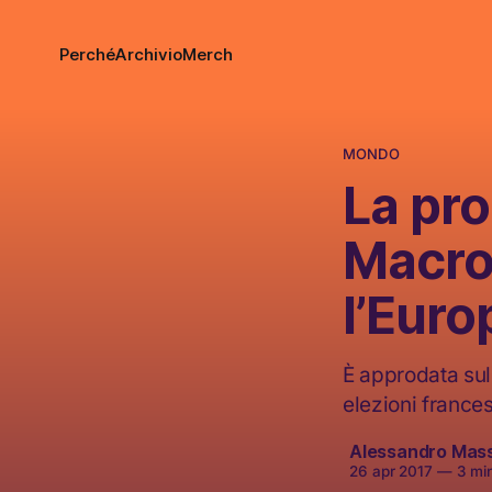
Perché
Archivio
Merch
MONDO
La pr
Macro
l’Euro
È approdata sull
elezioni frances
Alessandro Mas
26 apr 2017
—
3 min