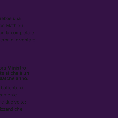
avrebbe una
nce Mathieu
non la completa e
acron di diventare
ora Ministro
to sì che è un
qualche anno.
 battente di
iaramente
ne due volte:
izzanti che