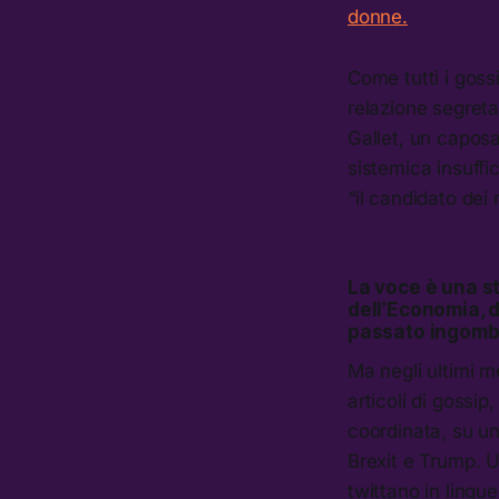
donne.
Come tutti i goss
relazione segreta
Gallet, un capos
sistemica insuffi
“il candidato dei
La voce è una s
dell’Economia, d
passato ingombr
Ma negli ultimi m
articoli di gossi
coordinata, su un
Brexit e Trump. U
twittano in lingu