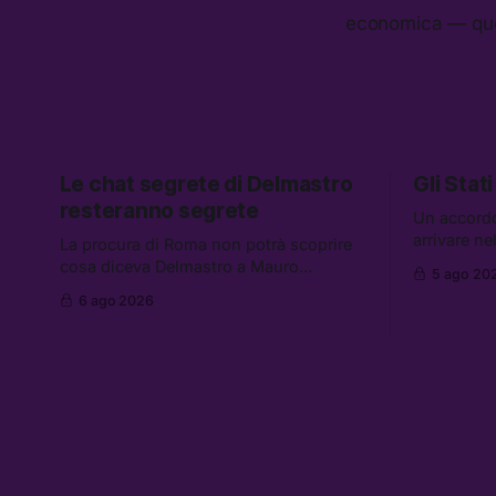
economica — que
Le chat segrete di Delmastro
Gli Stati
resteranno segrete
Un accord
arrivare n
La procura di Roma non potrà scoprire
aumentano 
cosa diceva Delmastro a Mauro
5 ago 20
gli Stati U
Caroccia, il presunto prestanome del
6 ago 2026
altre notizi
clan Senese. Tra le altre notizie: le IDF
dispersi di
hanno ripreso gli attacchi in Libano, il
diluiti, e q
governo chiederà 36 miliardi di
sono stati 
flessibilità in armi e energia, e
Grokipedia è già stata abbandonata