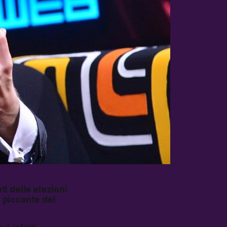
ti delle elezioni
ù
piccante
del