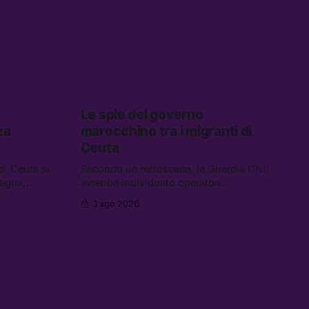
Le spie del governo
za
marocchino tra i migranti di
Ceuta
 di Ceuta si
Secondo un retroscena, la Guardia Civil
pagna,
avrebbe individuato operatori
cuzione dei
dell’intelligence tra i migranti coinvolti
3 ago 2026
nell’incidente di Ceuta. Tra le altre
nei a Gaza,
notizie: le IDF hanno ucciso 19 persone
sotto il
a Gaza; le tensioni nel campo largo
, e cosa
sugli armamenti per l’Ucraina; e quanto
costa una Xbox adesso?