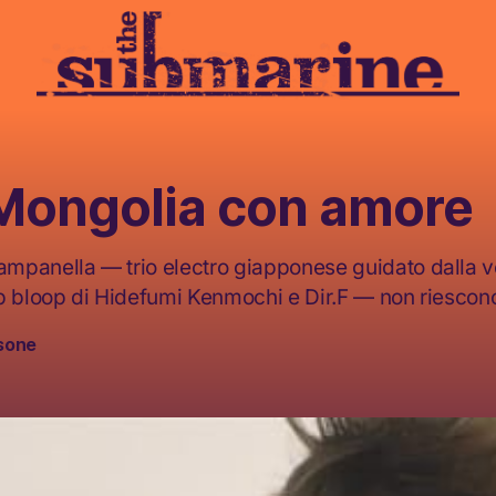
 Mongolia con amore
mpanella — trio electro giapponese guidato dalla v
p bloop di Hidefumi Kenmochi e Dir.F — non riescono
sone