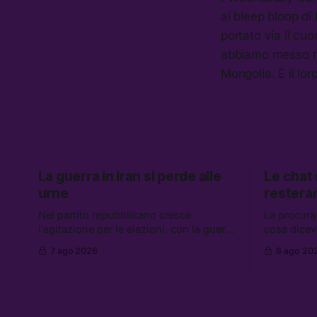
ai bleep bloop di
portato via il cu
abbiamo messo met
Mongolia. È il lo
La guerra in Iran si perde alle
Le chat
urne
restera
Nel partito repubblicano cresce
La procura
l’agitazione per le elezioni, con la guerra
cosa dicev
in Iran che non va da nessuna parte. Tra
Caroccia, 
7 ago 2026
6 ago 20
le altre notizie: due alti dirigenti del
clan Senese
Mossad hanno perso il lavoro, Schlein
hanno ripre
prova a mettere in sicurezza la
governo ch
coalizione, e che cos’è lo “Spiralismo,”
flessibilità
la religione degli agenti IA
Grokipedia