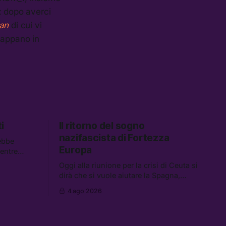
: dopo averci
an
di cui vi
cappano in
i
Il ritorno del sogno
nazifascista di Fortezza
ebbe
Europa
mentre
descrivono
Oggi alla riunione per la crisi di Ceuta si
 Tra le
dirà che si vuole aiutare la Spagna,
spetta i
mentre si lavora per la persecuzione dei
 carburanti
4 ago 2026
migranti. Tra le altre notizie:
data center
l’esplosione di aborti spontanei a Gaza,
un giovane di 19 anni è morto sotto il
sole per raccogliere pomodori, e cosa