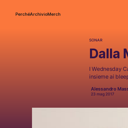
Perché
Archivio
Merch
SONAR
Dalla
I Wednesday Ca
insieme ai blee
Alessandro Mas
23 mag 2017