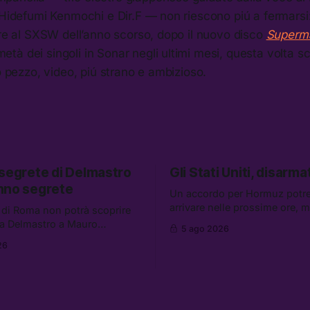
 Hidefumi Kenmochi e Dir.F — non riescono piú a fermarsi
ore al SXSW dell’anno scorso, dopo il nuovo disco
Superm
à dei singoli in Sonar negli ultimi mesi, questa volta s
ro pezzo, video, piú strano e ambizioso.
 segrete di Delmastro
Gli Stati Uniti, disarmat
nno segrete
Un accordo per Hormuz potr
arrivare nelle prossime ore, 
 di Roma non potrà scoprire
aumentano i retroscena che 
a Delmastro a Mauro
5 ago 2026
gli Stati Uniti come disarmati.
il presunto prestanome del
26
altre notizie: le storie di chi a
. Tra le altre notizie: le IDF
dispersi di Ceuta, il boom dei
so gli attacchi in Libano, il
diluiti, e quanti attivisti anti 
iederà 36 miliardi di
sono stati arrestati
 in armi e energia, e
 è già stata abbandonata