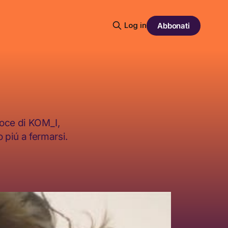
Log in
Abbonati
oce di KOM_I,
 piú a fermarsi.