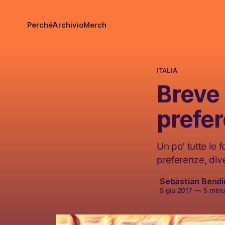
Perché
Archivio
Merch
ITALIA
Breve 
prefe
Un po’ tutte le 
preferenze, diven
Sebastian Bendin
5 giu 2017
—
5 minut