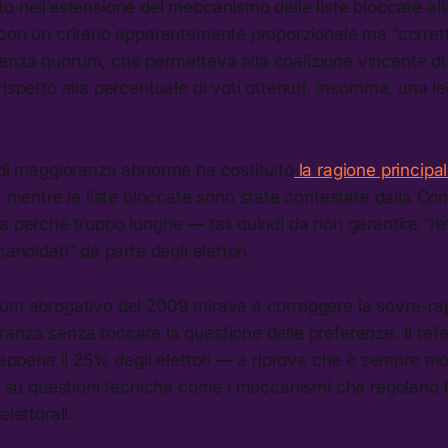
o nell’estensione del meccanismo delle liste bloccate alla
 con un criterio apparentemente proporzionale ma “corret
enza quorum, che permetteva alla coalizione vincente di
rispetto alla percentuale di voti ottenuti. Insomma, una l
 di maggioranza abnorme ha costituito
la ragione principal
, mentre le liste bloccate sono state contestate dalla Co
a perché troppo lunghe — tali quindi da non garantire “l’e
candidati” da parte degli elettori.
dum abrogativo del 2009 mirava a correggere la sovra-r
ranza senza toccare la questione delle preferenze. Il re
i appena il 25% degli elettori — a riprova che è sempre molt
le su questioni tecniche come i meccanismi che regolano la
elettorali.