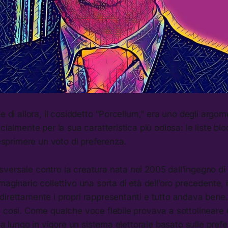
le di allora, il cosiddetto “Porcellum,” era uno degli argom
cialmente per la sua caratteristica più odiosa: le liste bl
 esprimere un voto di preferenza.
ersale contro la creatura nata nel 2005 dall’ingegno di C
aginario collettivo una sorta di età dell’oro precedente, in
irettamente i propri rappresentanti e tutto andava bene. 
 così. Come qualche voce flebile provava a sottolineare d
o a lungo in vigore un sistema elettorale basato sulle pref