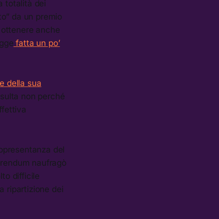
 totalità dei
to” da un premio
 ottenere anche
egge
fatta un po’
e della sua
nsulta non perché
ffettiva
appresentanza del
ferendum naufragò
o difficile
 ripartizione dei