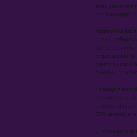
stato sostanzialm
con l’appoggio di
Approvati a larg
che si prefiggeva
sue fondamenta. C
proporzionale: la
pilastri su cui s
favorire corruzion
La legge elettora
prevedeva un sist
crocetta si facev
25% proporzional
L’innovazione pri