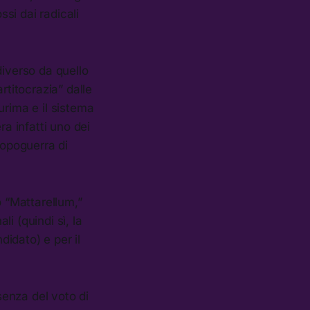
si dai radicali
iverso da quello
rtitocrazia” dalle
urima e il sistema
ra infatti uno dei
dopoguerra di
o “Mattarellum,”
i (quindi sì, la
idato) e per il
senza del voto di