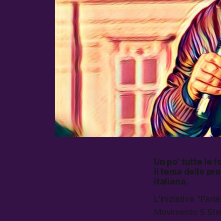
Un po’ tutte le 
il tema delle pre
italiana.
L’iniziativa “Parl
Movimento 5 Stel