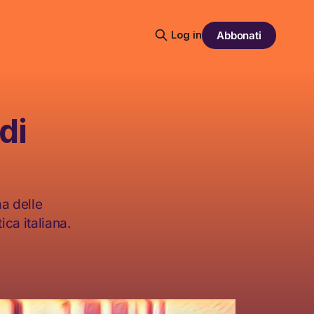
Log in
Abbonati
di
ma delle
ica italiana.