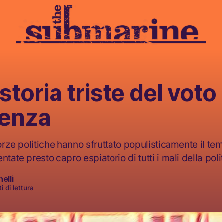
storia triste del voto 
renza
forze politiche hanno sfruttato populisticamente il te
tate presto capro espiatorio di tutti i mali della polit
elli
i di lettura