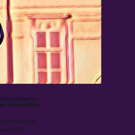
opulisticamente
li della politica
tti fondativi del
tano 2005 e