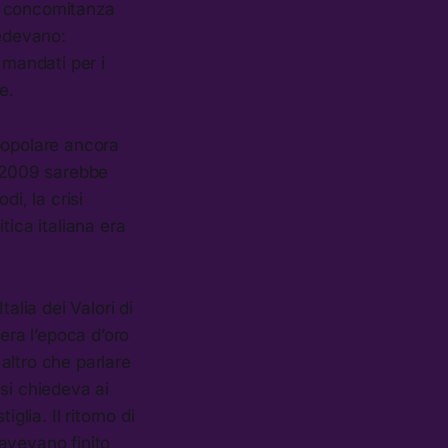
in concomitanza
vedevano:
e mandati per i
e.
popolare ancora
l 2009 sarebbe
i, la crisi
tica italiana era
talia dei Valori di
 era l’epoca d’oro
 altro che parlare
i si chiedeva ai
glia. Il ritorno di
avevano finito