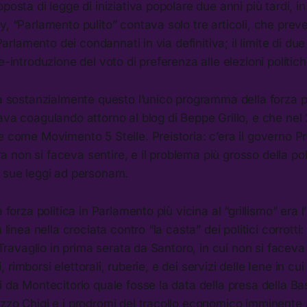
oposta di legge di iniziativa popolare due anni più tardi, 
y, “Parlamento pulito” contava solo tre articoli, che pre
n Parlamento dei condannati in via definitiva; il limite di du
e-introduzione del voto di preferenza alle elezioni politich
ra sostanzialmente questo l’unico programma della forza 
ava coagulando attorno al blog di Beppe Grillo, e che ne
e come Movimento 5 Stelle. Preistoria: c’era il governo Prod
non si faceva sentire, e il problema più grosso della poli
e sue leggi ad personam.
 forza politica in Parlamento più vicina al “grillismo” era l’I
a linea nella crociata contro “la casta” dei politici corrotti:
i Travaglio in prima serata da Santoro, in cui non si faceva
izi, rimborsi elettorali, ruberie, e dei servizi delle Iene in cu
 da Montecitorio quale fosse la data della presa della Basti
zzo Chigi e i prodromi del tracollo economico imminente 