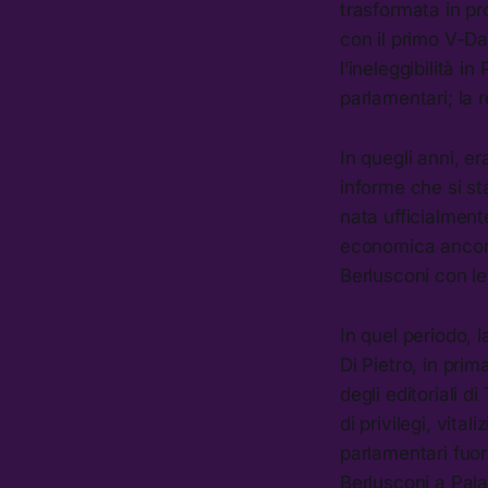
trasformata in pr
con il primo V-Da
l’ineleggibilità i
parlamentari; la r
In quegli anni, e
informe che si st
nata ufficialment
economica ancora 
Berlusconi con l
In quel periodo, la
Di Pietro, in prim
degli editoriali d
di privilegi, vital
parlamentari fuori
Berlusconi a Pala