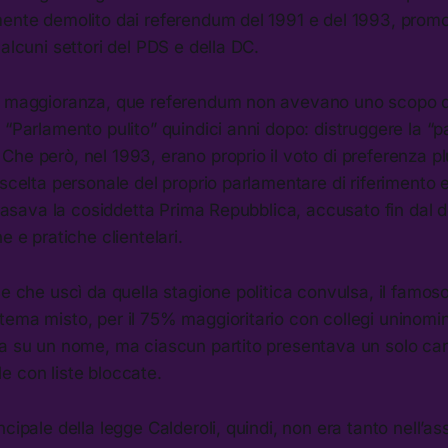
ente demolito dai referendum del 1991 e del 1993, promos
 alcuni settori del PDS e della DC.
a maggioranza, que referendum non avevano uno scopo d
 “Parlamento pulito” quindici anni dopo: distruggere la “pa
he però, nel 1993, erano proprio il voto di preferenza pl
 scelta personale del proprio parlamentare di riferimento e
i basava la cosiddetta Prima Repubblica, accusato fin dal 
e e pratiche clientelari.
le che uscì da quella stagione politica convulsa, il famos
ema misto, per il 75% maggioritario con collegi uninominal
a su un nome, ma ciascun partito presentava un solo cand
e con liste bloccate.
ncipale della legge Calderoli, quindi, non era tanto nell’as