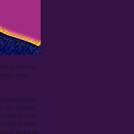
enti di polemica
occate, ossia
alderoli finì per
 cui i cittadini
Inutile dire che
i tanto in tanto,
erenze, ed era già