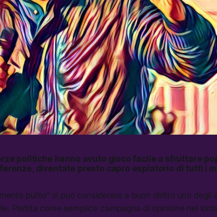
forze politiche hanno avuto gioco facile a sfruttare p
ferenze, diventate presto capro espiatorio di tutti i ma
amento pulito” si può considerare a buon diritto uno degli a
le. Partita come semplice campagna di opinione nel lon