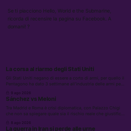
Se ti piacciono Hello, World e the Submarine,
ricorda di recensire la pagina su Facebook. A
domani! ?
La corsa al riarmo degli Stati Uniti
Gli Stati Uniti negano di essere a corto di armi, per quello il
Pentagono ha dato 3 settimane all’industria delle armi per
presentare piani di riarmo. Tra le altre notizie: il PAM
9 ago 2026
continuerà ad usare i servizi di Palantir, la protesta contro
Sánchez vs Meloni
La Russa, e la centrale elettrica di Amazon in Texas
Tra Madrid e Roma è crisi diplomatica, con Palazzo Chigi
che non sa spiegare quale sia il rischio reale che giustifica
la sospensione di Schengen. Tra le altre notizie: l’accordo
8 ago 2026
di difesa tra Arabia Saudita, Pakistan e Turchia, la crisi del
La guerra in Iran si perde alle urne