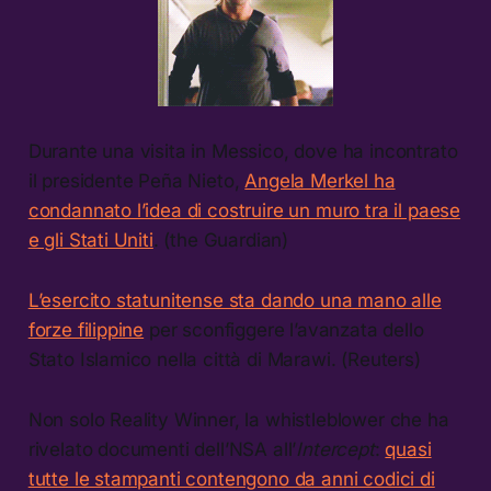
Durante una visita in Messico, dove ha incontrato
il presidente Peña Nieto,
Angela Merkel ha
condannato l’idea di costruire un muro tra il paese
e gli Stati Uniti
. (the Guardian)
L’esercito statunitense sta dando una mano alle
forze filippine
per sconfiggere l’avanzata dello
Stato Islamico nella città di Marawi. (Reuters)
Non solo Reality Winner, la whistleblower che ha
rivelato documenti dell’NSA all’
Intercept
:
quasi
tutte le stampanti contengono da anni codici di