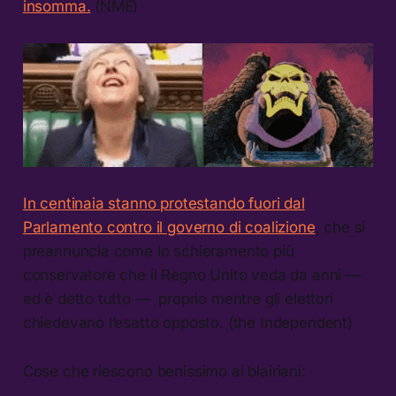
insomma.
(NME)
In centinaia stanno protestando fuori dal
Parlamento contro il governo di coalizione
, che si
preannuncia come lo schieramento più
conservatore che il Regno Unito veda da anni —
ed è detto tutto — proprio mentre gli elettori
chiedevano l’esatto opposto. (the Independent)
Cose che riescono benissimo ai blairiani: