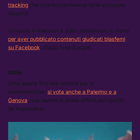
tracking
che inseriscono nelle proprie stampate.
(Quartz)
Un uomo in Pakistan è stato condannato a morte
per aver pubblicato contenuti giudicati blasfemi
su Facebook
. (Radio Free Europe)
Italia
Urne aperte fino alle ventitré per le
amministrative:
si vota anche a Palermo e a
Genova
, due banchi di prova difficili per i partiti.
(la Repubblica)