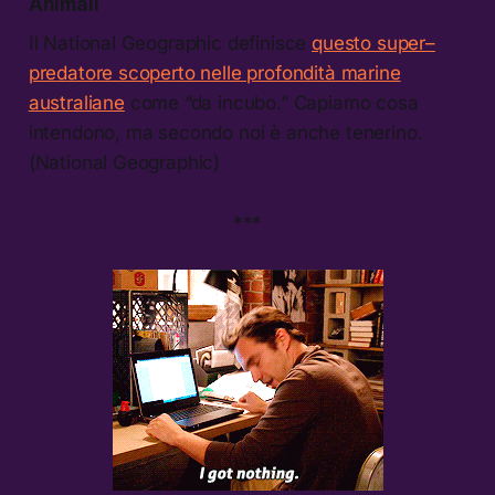
Animali
Il National Geographic definisce
questo super–
predatore scoperto nelle profondità marine
australiane
come “da incubo.” Capiamo cosa
intendono, ma secondo noi è anche tenerino.
(National Geographic)
***