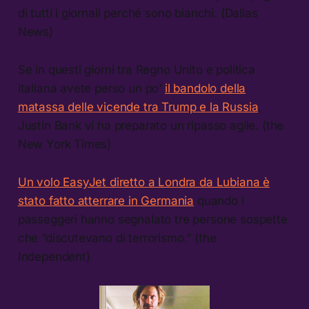
di tutti i giornali perché sono bianchi. (Dallas
News)
Se in questi giorni tra Regno Unito e politica
italiana avete perso un po’
il bandolo della
matassa delle vicende tra Trump e la Russia
,
Justin Bank vi ha preparato un ripasso agile. (the
New York Times)
Un volo EasyJet diretto a Londra da Lubiana è
stato fatto atterrare in Germania
quando i
passeggeri hanno segnalato tre persone sospette
che “discutevano di terrorismo.” (the
Independent)