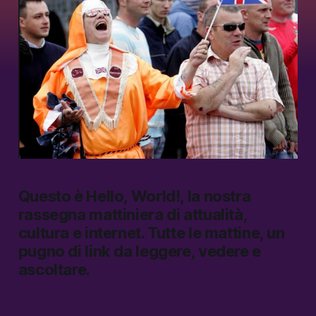
Questo è
Hello, World!
, la nostra
rassegna mattiniera di attualità,
cultura e internet.
Tutte le mattine, un
pugno di link da leggere, vedere e
ascoltare.