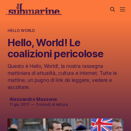
HELLO WORLD
Hello, World! Le
coalizioni pericolose
Questo è Hello, World!, la nostra rassegna
mattiniera di attualità, cultura e internet. Tutte le
mattine, un pugno di link da leggere, vedere e
ascoltare.
Alessandro Massone
11 giu 2017
—
3 minuti di lettura