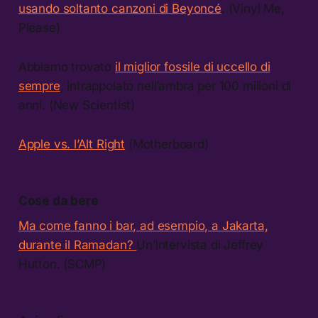
usando soltanto canzoni di Beyoncé
. (Vinyl Me,
Please)
Abbiamo trovato
il miglior fossile di uccello di
sempre
, intrappolato nell’ambra per 100 milioni di
anni. (New Scientist)
Apple vs. l’Alt Right
(Motherboard)
Cose da bere
Ma come fanno i bar, ad esempio, a Jakarta,
durante il Ramadan?
Un’intervista di Jeffrey
Hutton. (SCMP)