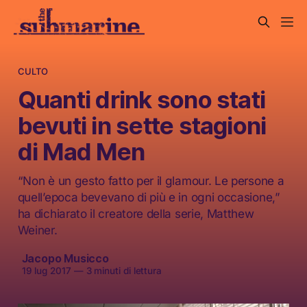
CULTO
Quanti drink sono stati
bevuti in sette stagioni
di Mad Men
“Non è un gesto fatto per il glamour. Le persone a
quell’epoca bevevano di più e in ogni occasione,”
ha dichiarato il creatore della serie, Matthew
Weiner.
Jacopo Musicco
19 lug 2017
—
3 minuti di lettura