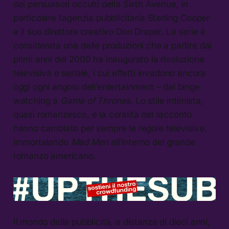
dei persuasori occulti della Sixth Avenue, in
particolare l’agenzia pubblicitaria Sterling Cooper
e il suo direttore creativo Don Draper. La serie è
considerata una delle produzioni che a partire dai
primi anni del 2000 ha inaugurato la rivoluzione
televisiva e seriale, i cui effetti invadono ancora
oggi ogni angolo dell’entertainment – dal binge
watching a
Game of Thrones
. Lo stile intimista,
quasi romanzesco, e la coralità del racconto
hanno cambiato per sempre le regole televisive,
immortalando
Mad Men
all’interno del grande
romanzo americano.
Il mondo della pubblicità, a distanza di dieci anni,