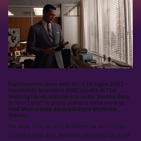
Esattamente dieci anni fa – il 19 luglio 2007 –
l’emittente televisiva AMC (quella di
The
Walking Dead
) mandava in onda “Smoke Gets
in Your Eyes,” la prima puntata della serie tv
Mad Men
creata dal produttore Matthew
Weiner.
Per sette anni, la serie di Weiner ha raccontato
l’America degli anni Sessanta attraverso gli occhi