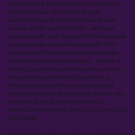
risulta ancora il quadro perfetto in cui inserire la
Storia americana: una fabbrica di sogni
mantenuta da quelli che David Foster Wallace
avrebbe definito uomini schifosi — alcolizzati,
razzisti, sessisti, avidi, egocentrici, ma comunque
consapevoli del loro ruolo nella società. “Sono
tutti spaventati! Donne che piangono nei bagni…
Uomini che piangono in ascensore… Sembra di
essere a Capodanno quando svuotano i cestini, ci
sono talmente tante bottiglie.” A recitare la
battuta è Dawn Chambers, la sola segretaria
afroamericana assunta nell’agenzia e l’unica vera
outsider in grado di dare un’immagine più
realistica dell’ambiente di lavoro in cui si muovono
i personaggi.
Per festeggiare i dieci anni dall’inizio di
Mad Men
,