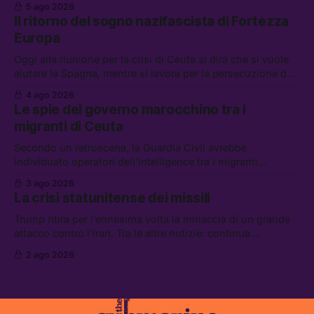
5 ago 2026
chi aspetta i dispersi di Ceuta, il boom dei carburanti
Il ritorno del sogno nazifascista di Fortezza
diluiti, e quanti attivisti anti data center sono stati arrestati
Europa
Oggi alla riunione per la crisi di Ceuta si dirà che si vuole
aiutare la Spagna, mentre si lavora per la persecuzione dei
migranti. Tra le altre notizie: l’esplosione di aborti
4 ago 2026
spontanei a Gaza, un giovane di 19 anni è morto sotto il
Le spie del governo marocchino tra i
sole per raccogliere pomodori, e cosa dice l’AI Act europeo
migranti di Ceuta
Secondo un retroscena, la Guardia Civil avrebbe
individuato operatori dell’intelligence tra i migranti
coinvolti nell’incidente di Ceuta. Tra le altre notizie: le IDF
3 ago 2026
hanno ucciso 19 persone a Gaza; le tensioni nel campo
La crisi statunitense dei missili
largo sugli armamenti per l’Ucraina; e quanto costa una
Xbox adesso?
Trump ritira per l’ennesima volta la minaccia di un grande
attacco contro l’Iran. Tra le altre notizie: continua
l’aggressione della Spagna da parte degli stati europei, il
2 ago 2026
piano della maggioranza per blindare le chat di Delmastro,
e quando costa leggere per primi i tweet di Trump