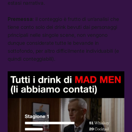
estasi narrativa.
Premessa
: il conteggio è frutto di un’analisi che
tiene conto solo dei drink bevuti dai personaggi
principali nelle singole scene, non vengono
dunque considerate tutte le bevande in
sottofondo, per altro difficilmente individuabili (e
quindi conteggiabili).