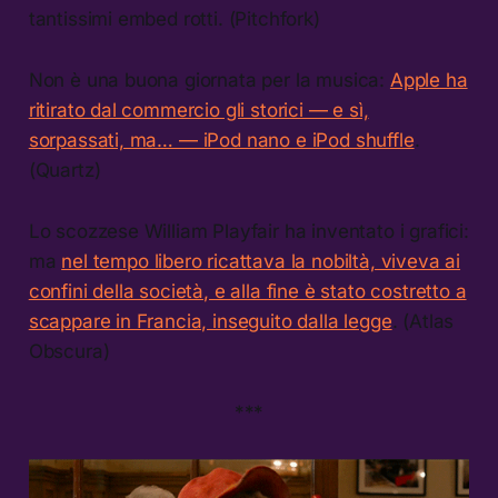
tantissimi embed rotti. (Pitchfork)
Non è una buona giornata per la musica:
Apple ha
ritirato dal commercio gli storici — e sì,
sorpassati, ma… — iPod nano e iPod shuffle
.
(Quartz)
Lo scozzese William Playfair ha inventato i grafici:
ma
nel tempo libero ricattava la nobiltà, viveva ai
confini della società, e alla fine è stato costretto a
scappare in Francia, inseguito dalla legge
. (Atlas
Obscura)
***