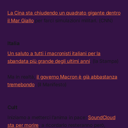
La Cina sta chiudendo un quadrato gigante dentro
il Mar Giallo
per farci simulazioni militari. (CNN)
Italia
Un saluto a tutti i macronisti italiani per la
sbandata più grande degli ultimi anni
. (la Stampa)
Ma in realtà,
il governo Macron è già abbastanza
tremebondo
. (il Manifesto)
Cult
Iniziamo a metterci l’anima in pace:
SoundCloud
sta per morire
, a ricordarlo resteranno però,