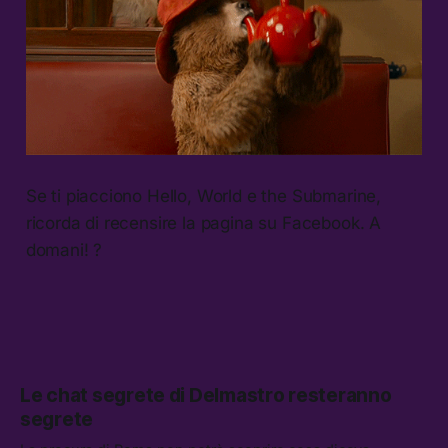
Se ti piacciono Hello, World e the Submarine,
ricorda di recensire la pagina su Facebook. A
domani! ?
Le chat segrete di Delmastro resteranno
segrete