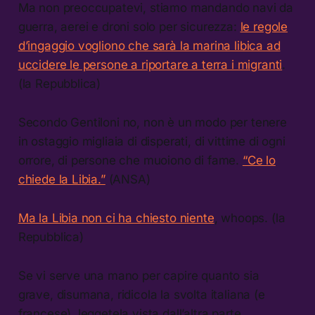
Ma non preoccupatevi, stiamo mandando navi da
guerra, aerei e droni solo per sicurezza:
le regole
d’ingaggio vogliono che sarà la marina libica ad
uccidere le persone a riportare a terra i migranti
.
(la Repubblica)
Secondo Gentiloni no, non è un modo per tenere
in ostaggio migliaia di disperati, di vittime di ogni
orrore, di persone che muoiono di fame.
“Ce lo
chiede la Libia.”
(ANSA)
Ma la Libia non ci ha chiesto niente
, whoops. (la
Repubblica)
Se vi serve una mano per capire quanto sia
grave, disumana, ridicola la svolta italiana (e
francese), leggetela vista dall’altra parte