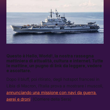
Questo è
Hello, World!
, la nostra rassegna
mattiniera di attualità, cultura e internet.
Tutte
le mattine, un pugno di link da leggere, vedere
e ascoltare
.
Dopo il bluff, poi ritirato, degli hotspot francesi in
Libia di Macron, l’Italia prova a mostrare i muscoli,
annunciando una missione con navi da guerra,
aerei e droni
. (Corriere della Sera)