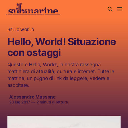
HELLO WORLD
Hello, World! Situazione
con ostaggi
Questo è Hello, World!, la nostra rassegna
mattiniera di attualità, cultura e internet. Tutte le
mattine, un pugno di link da leggere, vedere e
ascoltare.
Alessandro Massone
28 lug 2017
—
2 minuti di lettura