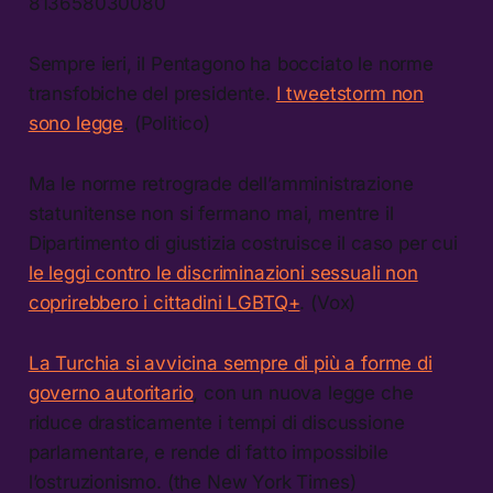
813658030080
Sempre ieri, il Pentagono ha bocciato le norme
transfobiche del presidente.
I tweetstorm non
sono legge
. (Politico)
Ma le norme retrograde dell’amministrazione
statunitense non si fermano mai, mentre il
Dipartimento di giustizia costruisce il caso per cui
le leggi contro le discriminazioni sessuali non
coprirebbero i cittadini LGBTQ+
. (Vox)
La Turchia si avvicina sempre di più a forme di
governo autoritario
, con un nuova legge che
riduce drasticamente i tempi di discussione
parlamentare, e rende di fatto impossibile
l’ostruzionismo. (the New York Times)