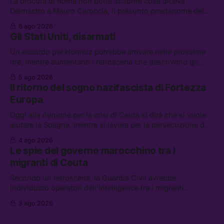
La procura di Roma non potrà scoprire cosa diceva
Delmastro a Mauro Caroccia, il presunto prestanome del
clan Senese. Tra le altre notizie: le IDF hanno ripreso gli
6 ago 2026
attacchi in Libano, il governo chiederà 36 miliardi di
Gli Stati Uniti, disarmati
flessibilità in armi e energia, e Grokipedia è già stata
abbandonata
Un accordo per Hormuz potrebbe arrivare nelle prossime
ore, mentre aumentano i retroscena che descrivono gli
Stati Uniti come disarmati. Tra le altre notizie: le storie di
5 ago 2026
chi aspetta i dispersi di Ceuta, il boom dei carburanti
Il ritorno del sogno nazifascista di Fortezza
diluiti, e quanti attivisti anti data center sono stati arrestati
Europa
Oggi alla riunione per la crisi di Ceuta si dirà che si vuole
aiutare la Spagna, mentre si lavora per la persecuzione dei
migranti. Tra le altre notizie: l’esplosione di aborti
4 ago 2026
spontanei a Gaza, un giovane di 19 anni è morto sotto il
Le spie del governo marocchino tra i
sole per raccogliere pomodori, e cosa dice l’AI Act europeo
migranti di Ceuta
Secondo un retroscena, la Guardia Civil avrebbe
individuato operatori dell’intelligence tra i migranti
coinvolti nell’incidente di Ceuta. Tra le altre notizie: le IDF
3 ago 2026
hanno ucciso 19 persone a Gaza; le tensioni nel campo
largo sugli armamenti per l’Ucraina; e quanto costa una