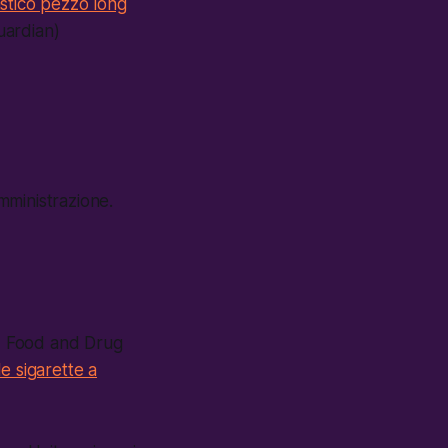
astico pezzo long
uardian)
mministrazione.
A, Food and Drug
le sigarette a