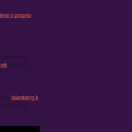
ere il proprio
continentale,
niti
. (SCMP)
York.
Islamberg è
l Valle. (the