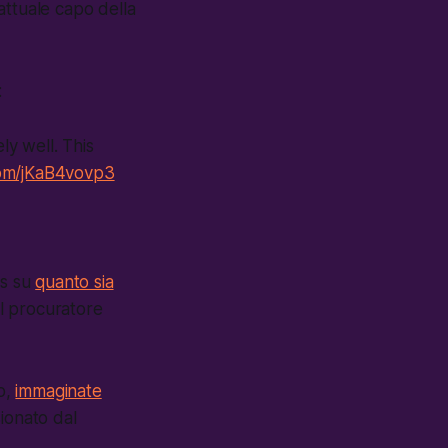
attuale capo della
:
y well. This
.com/jKaB4vovp3
es su
quanto sia
il procuratore
to,
immaginate
ionato dal