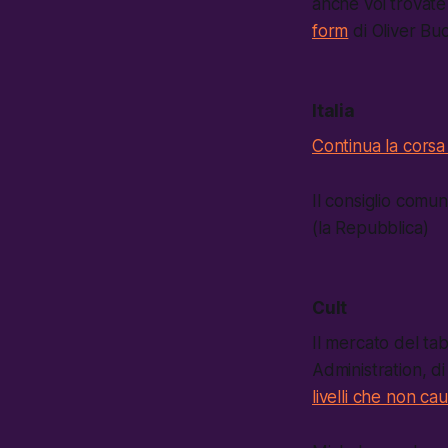
anche voi trovate 
form
di Oliver Bu
Italia
Continua la cors
Il consiglio comu
(la Repubblica)
Cult
Il mercato del ta
Administration, d
livelli che non c