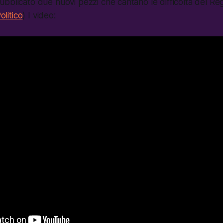
bblicato due nuovi pezzi che cantano le difficoltà del Re
olitico
) I video: