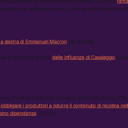
insopportabile la teoria dei Nuovi Ottimisti, qui c’è un
fant
ckerman che racconta come no, non va tutto bene. (the G
a a destra di Emmanuel Macron
. (la Stampa)
nale di Roma si è stufato
delle influenze di Casaleggio
sull’a
bacco trema di fronte alla decisione della statunitense FD
i
obbligare i produttori a ridurre il contenuto di nicotina nel
ausino dipendenza
. (CNBC)