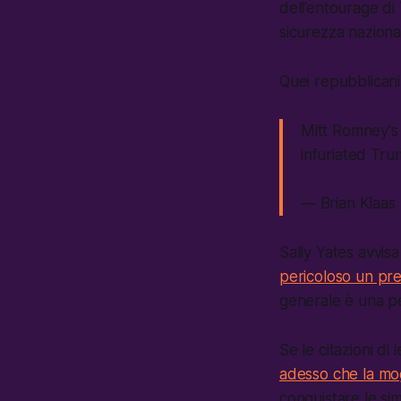
dell’entourage di 
sicurezza nazion
Quei repubblicani
Mitt Romney's
infuriated Tru
— Brian Klaas
Sally Yates avvis
pericoloso un pres
generale è una pe
Se le citazioni d
adesso che la mog
conquistare le si