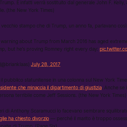
Trump. E infatti verrà sostituito dal
generale
John F. Kelly, 
ale. (the New York Times)
 vecchio stampo che di Trump, un anno fa, parlavano così
 warning about Trump from March 2016 has aged extremel
mp, but he's proving Romney right every day:
pic.twitter
 (@brianklaas)
July 28, 2017
a il pubblico statunitense in una colonna sul New York Tim
idente che minaccia il dipartimento di giustizia
. Anche se 
rsona terribile come Jeff Sessions. (the New York Times)
i ieri di Anthony Scaramucci lo facevano sembrare squilibra
lie ha chiesto divorzio
— perché il marito è troppo ossess
mpatie di Trump. (Page Six)