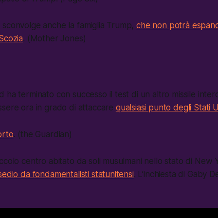
 sconvolge anche la famiglia Trump,
che non potrà espand
Scozia
. (Mother Jones)
ha terminato con successo il test di un altro missile inter
sere ora in grado di attaccare
qualsiasi punto degli Stati U
orto
. (the Guardian)
ccolo centro abitato da soli musulmani nello stato di New 
sedio da fondamentalisti statunitensi
. L’inchiesta di Gaby De