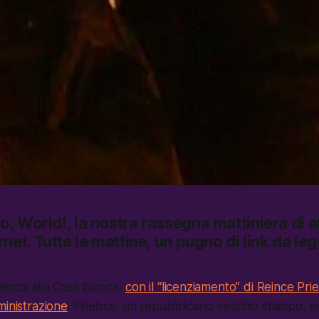
lo, World!
, la nostra rassegna mattiniera di at
rnet.
Tutte le mattine, un pugno di link da le
lenza alla Casa bianca,
con il “licenziamento” di Reince Pri
ministrazione
. Priebus, un repubblicano vecchio stampo, e