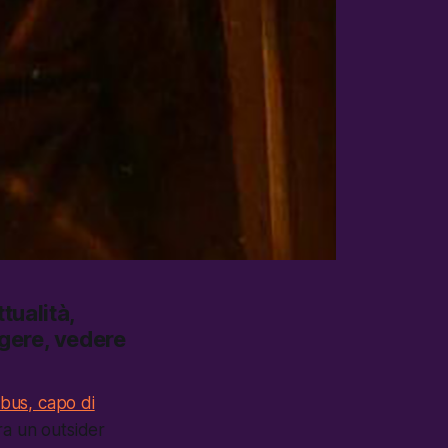
tualità,
ggere, vedere
ebus, capo di
ra un outsider