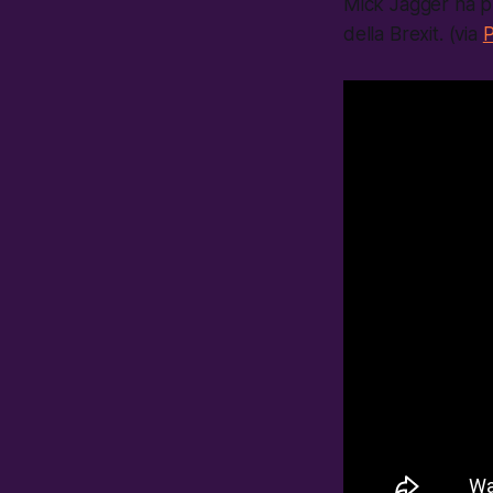
Mick Jagger ha pu
della Brexit. (via
P