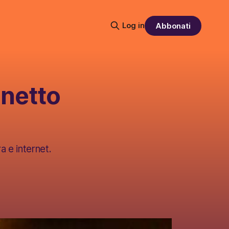
Log in
Abbonati
inetto
a e internet.