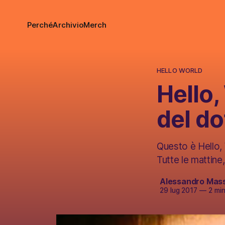
Perché
Archivio
Merch
HELLO WORLD
Hello,
del do
Questo è Hello, W
Tutte le mattine
Alessandro Mas
29 lug 2017
—
2 minu