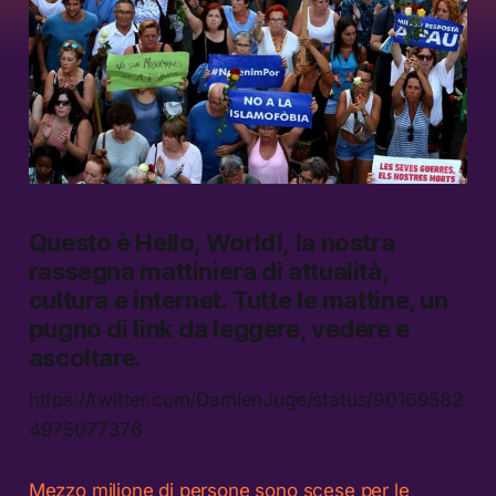
Questo è
Hello, World!,
la nostra
rassegna mattiniera di attualità,
cultura e internet.
Tutte le mattine, un
pugno di link da leggere, vedere e
ascoltare.
https://twitter.com/DamienJuge/status/90169582
4975077376
Mezzo milione di persone sono scese per le