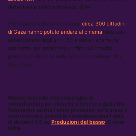
dell’estrema sinistra tedesca. (DW)
Per la prima volta in trent’anni,
circa 300 cittadini
di Gaza hanno potuto andare al cinema
: una sala
abbandonata dagli anni ‘60 è stata riaperta per
una notte, per proiettare un film sui cittadini
palestinesi detenuti nelle prigioni israeliane. (the
Guardian)
Stiamo facendo una campagna di
crowdfunding per riuscire a tenere a galla the
Submarine anche l’anno prossimo: se ti piace il
nostro lavoro, prendi in considerazione l’idea
di donarci 5 € su
Produzioni dal basso
. Grazie
mille.