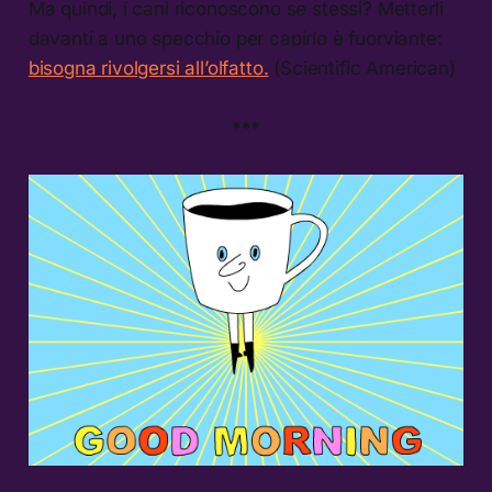
Ma quindi, i cani riconoscono se stessi? Metterli
davanti a uno specchio per capirlo è fuorviante:
bisogna rivolgersi all’olfatto.
(Scientific American)
***