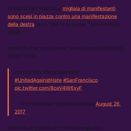
Anche a San Francisco
migliaia di manifestanti
sono scesi in piazza contro una manifestazione
della destra
per il “libertà di parola,” poi annullata.
(TIME)
https://twitter.com/shane_bauer/status/90154302
6039771136
Harvey Milk Plaza right now
#UnitedAgainstHate
#SanFrancisco
pic.twitter.com/8oxV4W6xyF
— Ariel Waldman (@arielwaldman)
August 26,
2017
Secondo le guardie di confine bangladesi,