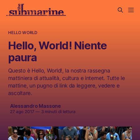
HELLO WORLD
Hello, World! Niente
paura
Questo è Hello, World!, la nostra rassegna
mattiniera di attualità, cultura e internet. Tutte le
mattine, un pugno di link da leggere, vedere e
ascoltare.
Alessandro Massone
27 ago 2017
—
3 minuti di lettura