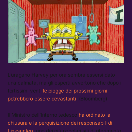
L’uragano Harvey per ora sembra essersi dato
una calmata, ma gli esperti avvertono che dopo i
fortissimi venti
le piogge dei prossimi giorni
potrebbero essere devastanti
. (Bloomberg)
Il Ministro dell’Interno tedesco
ha ordinato la
chiusura e la perquisizione dei responsabili di
Linksunten
, uno dei più popolari siti di riferimento