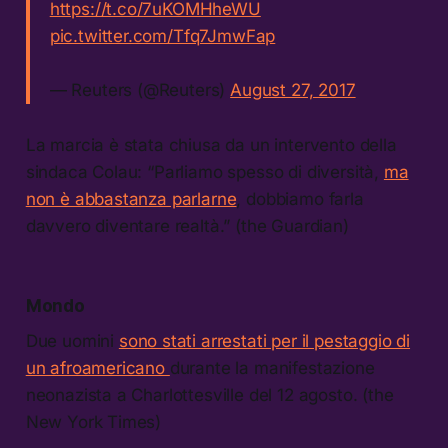
https://t.co/7uKOMHheWU
pic.twitter.com/Tfq7JmwFap
— Reuters (@Reuters)
August 27, 2017
La marcia è stata chiusa da un intervento della
sindaca Colau: “Parliamo spesso di diversità,
ma
non è abbastanza parlarne
, dobbiamo farla
davvero diventare realtà.” (the Guardian)
Mondo
Due uomini
sono stati arrestati per il pestaggio di
un afroamericano
durante la manifestazione
neonazista a Charlottesville del 12 agosto. (the
New York Times)