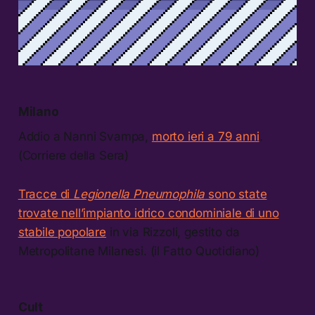
Milano
Addio a Nanni Svampa,
morto ieri a 79 anni
.
(Corriere della Sera)
Tracce di
Legionella Pneumophila
sono state
trovate nell’impianto idrico condominiale di uno
stabile popolare
in via Rizzoli, gestito da
Metropolitane Milanesi. (il Fatto Quotidiano)
Cult