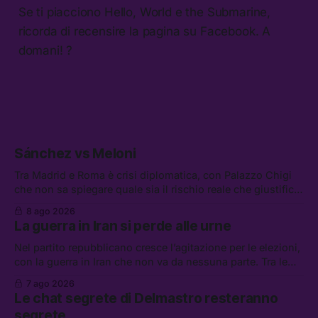
Se ti piacciono Hello, World e the Submarine,
ricorda di recensire la pagina su Facebook. A
domani! ?
Sánchez vs Meloni
Tra Madrid e Roma è crisi diplomatica, con Palazzo Chigi
che non sa spiegare quale sia il rischio reale che giustifica
la sospensione di Schengen. Tra le altre notizie: l’accordo
8 ago 2026
di difesa tra Arabia Saudita, Pakistan e Turchia, la crisi del
La guerra in Iran si perde alle urne
carburante irregolare, e un altro caso di IA ribelle
Nel partito repubblicano cresce l’agitazione per le elezioni,
con la guerra in Iran che non va da nessuna parte. Tra le
altre notizie: due alti dirigenti del Mossad hanno perso il
7 ago 2026
lavoro, Schlein prova a mettere in sicurezza la coalizione, e
Le chat segrete di Delmastro resteranno
che cos’è lo “Spiralismo,” la religione degli agenti IA
segrete