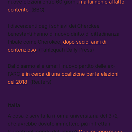
nuove elezioni entro 60 giorni,
ma lui non è affatto
contento.
(BBC)
I discendenti degli schiavi dei Cherokee
benestanti hanno di nuovo diritto di cittadinanza
tribale come Cherokee,
dopo sedici anni di
contenzioso
. (Tahlequah Daily Press)
Dal disarmo alle urne: il nuovo partito delle ex-
FARC
è in cerca di una coalizione per le elezioni
del 2018
. (Reuters)
Italia
A cosa è servita la riforma universitaria del 3+2,
che avrebbe dovuto immettere più in fretta i
laureati nel mondo del lavoro?
Oggi ci sono meno