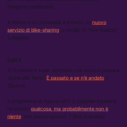
(Regione Lombardia)
A Milano e in Lombardia è arrivato un
nuovo
servizio di bike-sharing
, o meglio di “free floating”.
(Lifegate)
Cult ?
Vi ricordate il super asteroide che doveva passare
vicino alla Terra?
È passato e se n’è andato
:(
(Space)
Il programma di ricerca UFO di Stephen Hawking
ha sentito
qualcosa, ma probabilmente non è
niente
, non preoccupatevi. ? (the Guardian)