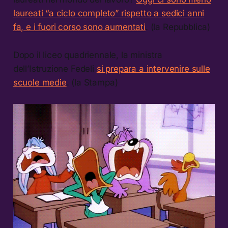
laureati “a ciclo completo” rispetto a sedici anni
fa, e i fuori corso sono aumentati
. (la Repubblica)
Dopo il liceo quadriennale, la ministra
dell’Istruzione Fedeli
si prepara a intervenire sulle
scuole medie
. (la Stampa)