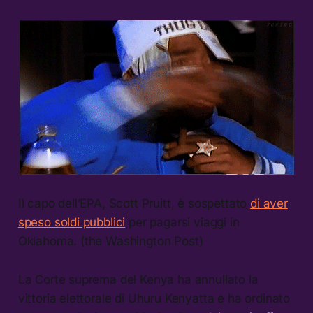
Il capo dell’EPA, Scott Pruitt, è sospettato
di aver
speso soldi pubblici
per pagarsi viaggi in
Oklahoma. (the Washington Post)
La Corte suprema del Kenya ha annullato la
vittoria elettorale di Uhuru Kenyatta e ha ordinato