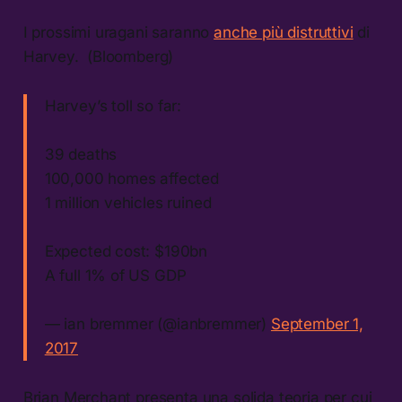
I prossimi uragani saranno
anche più distruttivi
di
Harvey. (Bloomberg)
Harvey’s toll so far:
39 deaths
100,000 homes affected
1 million vehicles ruined
Expected cost: $190bn
A full 1% of US GDP
— ian bremmer (@ianbremmer)
September 1,
2017
Brian Merchant presenta una solida teoria per cui