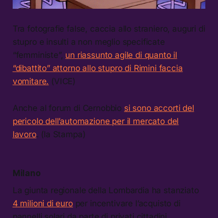
Tra fotografie false, caccia allo straniero, auguri di
stupro e insulti a non meglio specificate
“femministe”,
un riassunto agile di quanto il
“dibattito” attorno allo stupro di Rimini faccia
vomitare.
(VICE)
Anche al forum di Cernobbio
si sono accorti del
pericolo dell’automazione per il mercato del
lavoro
. (la Stampa)
Milano
La giunta regionale della Lombardia ha stanziato
4 milioni di euro
per incentivare l’acquisto di
pannelli solari da parte di privati cittadini.