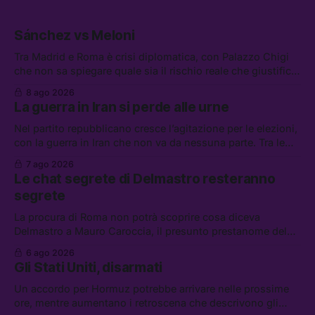
Sánchez vs Meloni
Tra Madrid e Roma è crisi diplomatica, con Palazzo Chigi
che non sa spiegare quale sia il rischio reale che giustifica
la sospensione di Schengen. Tra le altre notizie: l’accordo
8 ago 2026
di difesa tra Arabia Saudita, Pakistan e Turchia, la crisi del
La guerra in Iran si perde alle urne
carburante irregolare, e un altro caso di IA ribelle
Nel partito repubblicano cresce l’agitazione per le elezioni,
con la guerra in Iran che non va da nessuna parte. Tra le
altre notizie: due alti dirigenti del Mossad hanno perso il
7 ago 2026
lavoro, Schlein prova a mettere in sicurezza la coalizione, e
Le chat segrete di Delmastro resteranno
che cos’è lo “Spiralismo,” la religione degli agenti IA
segrete
La procura di Roma non potrà scoprire cosa diceva
Delmastro a Mauro Caroccia, il presunto prestanome del
clan Senese. Tra le altre notizie: le IDF hanno ripreso gli
6 ago 2026
attacchi in Libano, il governo chiederà 36 miliardi di
Gli Stati Uniti, disarmati
flessibilità in armi e energia, e Grokipedia è già stata
abbandonata
Un accordo per Hormuz potrebbe arrivare nelle prossime
ore, mentre aumentano i retroscena che descrivono gli