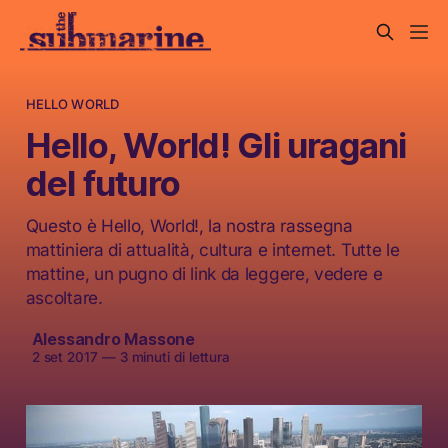
HELLO WORLD
Hello, World! Gli uragani
del futuro
Questo è Hello, World!, la nostra rassegna
mattiniera di attualità, cultura e internet. Tutte le
mattine, un pugno di link da leggere, vedere e
ascoltare.
Alessandro Massone
2 set 2017
—
3 minuti di lettura