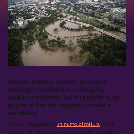
Questo è
Hello, World!
, la nostra
rassegna mattiniera di attualità,
cultura e internet.
Tutte le mattine, un
pugno di link da leggere, vedere e
ascoltare.
Harvey rappresenta
un punto di rottura
tra gli
uragani del passato e i nuovi uragani, dopati dal