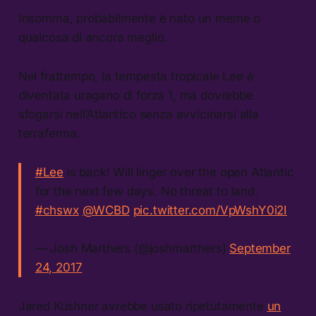
Insomma, probabilmente è nato un meme o
qualcosa di ancora meglio.
Nel frattempo, la tempesta tropicale Lee è
diventata uragano di forza 1, ma dovrebbe
sfogarsi nell’Atlantico senza avvicinarsi alla
terraferma.
#Lee
is back! Will linger over the open Atlantic
for the next few days. No threat to land.
#chswx
@WCBD
pic.twitter.com/VpWshY0i2I
— Josh Marthers (@joshmarthers)
September
24, 2017
Jared Kushner avrebbe usato ripetutamente
un