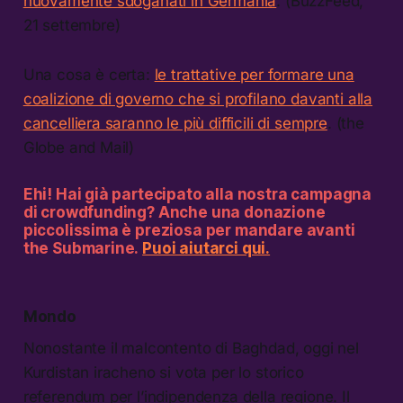
nuovamente sdoganati in Germania
. (BuzzFeed,
21 settembre)
Una cosa è certa:
le trattative per formare una
coalizione di governo che si profilano davanti alla
cancelliera saranno le più difficili di sempre
. (the
Globe and Mail)
Ehi! Hai già partecipato alla nostra campagna
di crowdfunding? Anche una donazione
piccolissima è preziosa per mandare avanti
the Submarine.
Puoi aiutarci qui.
Mondo
Nonostante il malcontento di Baghdad, oggi nel
Kurdistan iracheno si vota per lo storico
referendum per l’indipendenza della regione. Il