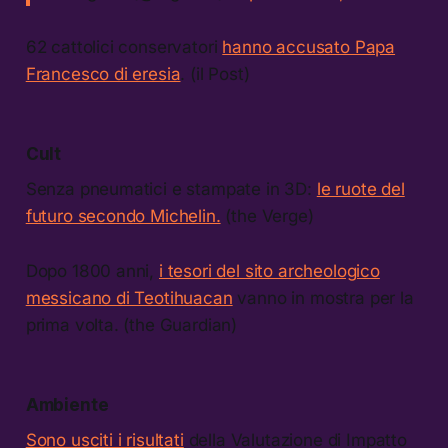
62 cattolici conservatori
hanno accusato Papa
Francesco di eresia
. (il Post)
Cult
Senza pneumatici e stampate in 3D:
le ruote del
futuro secondo Michelin.
(the Verge)
Dopo 1800 anni,
i tesori del sito archeologico
messicano di Teotihuacan
vanno in mostra per la
prima volta. (the Guardian)
Ambiente
Sono usciti i risultati
della Valutazione di Impatto