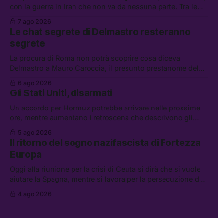
con la guerra in Iran che non va da nessuna parte. Tra le
altre notizie: due alti dirigenti del Mossad hanno perso il
7 ago 2026
lavoro, Schlein prova a mettere in sicurezza la coalizione, e
Le chat segrete di Delmastro resteranno
che cos’è lo “Spiralismo,” la religione degli agenti IA
segrete
La procura di Roma non potrà scoprire cosa diceva
Delmastro a Mauro Caroccia, il presunto prestanome del
clan Senese. Tra le altre notizie: le IDF hanno ripreso gli
6 ago 2026
attacchi in Libano, il governo chiederà 36 miliardi di
Gli Stati Uniti, disarmati
flessibilità in armi e energia, e Grokipedia è già stata
abbandonata
Un accordo per Hormuz potrebbe arrivare nelle prossime
ore, mentre aumentano i retroscena che descrivono gli
Stati Uniti come disarmati. Tra le altre notizie: le storie di
5 ago 2026
chi aspetta i dispersi di Ceuta, il boom dei carburanti
Il ritorno del sogno nazifascista di Fortezza
diluiti, e quanti attivisti anti data center sono stati arrestati
Europa
Oggi alla riunione per la crisi di Ceuta si dirà che si vuole
aiutare la Spagna, mentre si lavora per la persecuzione dei
migranti. Tra le altre notizie: l’esplosione di aborti
4 ago 2026
spontanei a Gaza, un giovane di 19 anni è morto sotto il
sole per raccogliere pomodori, e cosa dice l’AI Act europeo