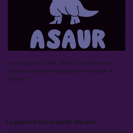
Se ti piacciono Hello, World e the Submarine,
ricorda di recensire la pagina su Facebook. A
domani! ?
La guerra in Iran si perde alle urne
Nel partito repubblicano cresce l’agitazione per le elezioni,