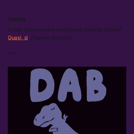
Cucina
Si può sopravvivere mangiando soltanto patate?
Quasi, sì
. (Popular Science)
***