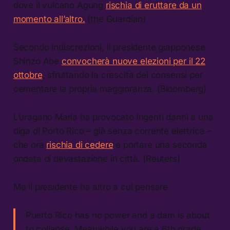
dove il vulcano Agung
rischia di eruttare da un
momento all’altro.
(the Guardian)
Secondo indiscrezioni, il presidente giapponese
Shinzo Abe
convocherà nuove elezioni per il 22
ottobre
, sfruttando la crescita dei consensi per
cementare la propria maggioranza. (Bloomberg)
L’uragano Maria ha provocato ingenti danni a una
diga di Porto Rico – già senza corrente elettrica –
che ora
rischia di cedere
e portare una seconda
ondata di devastazione in città. (Reuters)
Ma il presidente ha altro a cui pensare
Puerto Rico has no power and a dam is about
to collapse. Meanwhile you are a 6th grade