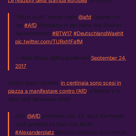
Le reazioni della stampa europea
. (Politico)
"Nazis raus!" Immer mehr
@afd
-Gegner vor
der
#AfD
Wahlparty in der Nähe des Berliner
Alexanderplatz
#BTW17
#DeutschlandWaehlt
pic.twitter.com/TURxh1FafM
— Kate Brady (@BradyinBerlin)
September 24,
2017
Subito dopo i risultati,
in centinaia sono scesi in
piazza a manifestare contro l’AfD
, a Berlino e in
altre città del paese. (DW)
Anti-
@AfD
protester Lisa, 22, says she hopes
such protests as that near Berlin
#Alexanderplatz
become common occurrence.