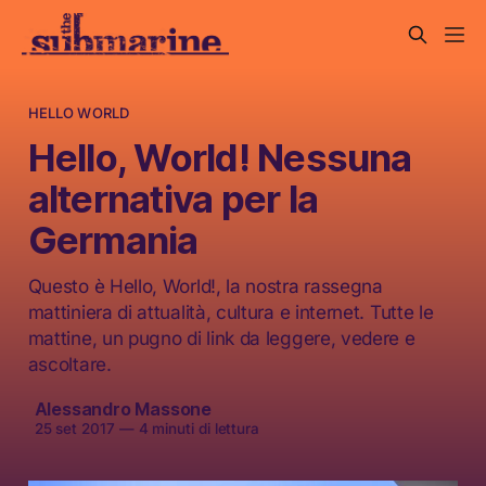
HELLO WORLD
Hello, World! Nessuna
alternativa per la
Germania
Questo è Hello, World!, la nostra rassegna
mattiniera di attualità, cultura e internet. Tutte le
mattine, un pugno di link da leggere, vedere e
ascoltare.
Alessandro Massone
25 set 2017
—
4 minuti di lettura