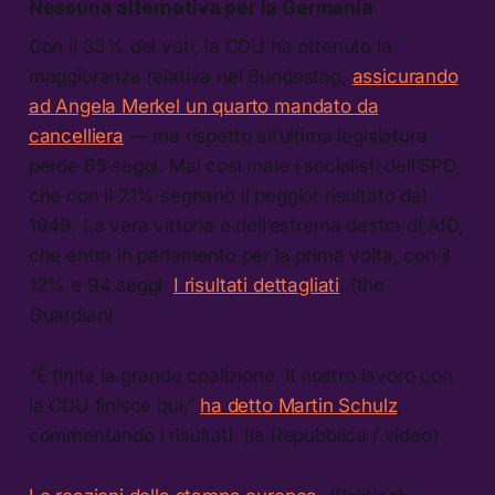
Nessuna alternativa per la Germania
Con il 33% dei voti, la CDU ha ottenuto la
maggioranza relativa nel Bundestag,
assicurando
ad Angela Merkel un quarto mandato da
cancelliera
— ma rispetto all’ultima legislatura
perde 65 seggi. Mai così male i socialisti dell’SPD,
che con il 21% segnano il peggior risultato dal
1949. La vera vittoria è dell’estrema destra di AfD,
che entra in parlamento per la prima volta, con il
12% e 94 seggi.
I risultati dettagliati
. (the
Guardian)
“È finita la grande coalizione. Il nostro lavoro con
la CDU finisce qui,”
ha detto Martin Schulz
,
commentando i risultati. (la Repubblica / video)