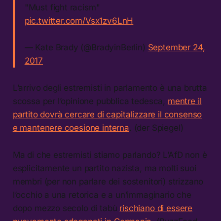
"Must fight racism"
pic.twitter.com/Vsx1zv6LnH
— Kate Brady (@BradyinBerlin)
September 24,
2017
L’arrivo degli estremisti in parlamento è una brutta
scossa per l’opinione pubblica tedesca,
mentre il
partito dovrà cercare di capitalizzare il consenso
e mantenere coesione interna
. (der Spiegel)
Ma di che estremisti stiamo parlando? L’AfD non è
esplicitamente un partito nazista, ma molti suoi
membri (per non parlare dei sostenitori) strizzano
l’occhio a una retorica e a un’immaginario che
dopo mezzo secolo di tabù
rischiano di essere