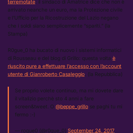
terremotate
: il sindaco di Amatrice dice che non è
arrivato neanche un euro, ma la Protezione civile
e l’Ufficio per la Ricostruzione del Lazio negano
che i soldi siano semplicemente “spariti.” (la
Stampa)
R0gue_0 ha bucato di nuovo i sistemi informatici
di Rousseau e del blog di Grillo: questa volta
è
riuscito pure a effettuare l’accesso con l’account
utente di Gianroberto Casaleggio
. (la Repubblica)
Se proprio volete continuo, ma mi dovete dare
il vitalizio perchè sto 4 anni a fare
screen&tweet. O
@beppe_grillo
se paghi tu mi
fermo :-)
— rogue0 (@r0gue_0)
September 24, 2017