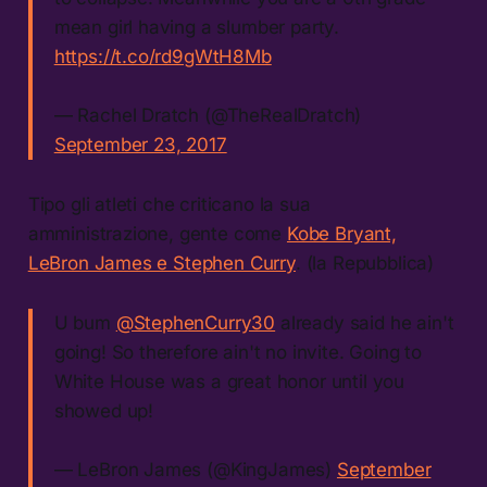
mean girl having a slumber party.
https://t.co/rd9gWtH8Mb
— Rachel Dratch (@TheRealDratch)
September 23, 2017
Tipo gli atleti che criticano la sua
amministrazione, gente come
Kobe Bryant,
LeBron James e Stephen Curry
. (la Repubblica)
U bum
@StephenCurry30
already said he ain't
going! So therefore ain't no invite. Going to
White House was a great honor until you
showed up!
— LeBron James (@KingJames)
September