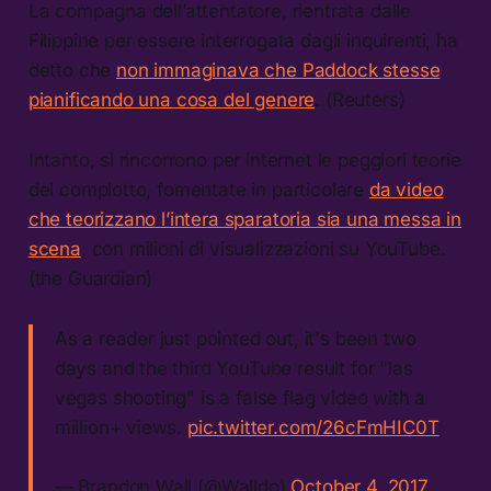
La compagna dell’attentatore, rientrata dalle
Filippine per essere interrogata dagli inquirenti, ha
detto che
non immaginava che Paddock stesse
pianificando una cosa del genere
. (Reuters)
Intanto, si rincorrono per internet le peggiori teorie
del complotto, fomentate in particolare
da video
che teorizzano l’intera sparatoria sia una messa in
scena
, con milioni di visualizzazioni su YouTube.
(the Guardian)
As a reader just pointed out, it's been two
days and the third YouTube result for "las
vegas shooting" is a false flag video with a
million+ views.
pic.twitter.com/26cFmHIC0T
— Brandon Wall (@Walldo)
October 4, 2017