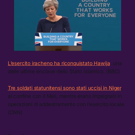
L’esercito iracheno ha riconquistato Hawija
, una
delle ultime enclave dello Stato Islamico. (BBC)
Tre soldati statunitensi sono stati uccisi in Niger
,
al confine con il Mali, mentre erano impegnati in
operazioni di addestramento con l’esercito locale.
(CNN)