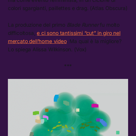
colori sgargianti, paillettes e drag. (Atlas Obscura)
La produzione del primo
Blade Runner
fu molto
difficoltosa,
e ci sono tantissimi “cut” in giro nel
mercato dell’home video
. Ma qual è la migliore?
Lo spiega Alissa Wilkinson. (Vox)
***