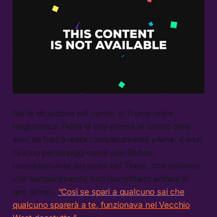
Ma la situazione nel partito di Trump resta
tragicomica: l’idea di una messa al bando delle
armi da fuoco resta completamente aliena, e anzi
ci sono personaggi come Joe Barton,
rappresentante del sesto del Texas, che sostiene
che semplicemente
tutti
dovrebbero andare in
giro armati.
“Così se spari a qualcuno sai che
qualcuno sparerà a te, funzionava nel Vecchio