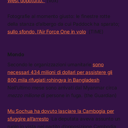
West dopotutto.”
(Vox)
Fotografie al momento giusto: le finestre rotte
della stanza d’albergo da cui Paddock ha sparato;
sullo sfondo, l’Air Force One in volo
. (TIME)
Mondo
Secondo le organizzazioni umanitarie
sono
necessari 434 milioni di dollari per assistere gli
800 mila rifugiati rohingya in Bangladesh
.
Nell’ultimo mese sono arrivati dal Myanmar circa
mezzo milione
di persone in fuga. (the Guardian)
Mu Sochua ha dovuto lasciare la Cambogia per
sfuggire all’arresto
. La deputata aveva assunto un
ruolo in vista nel partito d’opposizione Cambodia