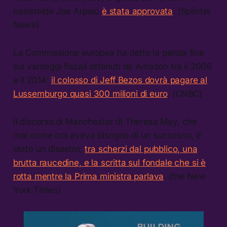
nazistoide Joe Arpaio
è stata approvata
. (Splinter
News)
La Commissione europea ha detto la parola fine
sui vantaggi fiscali ottenuti da Amazon tra il 2006
e il 2014:
il colosso di Jeff Bezos dovrà pagare al
Lussemburgo quasi 300 milioni di euro
. (CNBC)
Il discorso di Manchester di Theresa May, che
mai come ora aveva bisogno di un successo, è
stato un disastro,
tra scherzi dal pubblico, una
brutta raucedine, e la scritta sul fondale che si è
rotta mentre la Prima ministra parlava
. (the New
York Times)