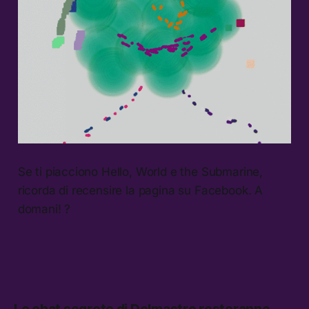
Se ti piacciono Hello, World e the Submarine,
ricorda di recensire la pagina su Facebook. A
domani! ?