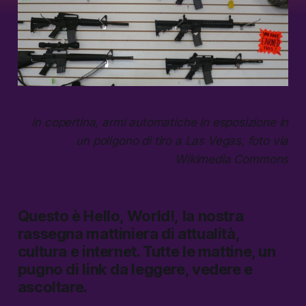
in copertina, armi automatiche in esposizione in
un poligono di tiro a Las Vegas, foto via
Wikimedia Commons
Questo è
Hello, World!,
la nostra
rassegna mattiniera di attualità,
cultura e internet.
Tutte le mattine, un
pugno di link da leggere, vedere e
ascoltare.