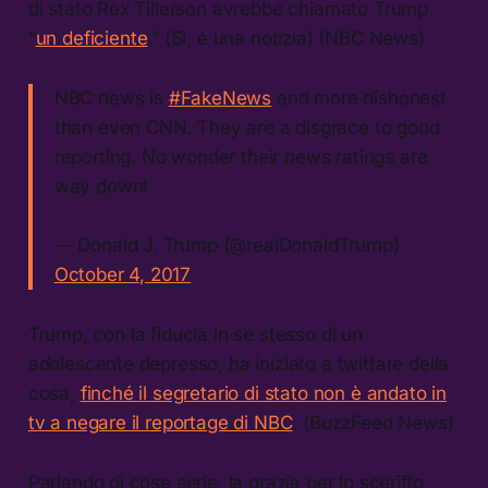
di stato Rex Tillerson avrebbe chiamato Trump
“
un deficiente
.” (Sì, è una notizia) (NBC News)
NBC news is
#FakeNews
and more dishonest
than even CNN. They are a disgrace to good
reporting. No wonder their news ratings are
way down!
— Donald J. Trump (@realDonaldTrump)
October 4, 2017
Trump, con la fiducia in se stesso di un
adolescente depresso, ha iniziato a twittare della
cosa,
finché il segretario di stato non è andato in
tv a negare il reportage di NBC
. (BuzzFeed News)
Parlando di cose serie, la grazia per lo sceriffo