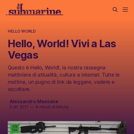
HELLO WORLD
Hello, World! Vivi a Las
Vegas
Questo è Hello, World!, la nostra rassegna
mattiniera di attualità, cultura e internet. Tutte le
mattine, un pugno di link da leggere, vedere e
ascoltare.
Alessandro Massone
5 ott 2017
—
4 minuti di lettura