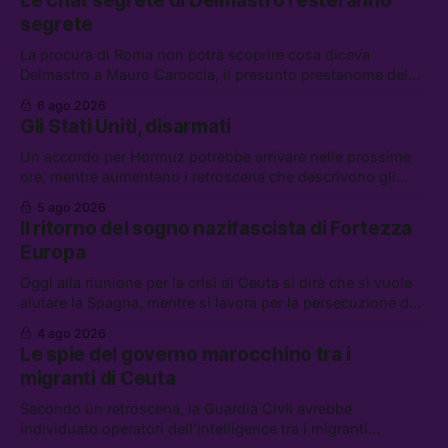
Le chat segrete di Delmastro resteranno
segrete
La procura di Roma non potrà scoprire cosa diceva
Delmastro a Mauro Caroccia, il presunto prestanome del
clan Senese. Tra le altre notizie: le IDF hanno ripreso gli
6 ago 2026
attacchi in Libano, il governo chiederà 36 miliardi di
Gli Stati Uniti, disarmati
flessibilità in armi e energia, e Grokipedia è già stata
abbandonata
Un accordo per Hormuz potrebbe arrivare nelle prossime
ore, mentre aumentano i retroscena che descrivono gli
Stati Uniti come disarmati. Tra le altre notizie: le storie di
5 ago 2026
chi aspetta i dispersi di Ceuta, il boom dei carburanti
Il ritorno del sogno nazifascista di Fortezza
diluiti, e quanti attivisti anti data center sono stati arrestati
Europa
Oggi alla riunione per la crisi di Ceuta si dirà che si vuole
aiutare la Spagna, mentre si lavora per la persecuzione dei
migranti. Tra le altre notizie: l’esplosione di aborti
4 ago 2026
spontanei a Gaza, un giovane di 19 anni è morto sotto il
Le spie del governo marocchino tra i
sole per raccogliere pomodori, e cosa dice l’AI Act europeo
migranti di Ceuta
Secondo un retroscena, la Guardia Civil avrebbe
individuato operatori dell’intelligence tra i migranti