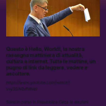
Questo è
Hello, World!,
la nostra
rassegna mattiniera di attualità,
cultura e internet.
Tutte le mattine, un
pugno di link da leggere, vedere e
ascoltare.
https://www.youtube.com/watch?
v=y3GN2xfMNpI
Sono in corso in Repubblica Ceca le elezioni