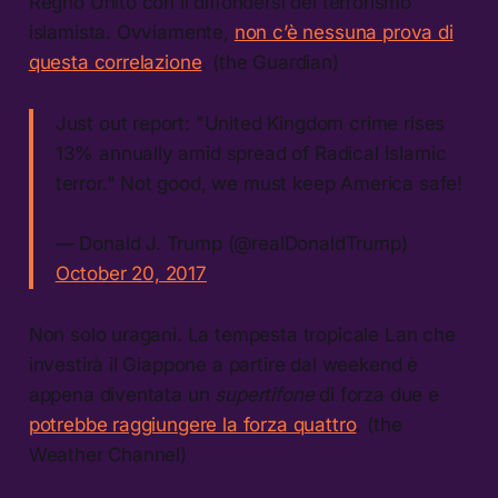
Regno Unito con il diffondersi del terrorismo
islamista. Ovviamente,
non c’è nessuna prova di
questa correlazione
. (the Guardian)
Just out report: "United Kingdom crime rises
13% annually amid spread of Radical Islamic
terror." Not good, we must keep America safe!
— Donald J. Trump (@realDonaldTrump)
October 20, 2017
Non solo uragani. La tempesta tropicale Lan che
investirà il Giappone a partire dal weekend è
appena diventata un
supertifone
di forza due e
potrebbe raggiungere la forza quattro
. (the
Weather Channel)