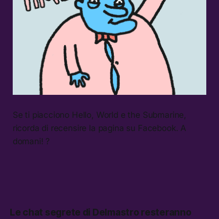
Se ti piacciono Hello, World e the Submarine,
ricorda di recensire la pagina su Facebook. A
domani! ?
Le chat segrete di Delmastro resteranno