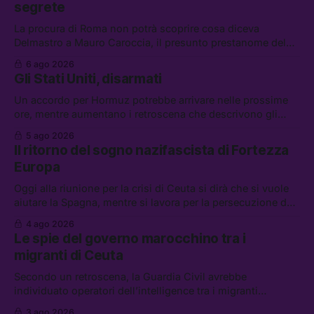
segrete
La procura di Roma non potrà scoprire cosa diceva
Delmastro a Mauro Caroccia, il presunto prestanome del
clan Senese. Tra le altre notizie: le IDF hanno ripreso gli
6 ago 2026
attacchi in Libano, il governo chiederà 36 miliardi di
Gli Stati Uniti, disarmati
flessibilità in armi e energia, e Grokipedia è già stata
abbandonata
Un accordo per Hormuz potrebbe arrivare nelle prossime
ore, mentre aumentano i retroscena che descrivono gli
Stati Uniti come disarmati. Tra le altre notizie: le storie di
5 ago 2026
chi aspetta i dispersi di Ceuta, il boom dei carburanti
Il ritorno del sogno nazifascista di Fortezza
diluiti, e quanti attivisti anti data center sono stati arrestati
Europa
Oggi alla riunione per la crisi di Ceuta si dirà che si vuole
aiutare la Spagna, mentre si lavora per la persecuzione dei
migranti. Tra le altre notizie: l’esplosione di aborti
4 ago 2026
spontanei a Gaza, un giovane di 19 anni è morto sotto il
Le spie del governo marocchino tra i
sole per raccogliere pomodori, e cosa dice l’AI Act europeo
migranti di Ceuta
Secondo un retroscena, la Guardia Civil avrebbe
individuato operatori dell’intelligence tra i migranti
coinvolti nell’incidente di Ceuta. Tra le altre notizie: le IDF
3 ago 2026