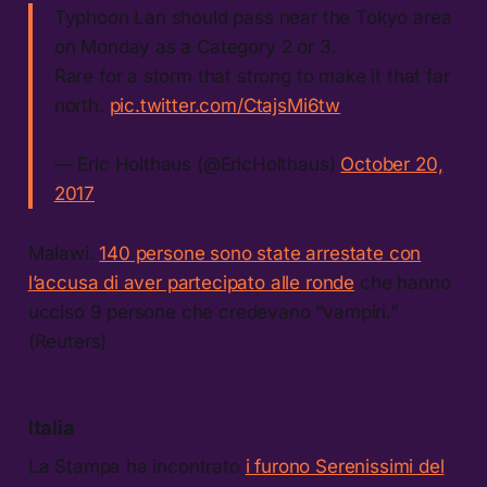
Typhoon Lan should pass near the Tokyo area
on Monday as a Category 2 or 3.
Rare for a storm that strong to make it that far
north.
pic.twitter.com/CtajsMi6tw
— Eric Holthaus (@EricHolthaus)
October 20,
2017
Malawi.
140 persone sono state arrestate con
l’accusa di aver partecipato alle ronde
che hanno
ucciso 9 persone che credevano “vampiri.”
(Reuters)
Italia
La Stampa ha incontrato
i furono Serenissimi del