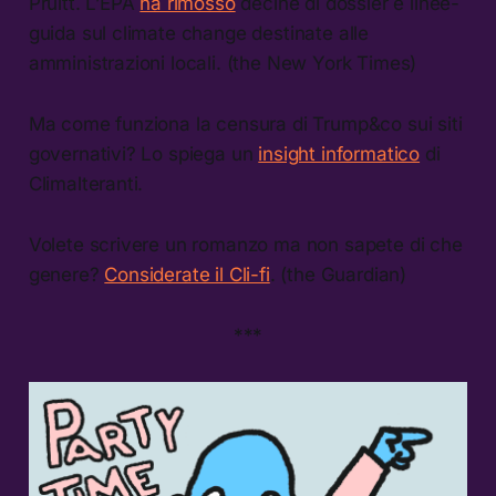
Pruitt. L’EPA
ha rimosso
decine di dossier e linee-
guida sul climate change destinate alle
amministrazioni locali. (the New York Times)
Ma come funziona la censura di Trump&co sui siti
governativi? Lo spiega un
insight informatico
di
Climalteranti.
Volete scrivere un romanzo ma non sapete di che
genere?
Considerate il Cli-fi
. (the Guardian)
***