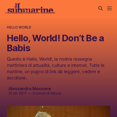
HELLO WORLD
Hello, World! Don’t Be a
Babis
Questo è Hello, World!, la nostra rassegna
mattiniera di attualità, cultura e internet. Tutte le
mattine, un pugno di link da leggere, vedere e
ascoltare.
Alessandro Massone
21 ott 2017
—
3 minuti di lettura