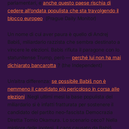
parlamentari, e
anche questo paese rischia di
cedere all’ondata populista che sta travolgendo il
blocco europeo
. (Prague Daily Monitor)
Un nome di cui aver paura è quello di Andrej
Babiš, miliardario razzista che sembra destinato a
vincere le elezioni. Babis rifiuta il paragone con lo
statunitense Trump, però —
perché lui non ha mai
dichiarato bancarotta
? (the Independent)
Un’altra differenza:
se possibile Babiš non è
nemmeno il candidato più pericoloso in corsa alle
elezioni
. Negli ultimi mesi la base populista del
miliardario si è infatti fratturata per sostenere il
candidato del partito neo-fascista Democrazia
Diretta Tomio Okamura. Lo scenario ceco? Nella
migliore delle ipotesi, il caos causato da Babiš.