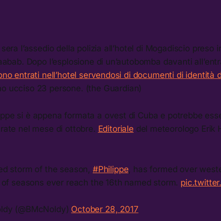
 sera l’assedio della polizia all’hotel di Mogadiscio preso 
Shaabab. Dopo l’esplosione di un’autobomba davanti all’ent
ono entrati nell’hotel servendosi di documenti di identità d
no ucciso 23 persone. (the Guardian)
ippe si è appena formata a ovest di Cuba e potrebbe esse
trate nel mese di ottobre.
Editoriale
del meteorologo Erik 
d storm of the season,
#Philippe
, has formed over west
 of seasons ever reach the 16th named storm.
pic.twitt
oldy (@BMcNoldy)
October 28, 2017