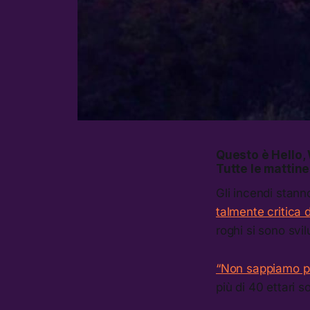
Questo è Hello, 
Tutte le mattine
Gli incendi stann
talmente critica d
roghi si sono svi
“Non sappiamo p
più di 40 ettari s