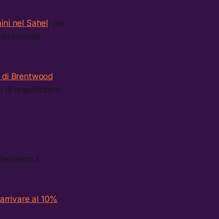
ini nel Sahel
, per
 fortemente
e di Brentwood
,
i di organizzarsi
 terranno il
 arrivare al 10%
.