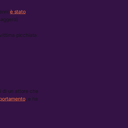
 anni
è stato
ssaggero)
 vittima picchiata
i di un attore che
mportamento
, e ha