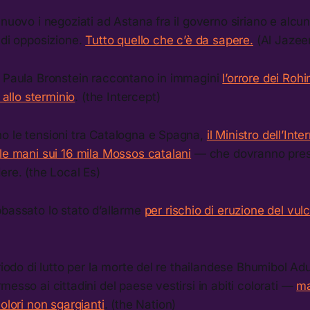
 nuovo i negoziati ad Astana fra il governo siriano e alcu
 di opposizione.
Tutto quello che c’è da sapere.
(Al Jazee
e Paula Bronstein raccontano in immagini
l’orrore dei Ro
e allo sterminio
. (the Intercept)
o le tensioni tra Catalogna e Spagna,
il Ministro dell’Int
le mani sui 16 mila Mossos catalani
— che dovranno pres
ere. (the Local Es)
bbassato lo stato d’allarme
per rischio di eruzione del vu
eriodo di lutto per la morte del re thailandese Bhumibol Ad
messo ai cittadini del paese vestirsi in abiti colorati —
ma
olori non sgargianti
. (the Nation)