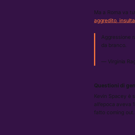
Ma a Roma va tut
aggredito, insulta
Aggressione raz
da branco.
— Virginia Rag
Questioni di ge
Kevin Spacey è st
all’epoca aveva 1
fatto coming out.