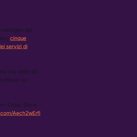
in ostaggio dai
rata,
cinque
ei servizi di
re una delle più
Holthaus su
ern Cuba. Since
er.com/Aech2wErfi