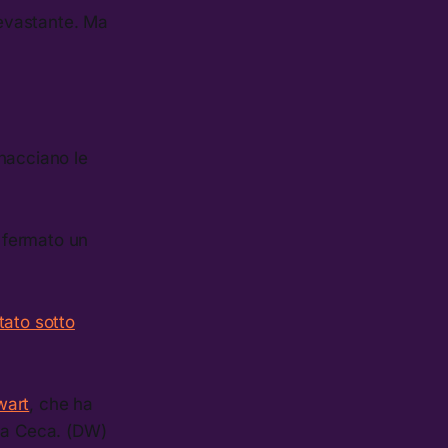
devastante. Ma
nacciano le
o fermato un
tato sotto
wart
, che ha
ica Ceca. (DW)