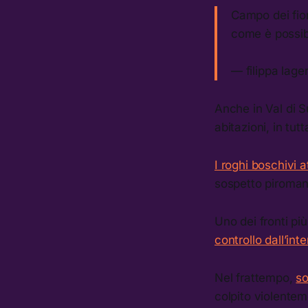
Campo dei fio
come è possi
— filippa lage
Anche in Val di 
abitazioni, in tut
I roghi boschivi 
sospetto piroman
Uno dei fronti p
controllo dall’int
Nel frattempo,
so
colpito violente