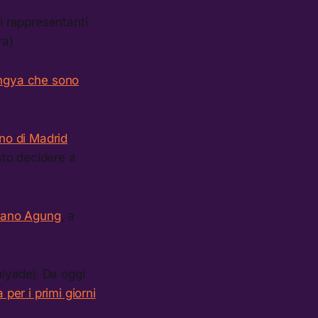
ni rappresentanti
ra)
hingya che sono
erno di Madrid
to decidere a
lcano Agung
, a
ulyadej. Da oggi
 per i primi giorni