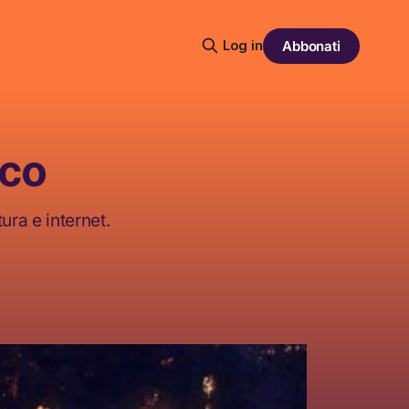
Log in
Abbonati
oco
ura e internet.