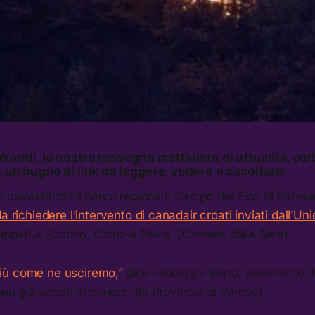
World!, la nostra rassegna mattiniera di attualità, cult
, un pugno di link da leggere, vedere e ascoltare.
o devastando il parco regionale Campo dei Fiori di Vares
a richiedere l’intervento di canadair croati inviati dall’U
luppati a Sondrio, Como e Pavia. (Corriere della Sera)
iù come ne usciremo,”
dice Giuseppe Borra, presidente de
ono già andati in cenere. (la Provincia di Varese)