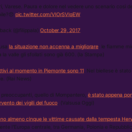
ri, Varese. Paura e dolore nel vedere uno scenario così 
bile?😞
pic.twitter.com/VlOrSVlqEW
rback (@filippala)
October 29, 2017
Susa
la situazione non accenna a migliorare
: le fiamme mi
ta la valle gli sfollati sono già 600. (la Stampa)
attivi al momento in Piemonte sono 11
. Nel biellese è stat
e. (Rai News)
iù preoccupanti, quello di Mompantero,
è stato appena por
ervento dei vigili del fuoco
. (Valsusa Oggi)
no almeno cinque le vittime causate dalla tempesta Her
mente l’Europa centrale, tra Germania, Polonia e Repubbl