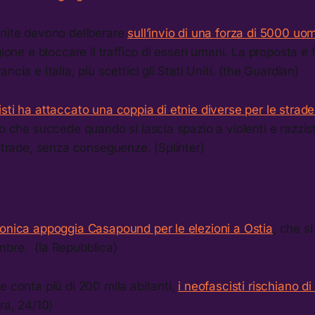
Unite devono deliberare
sull’invio di una forza di 5000 uom
egione e bloccare il traffico di esseri umani. La proposta è
ncia e Italia, più scettici gli Stati Uniti. (the Guardian)
sti ha attaccato una coppia di etnie diverse per le strad
lo che succede quando si lascia spazio a violenti e razzist
 strade, senza conseguenze. (Splinter)
monica appoggia Casapound per le elezioni a Ostia
, che si
bre. (la Repubblica)
e conta più di 200 mila abitanti,
i neofascisti rischiano di
ra, 24/10)