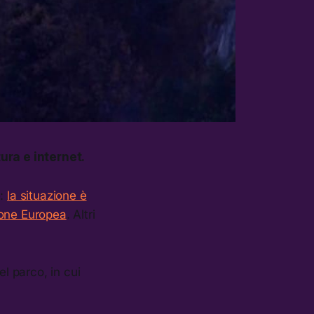
ura e internet.
e:
la situazione è
nione Europea
. Altri
l parco, in cui