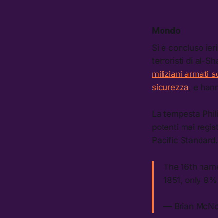
Mondo
Si è concluso ieri
terroristi di al-
miliziani armati s
sicurezza
, e han
La tempesta Phil
potenti mai regis
Pacific Standard.
The 16th name
1851, only 8%
— Brian McN