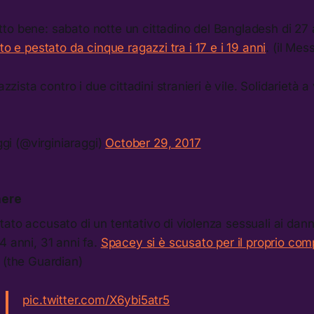
to bene: sabato notte un cittadino del Bangladesh di 27
to e pestato da cinque ragazzi tra i 17 e i 19 anni
. (il Me
zista contro i due cittadini stranieri è vile. Solidarietà a
gi (@virginiaraggi)
October 29, 2017
nere
ato accusato di un tentativo di violenza sessuali ai dann
4 anni, 31 anni fa.
Spacey si è scusato per il proprio co
 (the Guardian)
pic.twitter.com/X6ybi5atr5