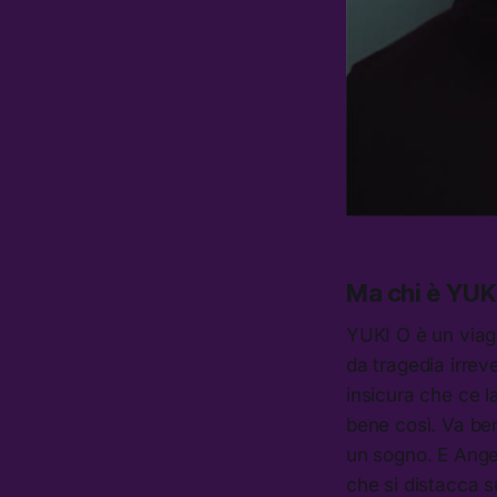
Ma chi è YUK
YUKI O è un viagg
da tragedia irrev
insicura che ce la
bene così. Va be
un sogno. E Angel
che si distacca s