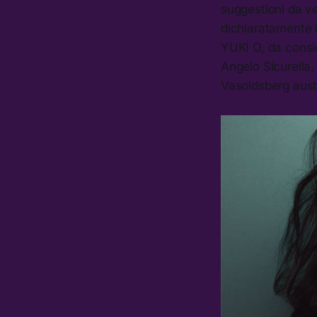
suggestioni da v
dichiaratamente 
YUKI O, da consid
Angelo Sicurella,
Vasoldsberg austr