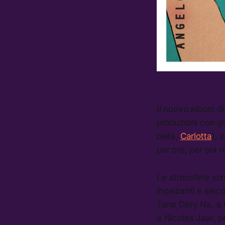
Il nuovo album di 
produzioni con gl
bella,
Carlotta
), 
per ore, per poi 
Le atmosfere sono 
incalzanti e sinc
Tana Dery Na, e t
a Nicolas Jaar, pe