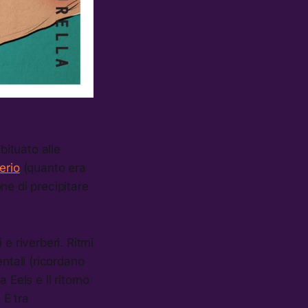
bituato alle
erio
(quanto era
one di precipitare
 e riverberi. Ritmi
ntali (ricordano
 Eels e il ritorno
 E tra