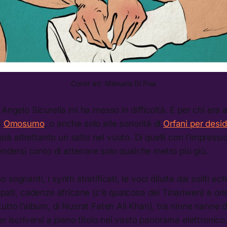
Cover art: Manuela Di Pisa
Angelo Sicurella mi ha messo in difficoltà. E per chi era a
i
Omosumo
, o anche solo alle sonorità di
Orfani per desid
sarà altrettanto un salto nel vuoto. Di quelli con l’impressi
rendersi conto di atterrare solo qualche metro più giù.
sognanti, i synth stratificati, le voci diluite dai soliti echi
opati, cadenze africane (c’è qualcosa dei Tinariwen) e orie
utto l’album, di Nusrat Fateh Alì Khan), tra ninne nanne da
r iscriversi a pieno titolo nel vasto panorama elettronico.