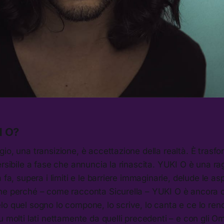
I O?
io, una transizione, è accettazione della realtà. È trasfor
ersibile a fase che annuncia la rinascita. YUKI O è una ra
 fa, supera i limiti e le barriere immaginarie, delude le as
ne perché – come racconta Sicurella – YUKI O è ancora 
o quel sogno lo compone, lo scrive, lo canta e ce lo rend
u molti lati nettamente da quelli precedenti – e con gli