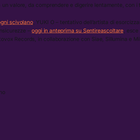
a un valore, da comprendere e digerire lentamente, con i t
ogni scivolano
, YUKI O – tentativo dell’artista di esorcizza
 insicurezze –
oggi in anteprima su Sentireascoltare
, esce
ovox Records, in collaborazione con Siae, Sillumina e Mi
ano