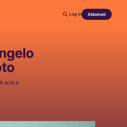
Log in
Abbonati
Angelo
oto
ti echi e