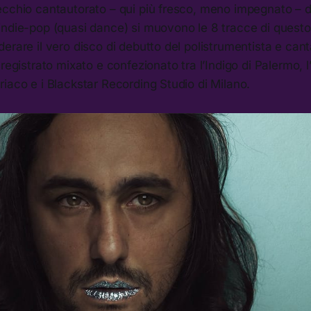
ecchio cantautorato – qui più fresco, meno impegnato – d
indie-pop (quasi dance) si muovono le 8 tracce di quest
erare il vero disco di debutto del polistrumentista e can
 registrato mixato e confezionato tra l’Indigo di Palermo,
iaco e i Blackstar Recording Studio di Milano.