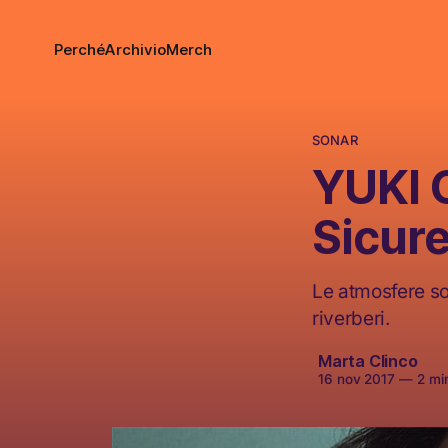
Perché
Archivio
Merch
SONAR
YUKI O
Sicure
Le atmosfere sono
riverberi.
Marta Clinco
16 nov 2017
—
2 min