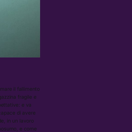
mare il fallimento
gazzina fragile e
pettative: e va
capace di avere
e, in un lavoro
 Omosumo, e come