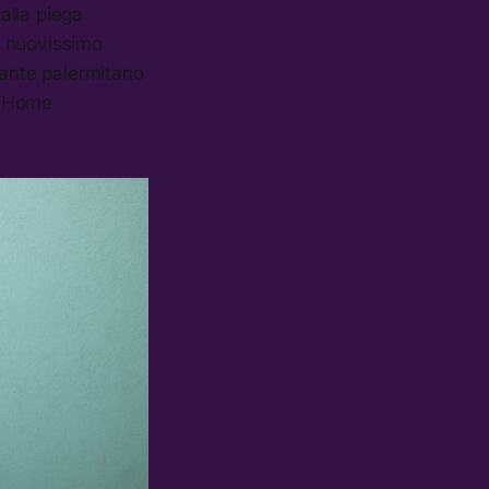
alla piega
o nuovissimo
tante palermitano
 l’Home