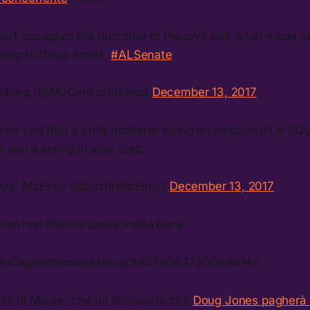
n’t accepted the outcome of the civil war, what made a
osing to Doug Jones.
#ALSenate
nberg (@AlUCanEatShrimp)
December 13, 2017
r so bad that a child molester losing an election IN A S
 you a spring in your step.
ops” McElroy (@JustinMcElroy)
December 13, 2017
4chan non l’hanno presa molto bene
.com/CaptainSnoop/status/940790637300998144
ello di Moore, che ha dichiarato che
Doug Jones pagherà 