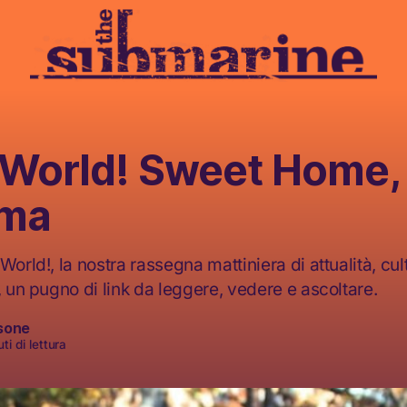
, World! Sweet Home,
ama
World!, la nostra rassegna mattiniera di attualità, cult
, un pugno di link da leggere, vedere e ascoltare.
sone
ti di lettura