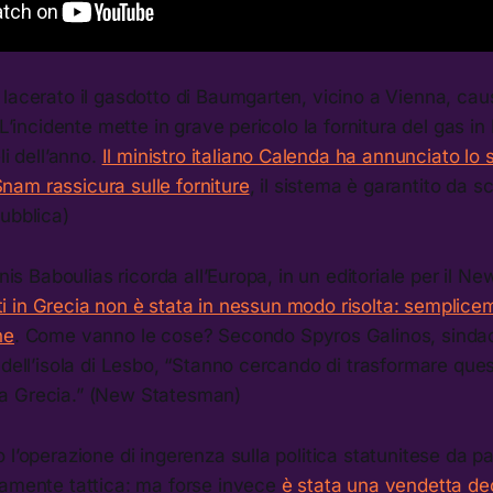
lacerato il gasdotto di Baumgarten, vicino a Vienna, cau
 L’incidente mette in grave pericolo la fornitura del gas in
li dell’anno.
Il ministro italiano Calenda ha annunciato lo s
nam rassicura sulle forniture
, il sistema è garantito da sc
ubblica)
annis Baboulias ricorda all’Europa, in un editoriale per il 
iati in Grecia non è stata in nessun modo risolta: semplice
ne
. Come vanno le cose? Secondo Spyros Galinos, sindac
 dell’isola di Lesbo, “Stanno cercando di trasformare quest
a Grecia.” (New Statesman)
 l’operazione di ingerenza sulla politica statunitese da pa
tamente tattica: ma forse invece
è stata una vendetta dec