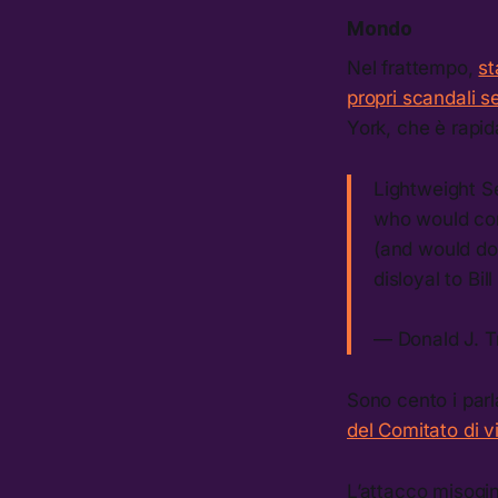
Mondo
Nel frattempo,
st
propri scandali s
York, che è rapid
Lightweight S
who would com
(and would do 
disloyal to Bi
— Donald J. 
Sono cento i parl
del Comitato di v
L’attacco misogin