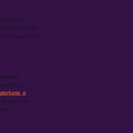
l 74% degli
ucasiche. Jones
e l’ha supportato
icamente
a e chi no,
ioritarie, e
e le prossime
e di