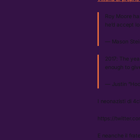
Roy Moore has
he’d accept l
— Mason Stei
2017: The yea
enough to give
— Justin “Ho
I neonazisti di 
https://twitter
E neanche il frat