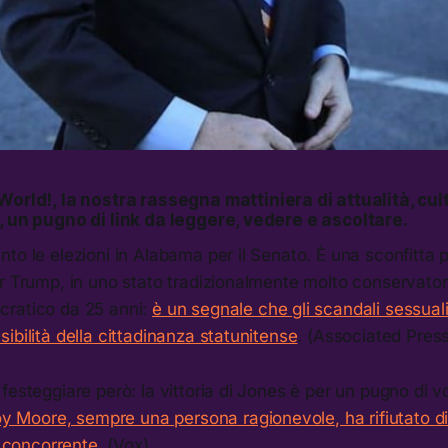
 World!,
la nostra rassegna mattiniera di attualità, cult
, un pugno di link da leggere, vedere e ascoltare.
to le elezioni in Alabama per il Senato. È una sconfitta 
er Trump, in uno stato tradizionalmente molto conservato
ratico da 25 anni:
è un segnale che gli scandali sessua
ibilità della cittadinanza statunitense
. (Associated Pres
festeggiare però: la vittoria di Jones è per un pugno di vo
y Moore, sempre una persona ragionevole, ha rifiutato di
o concorrente
. (Vox)