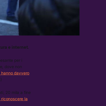
ura e internet.
pesante per i
re, dove non
li hanno davvero
s)
ti, 20 mila a fine
 riconoscere la