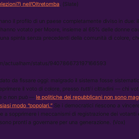
elezioni?) nell’Oltretomba
. (Slate)
egnano il profilo di un paese completamente diviso in due: i
 hanno votato per Moore, insieme al 65% delle donne ca
 una spinta senza precedenti della comunità di colore, ch
.com/actualham/status/940786673197166593
 dato da fissare oggi: malgrado il sistema fosse sistemat
eprimere il voto di colore, presso
tutti
i cittadini — chi vot
ce o non può —
le politiche dei repubblicani non sono magg
iasi modo “popolari.”
Se i democratici riescono a vincer
 e a sopprimere i meccanismi di registrazione dei votanti 
sono pronti a governare per una generazione. (Vox)