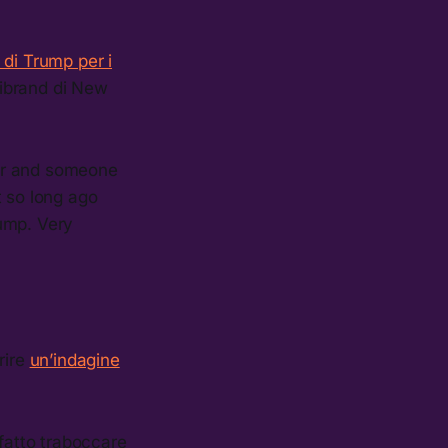
 di Trump per i
librand di New
mer and someone
 so long ago
rump. Very
rire
un’indagine
 fatto traboccare