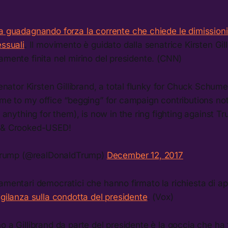
a guadagnando forza la corrente che chiede le dimissioni
essuali
. Il movimento è guidato dalla senatrice Kirsten Gil
amente finita nel mirino del presidente. (CNN)
enator Kirsten Gillibrand, a total flunky for Chuck Schu
e to my office “begging” for campaign contributions not
anything for them), is now in the ring fighting against T
ll & Crooked-USED!
Trump (@realDonaldTrump)
December 12, 2017
amentari democratici che hanno firmato la richiesta di ap
igilanza sulla condotta del presidente
. (Vox)
o a Gillibrand da parte del presidente è la goccia che ha