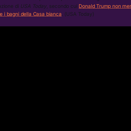
dazione di
USA Today
, secondo cui
Donald Trump non mer
e i bagni della Casa bianca
. (USA Today)