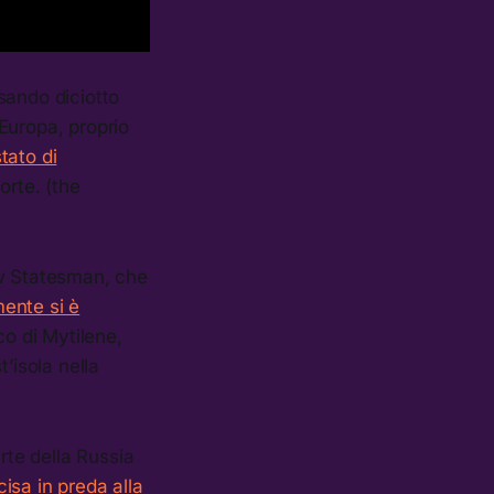
sando diciotto
 Europa, proprio
tato di
orte. (the
New Statesman, che
mente si è
o di Mytilene,
’isola nella
rte della Russia
isa in preda alla