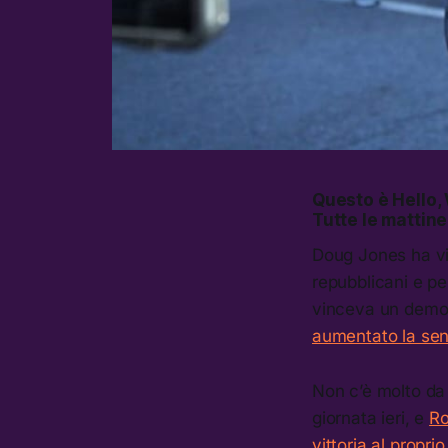
Questo è
Hello,
Tutte le mattine
Doug Jones ha vin
repubblicani e p
vinceva un democ
aumentato la sens
Non c’è molto da 
giornata ieri, e
Ro
vittoria al propri