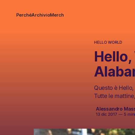
Perché
Archivio
Merch
HELLO WORLD
Hello
Alab
Questo è Hello, 
Tutte le mattine
Alessandro Mas
13 dic 2017
—
5 minu