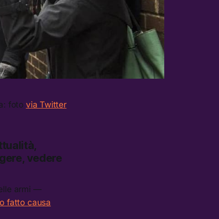
a: foto
via Twitter
tualità,
ggere, vedere
elle armi —
to fatto causa