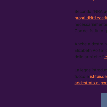
Secondo l’NRA ave
propri diritti costi
necessariamente il
Cox dell’istituto
Anche a destra n
Elizabeth Porter c
delle armi che “
l
La legge introduc
fuoco e
istituis
addestrato di por