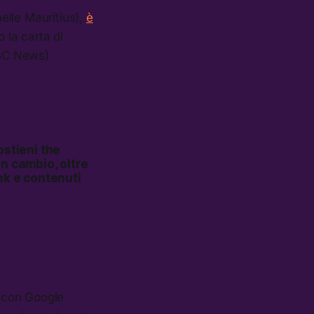
elle Mauritius),
è
 la carta di
BBC News)
ostieni the
In cambio, oltre
nk e contenuti
i con Google