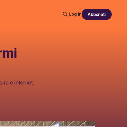
Log in
Abbonati
rmi
ura e internet.