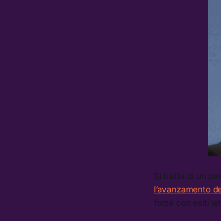
Si tratta di un p
l’avanzamento dei 
forza con esiti le