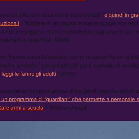
re diciotto anni equivale a essere adulti “
e quindi in gra
tuzionali
.” “Mettere in sicurezza le nostre scuole non esc
 non proteggere i diritti costituzionali degli americani.” 
 governativo della NRA. (CNN)
on l’hanno presa benissimo, con la rappresentante di sta
he ha avvisato i giovani attivisti per il controllo di vendi
e leggi le fanno gli adulti
.” (CNN)
e anche un tempo di attesa di tre giorni dopo l’acquisto 
ce un programma di “guardiani” che permette a personale 
tare armi a scuola
? (Mother Jones)