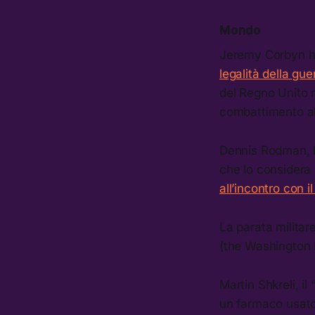
Mondo
Jeremy Corbyn 
legalità della gu
del Regno Unito ne
combattimento al
Dennis Rodman, l’
che lo considera
all’incontro con i
La parata militar
(the Washington 
Martin Shkreli, i
un farmaco usato