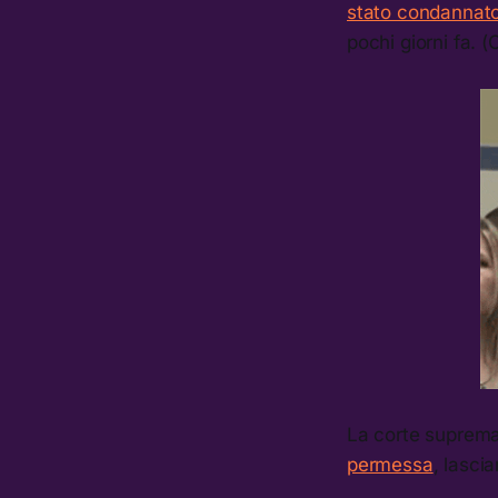
stato condannato
pochi giorni fa. 
La corte suprema
permessa
, lasci