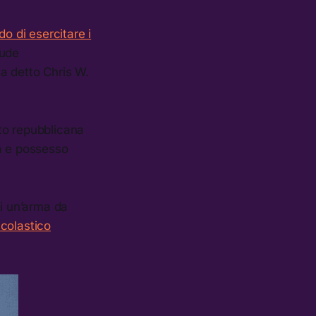
do di esercitare i
lude
ha detto Chris W.
to repubblicana
ta e possesso
di un’arma da
scolastico