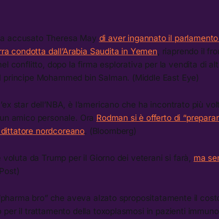
ha accusato Theresa May
di aver ingannato il parlamento
erra condotta dall’Arabia Saudita in Yemen
, riaprendo il fr
l conflitto, dopo la firma esplorativa per la vendita di alt
 principe Mohammed bin Salman. (Middle East Eye)
ex star dell’NBA, è l’americano che ha incontrato più vo
 un amico personale. Ora
Rodman si è offerto di “prepara
l dittatore nordcoreano
. (Bloomberg)
e voluta da Trump per il Giorno dei veterani si farà,
ma sen
Post)
l “pharma bro” che aveva alzato spropositatamente il cost
 per il trattamento della toxoplasmosi in pazienti imm