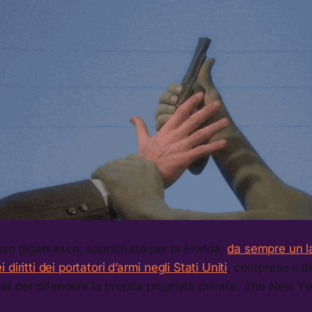
asso gigantesco, soprattutto per la Florida,
da sempre un l
diritti dei portatori d’armi negli Stati Uniti
, compreso il dir
tali per difendere la propria proprietà privata. (the New Y