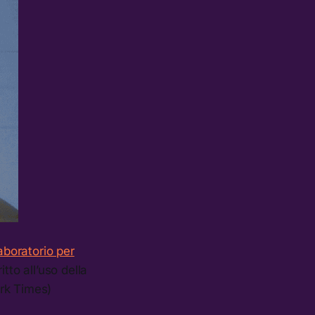
aboratorio per
itto all’uso della
ork Times)