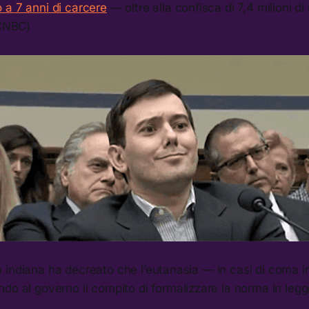
 a 7 anni di carcere
— oltre alla confisca di 7,4 milioni di 
(CNBC)
 indiana ha decreato che l’eutanasia — in casi di coma i
ando al governo il compito di formalizzare la norma in legg