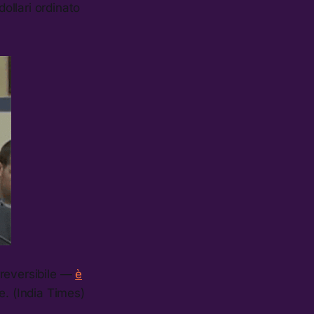
dollari ordinato
rreversibile —
è
e. (India Times)