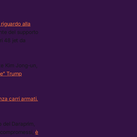
 riguardo alla
onte del supporto
ri 48 jet da
lte Kim Jong-un,
re” Trump
za carri armati.
o del Daraprim,
unocompromessi,
è