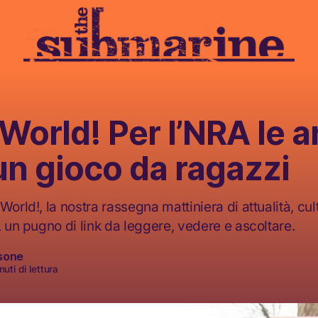
 World! Per l’NRA le a
n gioco da ragazzi
World!, la nostra rassegna mattiniera di attualità, cult
, un pugno di link da leggere, vedere e ascoltare.
sone
uti di lettura