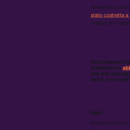
Ameenah Gurib-Fa
stato costretta a
credito di un’org
Vuoi ricevere
He
Submarine e
abb
alla tua rassegn
extra, e la nost
Italia
Prendi un finto n