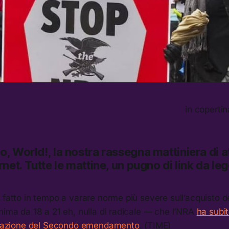
in copertin
lo, World!,
la nostra rassegna mattiniera di at
rnet.
Tutte le mattine, un pugno di link da le
 fatto in tempo a varare norme più severe sull’acquisto d
nima da 18 a 21 eh, nulla di radicale — che l’NRA
ha subi
iolazione del Secondo emendamento
. (TIME)