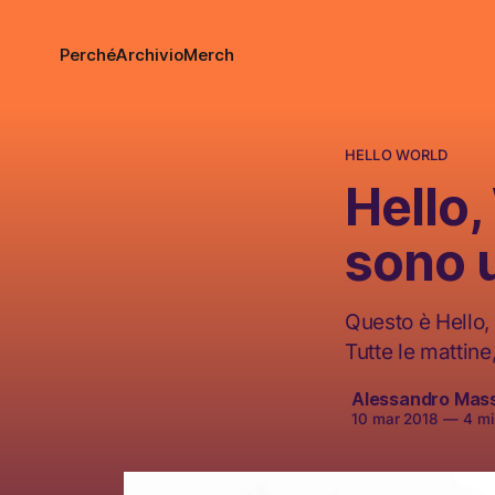
Perché
Archivio
Merch
HELLO WORLD
Hello,
sono u
Questo è Hello, 
Tutte le mattine
Alessandro Mas
10 mar 2018
—
4 min