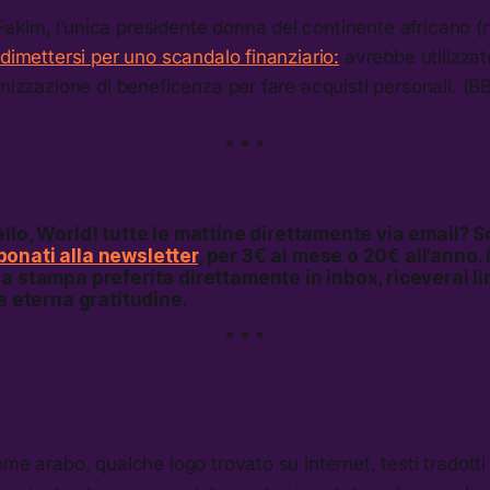
kim, l’unica presidente donna del continente africano (n
 dimettersi per uno scandalo finanziario:
avrebbe utilizzato
anizzazione di beneficenza per fare acquisti personali. (
* * *
llo, World!
tutte le mattine direttamente via email? S
onati alla newsletter
, per 3€ al mese o 20€ all’anno. 
a stampa preferita direttamente in inbox, riceverai li
ra eterna gratitudine.
* * *
ome arabo, qualche logo trovato su internet, testi tradott