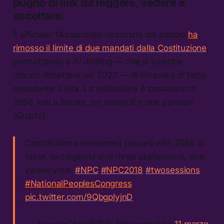
pugno di link da leggere, vedere e
ascoltare.
È ufficiale: l’Assemblea nazionale del popolo
ha
rimosso il limite di due mandati dalla Costituzione
,
permettendo a Xi Jinping — che si sarebbe
dovuto dimettere nel 2023 — di rimanere di fatto
presidente a vita. La risoluzione è passata con
2958 voti a favore, tre astenuti e due contrari.
(Quartz)
Constitution amendment passed with 2958 in
favor, two against and three abstentions, one
invalid vote.
#NPC
#NPC2018
#twosessions
#NationalPeoplesCongress
pic.twitter.com/9QbgplyjnD
— Joanna Chiu 趙淇欣 (@joannachiu)
11 marzo