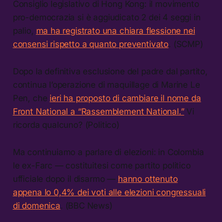
Consiglio legislativo di Hong Kong: il movimento
pro-democrazia si è aggiudicato 2 dei 4 seggi in
palio,
ma ha registrato una chiara flessione nei
consensi rispetto a quanto preventivato
. (SCMP)
Dopo la definitiva esclusione del padre dal partito,
continua l’operazione di maquillage di Marine Le
Pen, che
ieri ha proposto di cambiare il nome da
Front National a “Rassemblement National.”
Vi
ricorda qualcuno? (Politico)
Ma continuiamo a parlare di elezioni: in Colombia
le ex-Farc — costituitesi come partito politico
ufficiale dopo il disarmo —
hanno ottenuto
appena lo 0,4% dei voti alle elezioni congressuali
di domenica
. (BBC News)