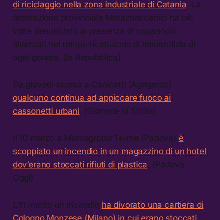
di riciclaggio nella zona industriale di Catania
. La
federazione provinciale Metalmeccanici ha più
volte denunciato la presenza di capannoni
diventati nel tempo ricettacolo di immondizia di
ogni genere. (la Repubblica)
Da giovedì scorso a Canicattì (Agrigento)
qualcuno continua ad appiccare fuoco ai
cassonetti urbani
. (Giornale di Sicilia)
Il 10 marzo a Montegrotto Terme (Padova)
è
scoppiato un incendio in un magazzino di un hotel
dov’erano stoccati rifiuti di plastica
. (Padova
Oggi)
L’11 marzo un incendio
ha divorato una cartiera di
Cologno Monzese (Milano) in cui erano stoccati