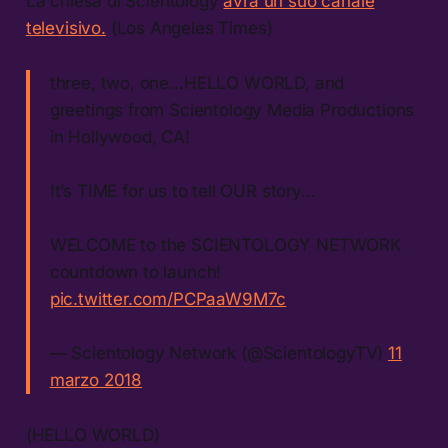
La chiesa di Scientology
avrà un suo canale
televisivo.
(Los Angeles Times)
three, two, one…HELLO WORLD, and
greetings from Scientology Media Productions
in Hollywood, CA!
It’s TIME for us to tell OUR story…
WELCOME to the SCIENTOLOGY NETWORK
countdown to launch!
pic.twitter.com/PCPaaW9M7c
— Scientology Network (@ScientologyTV)
11
marzo 2018
(HELLO WORLD)