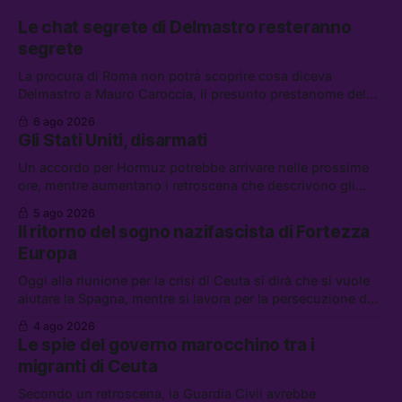
Le chat segrete di Delmastro resteranno
segrete
La procura di Roma non potrà scoprire cosa diceva
Delmastro a Mauro Caroccia, il presunto prestanome del
clan Senese. Tra le altre notizie: le IDF hanno ripreso gli
6 ago 2026
attacchi in Libano, il governo chiederà 36 miliardi di
Gli Stati Uniti, disarmati
flessibilità in armi e energia, e Grokipedia è già stata
abbandonata
Un accordo per Hormuz potrebbe arrivare nelle prossime
ore, mentre aumentano i retroscena che descrivono gli
Stati Uniti come disarmati. Tra le altre notizie: le storie di
5 ago 2026
chi aspetta i dispersi di Ceuta, il boom dei carburanti
Il ritorno del sogno nazifascista di Fortezza
diluiti, e quanti attivisti anti data center sono stati arrestati
Europa
Oggi alla riunione per la crisi di Ceuta si dirà che si vuole
aiutare la Spagna, mentre si lavora per la persecuzione dei
migranti. Tra le altre notizie: l’esplosione di aborti
4 ago 2026
spontanei a Gaza, un giovane di 19 anni è morto sotto il
Le spie del governo marocchino tra i
sole per raccogliere pomodori, e cosa dice l’AI Act europeo
migranti di Ceuta
Secondo un retroscena, la Guardia Civil avrebbe