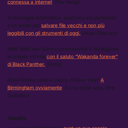
connessa a internet
. (the Verge)
Archeologia informatica: qualcuno sta pensando
a un modo per
salvare file vecchi e non più
leggibili con gli strumenti di oggi.
(Atlas Obscura)
Molti atleti neri stanno cominciando a festeggiare
le proprie vittorie
con il saluto “Wakanda forever”
di Black Panther.
(Slate)
Dove finisce tutta la cacca di New York?
A
Birmingham ovviamente
. È una storia vera. (the
Guardian)
Occulto