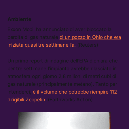
Ambiente
Exxon Mobil ha annunciato di aver bloccato la
perdita di gas naturale
di un pozzo in Ohio che era
iniziata quasi tre settimane fa.
(Reuters)
Un primo report di indagine dell’EPA dichiara che
per tre settimane l’impianto avrebbe rilasciato in
atmosfera ogni giorno 2,8 milioni di metri cubi di
gas naturale (principalmente metano). Tanto per
intenderci,
è il volume che potrebbe riempire 112
dirigibili Zeppelin
. (Earthworks Action)