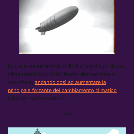
In quelle tre settimane, milioni di metri cubi di gas
climalteranti sono stati liberati direttamente in
atmosfera,
andando così ad aumentare la
principale forzante del cambiamento climatico
.
(Climalteranti – archivio)
***