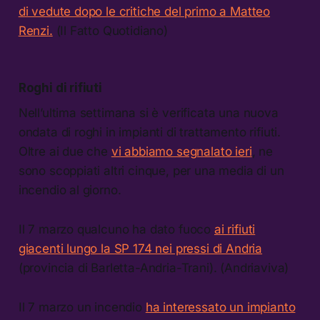
di vedute dopo le critiche del primo a Matteo
Renzi.
(Il Fatto Quotidiano)
Roghi di rifiuti
Nell’ultima settimana si è verificata una nuova
ondata di roghi in impianti di trattamento rifiuti.
Oltre ai due che
vi abbiamo segnalato ieri
, ne
sono scoppiati altri cinque, per una media di un
incendio al giorno.
Il 7 marzo qualcuno ha dato fuoco
ai rifiuti
giacenti lungo la SP 174 nei pressi di Andria
(provincia di Barletta-Andria-Trani). (Andriaviva)
Il 7 marzo un incendio
ha interessato un impianto