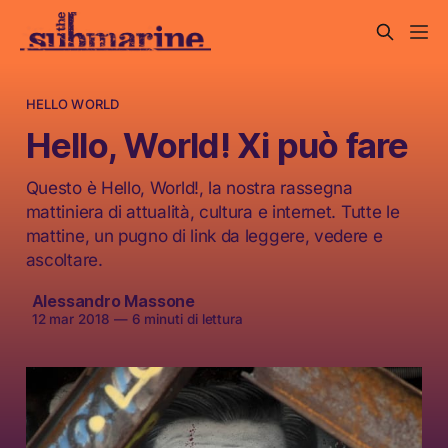
HELLO WORLD
Hello, World! Xi può fare
Questo è Hello, World!, la nostra rassegna
mattiniera di attualità, cultura e internet. Tutte le
mattine, un pugno di link da leggere, vedere e
ascoltare.
Alessandro Massone
12 mar 2018
—
6 minuti di lettura