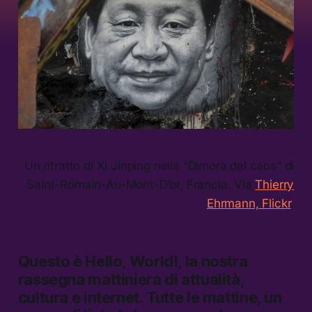
Un ritratto di Xi Jinping nella “Dimora del caos” di
Saint-Romain-Au-Mont-D’or, Francia. Via
Thierry
Ehrmann, Flickr
.
Questo è
Hello, World!,
la nostra
rassegna mattiniera di attualità,
cultura e internet.
Tutte le mattine, un