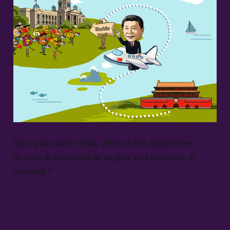
Se ti piacciono Hello, World e the Submarine,
ricorda di recensire la pagina su Facebook. A
domani! ?