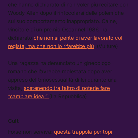
che hanno dichiarato di non voler più recitare con
Woody Allen dopo il rinfocolarsi delle polemiche
sul suo comportamento inappropriato. Caine,
vincitore di un premio Oscar nel 1986, ha
dichiarato
che non si pente di aver lavorato col
regista, ma che non lo rifarebbe più
. (Vulture)
Una ragazza ha denunciato un ginecologo
romano che l’avrebbe molestata dopo aver
appreso dell’omosessualità di lei durante una
visita,
sostenendo tra l’altro di poterle fare
“cambiare idea.”
(La Repubblica)
Cult
Forse non serviva:
questa trappola per topi