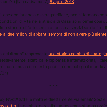
maan?? (@ahmadsaman7)
6 aprile 2018
i, che continuano a essere pacifiche, non si fermano non
condizioni di vita nella striscia di Gaza sono ormai così d
imo storico, di fatto senza accesso a servizi sanitari, e 
e ai due milioni di abitanti sembra di non avere più nient
a del ritorno” rappresenta
uno storico cambio di strategia
ressivamente isolati dalle diplomazie internazionali, i pa
on una formula di protesta pacifica che obbliga il mondo a 
5/04)
* * *
lo, World!
tutte le mattine direttamente via email? Sosti
ewsletter
. In cambio, oltre alla tua rassegna stampa prefe