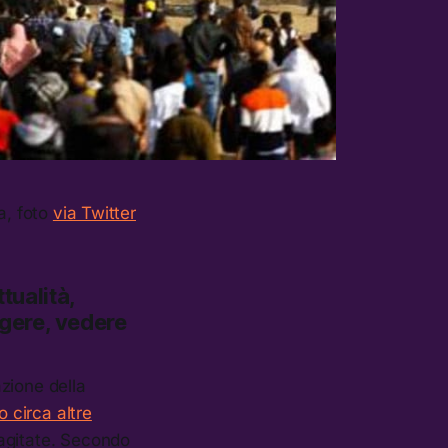
a, foto
via Twitter
tualità,
ggere, vedere
zione della
o circa altre
agitate. Secondo