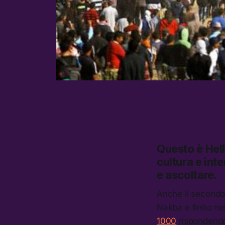
Questo è
Hel
cultura e inte
e ascoltare.
Anche il secondo 
Nakba è finito n
1000
rispondendo