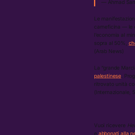
— Ahmad Sa
Le manifestazion
carneficina — le 
l’economia al min
sopra al 50%,
ch
(Arab News)
La “grande Marci
palestinese
. Prog
ritrovato unità c
(Internazionale, 
Vuoi ricevere
Hel
e
abbonati alla n