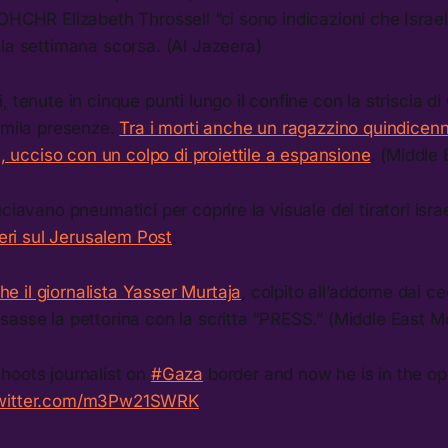
OHCHR Elizabeth Throssell “ci sono indicazioni che Israe
la settimana scorsa. (Al Jazeera)
, tenute in cinque punti lungo il confine con la striscia d
 mila presenze.
Tra i morti anche un ragazzino quindicen
cciso con un colpo di proiettile a espansione
. (Middle 
ciavano pneumatici per coprire la visuale dei tiratori isra
ieri sul Jerusalem Post
.
he il giornalista Yasser Murtaja
, colpito all’addome dai ce
asse la pettorina con la scritta “PRESS.” (Middle East M
 shoots journalist on
#Gaza
border and now he is in the op
twitter.com/m3Pw21SWRK