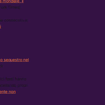
 mondiale, il
 York Times)
na consecutiva:
i
.
to sequestro nel
o)
ici fonti hanno
cellando propri
ente non