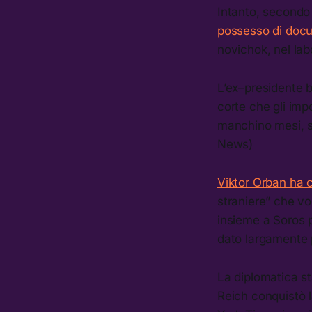
Intanto, secondo 
possesso di docu
novichok, nel lab
L’ex–presidente b
corte che gli im
manchino mesi, se
News)
Viktor Orban ha c
straniere” che vo
insieme a Soros pu
dato largamente p
La diplomatica st
Reich conquistò 