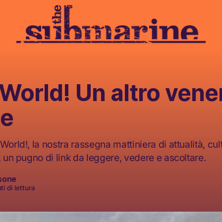
 World! Un altro vener
e
World!, la nostra rassegna mattiniera di attualità, cult
, un pugno di link da leggere, vedere e ascoltare.
sone
i di lettura