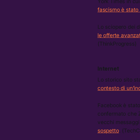
York Times in cu
fascismo è stato 
Lo sciopero dei 
le offerte avanza
(ThinkProgress)
Internet
Lo storico sito s
contesto di un’in
Facebook è stato 
confermato che Zu
vecchi messaggi
sospetto
. (TechC