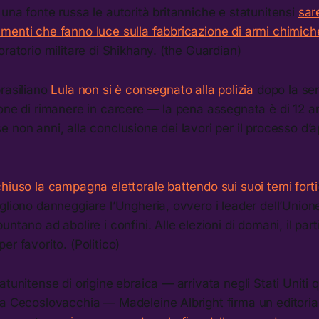
una fonte russa le autorità britanniche e statunitensi
sar
menti che fanno luce sulla fabbricazione di armi chimich
oratorio militare di Shikhany. (the Guardian)
rasiliano
Lula non si è consegnato alla polizia
dopo la sen
pone di rimanere in carcere — la pena assegnata è di 12 
 non anni, alla conclusione dei lavori per il processo d’a
hiuso la campagna elettorale battendo sui suoi temi forti
gliono danneggiare l’Ungheria, ovvero i leader dell’Unio
ntano ad abolire i confini. Alle elezioni di domani, il part
er favorito. (Politico)
atunitense di origine ebraica — arrivata negli Stati Uniti 
la Cecoslovacchia — Madeleine Albright firma un editoria