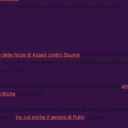
i link e contenuti extra, e la nostra eterna gratitudine.
* * *
lto delle forze di Assad contro Douma
, l’ultima roccaforte de
Secondo l’Osservatorio Siriano per i Diritti Umani, il bilan
 alto. (DW)
nto delle condizioni di salute della figlia Yulia Skripal,
an
critiche
. (Sky News)
ussia e Occidente crescono, mentre gli Stati Uniti prepar
igarchi,
tra cui anche il genero di Putin
. (Quartz)