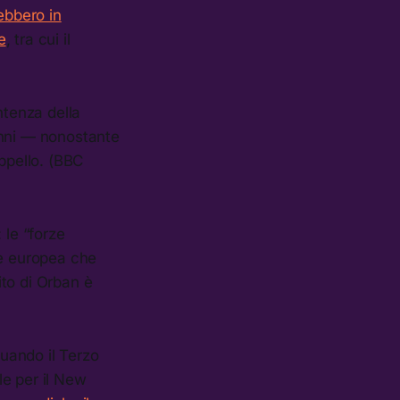
ebbero in
e
, tra cui il
tenza della
anni — nonostante
ppello. (BBC
: le “forze
ne europea che
ito di Orban è
quando il Terzo
le per il New