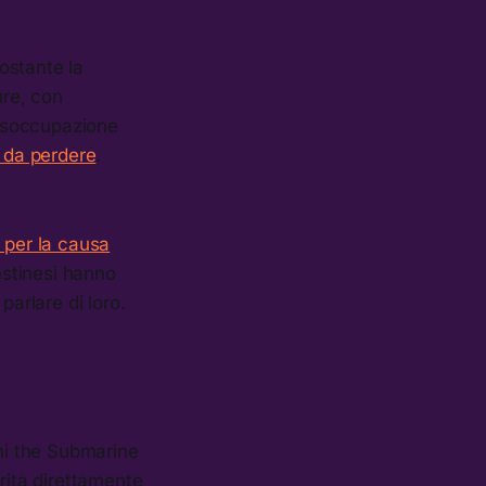
ostante la
ure, con
disoccupazione
e da perdere
.
 per la causa
lestinesi hanno
parlare di loro.
eni the Submarine
rita direttamente