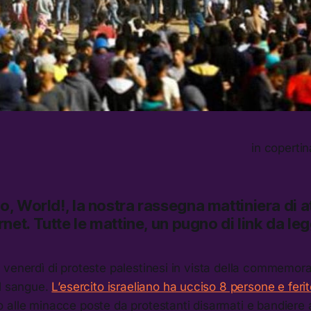
in copertin
lo, World!,
la nostra rassegna mattiniera di at
rnet.
Tutte le mattine, un pugno di link da le
venerdì di proteste palestinesi in vista della commemora
el sangue.
L’esercito israeliano ha ucciso 8 persone e ferit
 alle minacce poste da protestanti disarmati e bandiere 