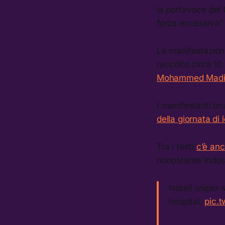
la portavoce del 
forza eccessiva” 
Le manifestazioni
raccolto circa 10
Mohammed Madi, u
I manifestanti bru
della giornata di 
Tra i feriti
c’è anc
nonostante indoss
Israeli sniper
hospital.
pic.