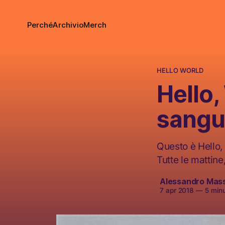
Perché
Archivio
Merch
HELLO WORLD
Hello,
sangu
Questo è Hello, 
Tutte le mattine
Alessandro Mas
7 apr 2018
—
5 minut