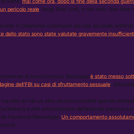
i avverte:
mai come ora, dopo la fine della seconda guerra
un pericolo reale
. Negli Stati Uniti, e non solo. (the New
docenti in Oklahoma continuerà per una seconda settima
te dallo stato sono state valutate gravemente insufficient
tatunitense di inserzionistica Backpage
è stato messo sot
dagine dell’FBI su casi di sfruttamento sessuale
. (Gizmod
travolto ieri da un altro piccolo scandalo quando moltepl
ckerberg e altri amministratori dell’azienda stavano can
 da Facebook Messenger.
Un comportamento assolutam
runch)