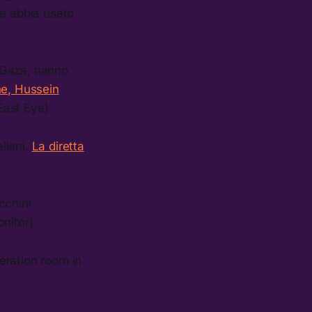
le abbia usato
i Gaza, hanno
ne, Hussein
East Eye)
eliani.
La diretta
cchini
onitor)
eration room in