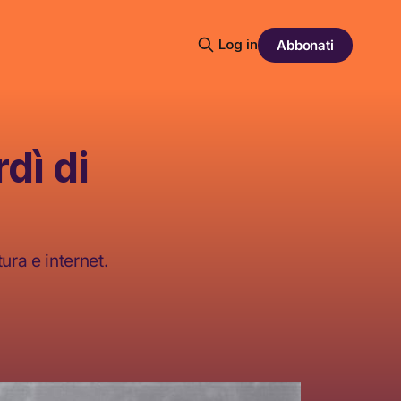
Log in
Abbonati
dì di
ura e internet.