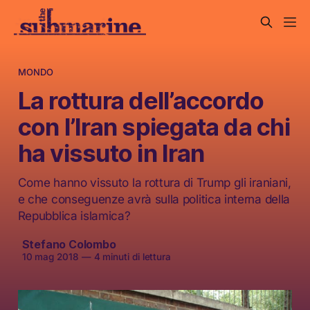
MONDO
La rottura dell’accordo
con l’Iran spiegata da chi
ha vissuto in Iran
Come hanno vissuto la rottura di Trump gli iraniani,
e che conseguenze avrà sulla politica interna della
Repubblica islamica?
Stefano Colombo
10 mag 2018
—
4 minuti di lettura