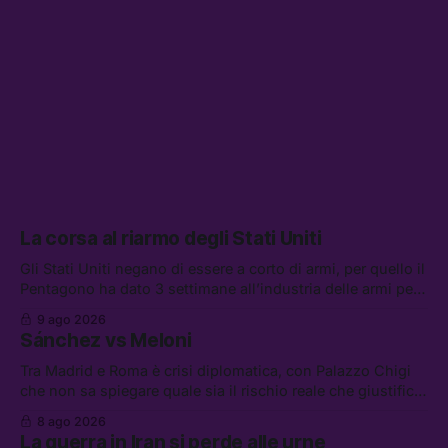
La corsa al riarmo degli Stati Uniti
Gli Stati Uniti negano di essere a corto di armi, per quello il
Pentagono ha dato 3 settimane all’industria delle armi per
presentare piani di riarmo. Tra le altre notizie: il PAM
9 ago 2026
continuerà ad usare i servizi di Palantir, la protesta contro
Sánchez vs Meloni
La Russa, e la centrale elettrica di Amazon in Texas
Tra Madrid e Roma è crisi diplomatica, con Palazzo Chigi
che non sa spiegare quale sia il rischio reale che giustifica
la sospensione di Schengen. Tra le altre notizie: l’accordo
8 ago 2026
di difesa tra Arabia Saudita, Pakistan e Turchia, la crisi del
La guerra in Iran si perde alle urne