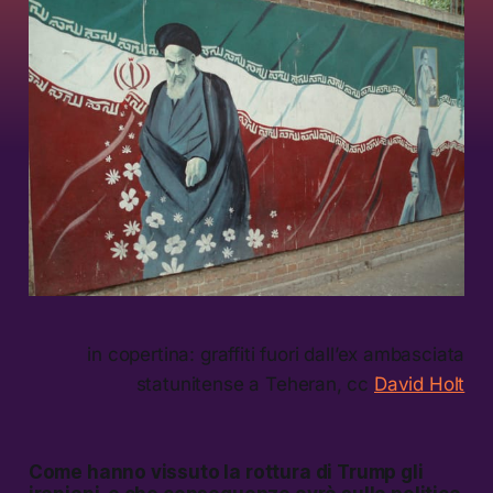
in copertina: graffiti fuori dall’ex ambasciata
statunitense a Teheran, cc
David Holt
Come hanno vissuto la rottura di Trump gli