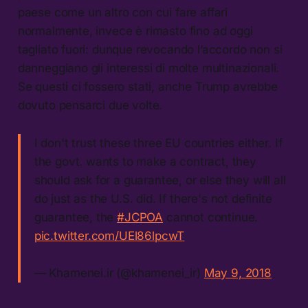
paese come un altro con cui fare affari
normalmente, invece è rimasto fino ad oggi
tagliato fuori: dunque revocando l’accordo non si
danneggiano gli interessi di molte multinazionali.
Se questi ci fossero stati, anche Trump avrebbe
dovuto pensarci due volte.
I don't trust these three EU countries either. If
the govt. wants to make a contract, they
should ask for a guarantee, or else they will all
do just as the U.S. did. If there's not definite
guarantee, the
#JCPOA
cannot continue.
pic.twitter.com/UEl86lpcwT
— Khamenei.ir (@khamenei_ir)
May 9, 2018