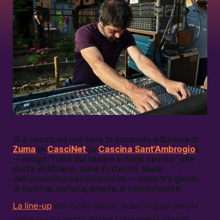
Si è conclusa ieri sera la seconda edizione di
Zuma
in
CasciNet
(o
Cascina Sant’Ambrogio
)
— luogo “fuori dal tempo e dallo spazio” alle
porte di Milano, zona Forlanini, sede
dell’omonima associazione — dopo tre giorni
di musica, cultura, amore, e condivisione.
La line-up
era molto densa, quasi troppo per chi
come noi ha bazzicato tra i due palchi allestiti