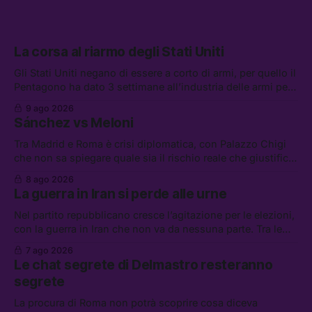
La corsa al riarmo degli Stati Uniti
Gli Stati Uniti negano di essere a corto di armi, per quello il
Pentagono ha dato 3 settimane all’industria delle armi per
presentare piani di riarmo. Tra le altre notizie: il PAM
9 ago 2026
continuerà ad usare i servizi di Palantir, la protesta contro
Sánchez vs Meloni
La Russa, e la centrale elettrica di Amazon in Texas
Tra Madrid e Roma è crisi diplomatica, con Palazzo Chigi
che non sa spiegare quale sia il rischio reale che giustifica
la sospensione di Schengen. Tra le altre notizie: l’accordo
8 ago 2026
di difesa tra Arabia Saudita, Pakistan e Turchia, la crisi del
La guerra in Iran si perde alle urne
carburante irregolare, e un altro caso di IA ribelle
Nel partito repubblicano cresce l’agitazione per le elezioni,
con la guerra in Iran che non va da nessuna parte. Tra le
altre notizie: due alti dirigenti del Mossad hanno perso il
7 ago 2026
lavoro, Schlein prova a mettere in sicurezza la coalizione, e
Le chat segrete di Delmastro resteranno
che cos’è lo “Spiralismo,” la religione degli agenti IA
segrete
La procura di Roma non potrà scoprire cosa diceva