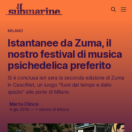
MILANO
Istantanee da Zuma, il
nostro festival di musica
psichedelica preferito
Si è conclusa ieri sera la seconda edizione di Zuma
in CasciNet, un luogo “fuori dal tempo e dallo
spazio” alle porte di Milano
Marta Clinco
4 giu 2018
—
1 minuto di lettura