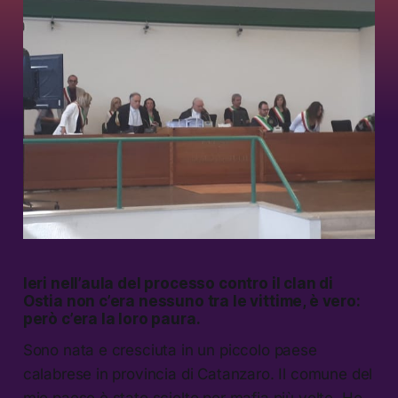
Ieri nell’aula del processo contro il clan di
Ostia non c’era nessuno tra le vittime, è vero:
però c’era la loro paura.
Sono nata e cresciuta in un piccolo paese
calabrese in provincia di Catanzaro. Il comune del
mio paese è stato sciolto per mafia più volte. Ho