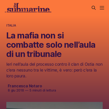
ITALIA
La mafia non si
combatte solo nell’aula
di un tribunale
Ieri nell’aula del processo contro il clan di Ostia non
c’era nessuno tra le vittime, è vero: però c’era la
loro paura.
Francesca Notaro
8 giu 2018
—
5 minuti di lettura