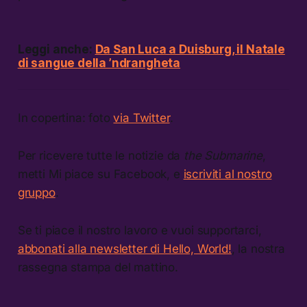
Leggi anche:
Da San Luca a Duisburg, il Natale
di sangue della ’ndrangheta
In copertina: foto
via Twitter
.
Per ricevere tutte le notizie da
the Submarine
,
metti Mi piace su Facebook, e
iscriviti al nostro
gruppo
.
Se ti piace il nostro lavoro e vuoi supportarci,
abbonati alla newsletter di Hello, World!
, la nostra
rassegna stampa del mattino.