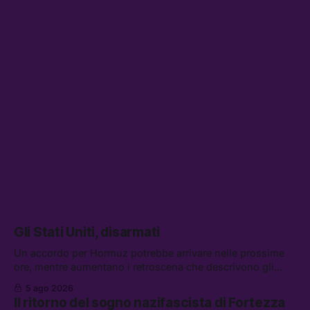
Gli Stati Uniti, disarmati
Un accordo per Hormuz potrebbe arrivare nelle prossime
ore, mentre aumentano i retroscena che descrivono gli
Stati Uniti come disarmati. Tra le altre notizie: le storie di
5 ago 2026
chi aspetta i dispersi di Ceuta, il boom dei carburanti
Il ritorno del sogno nazifascista di Fortezza
diluiti, e quanti attivisti anti data center sono stati arrestati