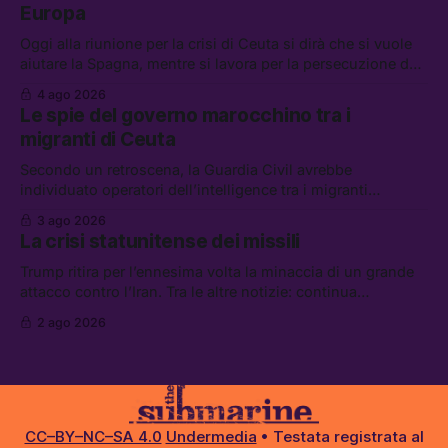
Europa
Oggi alla riunione per la crisi di Ceuta si dirà che si vuole
aiutare la Spagna, mentre si lavora per la persecuzione dei
migranti. Tra le altre notizie: l’esplosione di aborti
4 ago 2026
spontanei a Gaza, un giovane di 19 anni è morto sotto il
Le spie del governo marocchino tra i
sole per raccogliere pomodori, e cosa dice l’AI Act europeo
migranti di Ceuta
Secondo un retroscena, la Guardia Civil avrebbe
individuato operatori dell’intelligence tra i migranti
coinvolti nell’incidente di Ceuta. Tra le altre notizie: le IDF
3 ago 2026
hanno ucciso 19 persone a Gaza; le tensioni nel campo
La crisi statunitense dei missili
largo sugli armamenti per l’Ucraina; e quanto costa una
Xbox adesso?
Trump ritira per l’ennesima volta la minaccia di un grande
attacco contro l’Iran. Tra le altre notizie: continua
l’aggressione della Spagna da parte degli stati europei, il
2 ago 2026
piano della maggioranza per blindare le chat di Delmastro,
e quando costa leggere per primi i tweet di Trump
CC–BY–NC–SA 4.0
Undermedia
• Testata registrata al