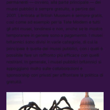
permanenti — ovvero, alla parte principale — dei
musei pubblici è sempre gratuito, a partire dal
2001. L’entrata al British Museum è sempre gratis,
così come ad esempio per la Tate Modern e tutti
gli altri musei, londinesi e non, anche se le mostre
temporanee in genere sono a pagamento. I musei
britannici sono divisi in varie categorie, di cui la
principale è quella dei musei pubblici, con i quali è
possibile fare un raffronto più efficace con quelli
nostrani. In generale, i musei pubblici britannici si
appoggiano molto sulle collaborazioni e
sponsorship con privati per affrontare la politica di
gratuità.