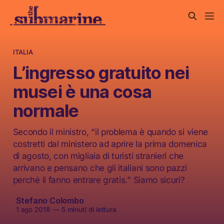
ITALIA
L’ingresso gratuito nei
musei è una cosa
normale
Secondo il ministro, “il problema è quando si viene
costretti dal ministero ad aprire la prima domenica
di agosto, con migliaia di turisti stranieri che
arrivano e pensano che gli italiani sono pazzi
perché li fanno entrare gratis.” Siamo sicuri?
Stefano Colombo
1 ago 2018
—
5 minuti di lettura