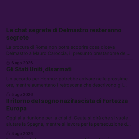
Le chat segrete di Delmastro resteranno
segrete
La procura di Roma non potrà scoprire cosa diceva
Delmastro a Mauro Caroccia, il presunto prestanome del
clan Senese. Tra le altre notizie: le IDF hanno ripreso gli
6 ago 2026
attacchi in Libano, il governo chiederà 36 miliardi di
Gli Stati Uniti, disarmati
flessibilità in armi e energia, e Grokipedia è già stata
abbandonata
Un accordo per Hormuz potrebbe arrivare nelle prossime
ore, mentre aumentano i retroscena che descrivono gli
Stati Uniti come disarmati. Tra le altre notizie: le storie di
5 ago 2026
chi aspetta i dispersi di Ceuta, il boom dei carburanti
Il ritorno del sogno nazifascista di Fortezza
diluiti, e quanti attivisti anti data center sono stati arrestati
Europa
Oggi alla riunione per la crisi di Ceuta si dirà che si vuole
aiutare la Spagna, mentre si lavora per la persecuzione dei
migranti. Tra le altre notizie: l’esplosione di aborti
4 ago 2026
spontanei a Gaza, un giovane di 19 anni è morto sotto il