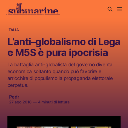
ITALIA
L’anti–globalismo di Lega
e M5S è pura ipocrisia
La battaglia anti-globalista del governo diventa
economica soltanto quando può favorire e
arricchire di populismo la propaganda elettorale
perpetua.
Pedr
27 ago 2018
—
4 minuti di lettura