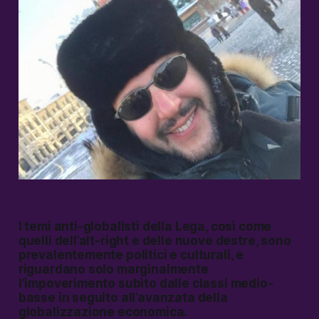
I temi anti-globalisti della Lega, così come
quelli dell’alt-right e delle nuove destre, sono
prevalentemente politici e culturali, e
riguardano solo marginalmente
l’impoverimento subìto dalle classi medio-
basse in seguito all’avanzata della
globalizzazione economica.