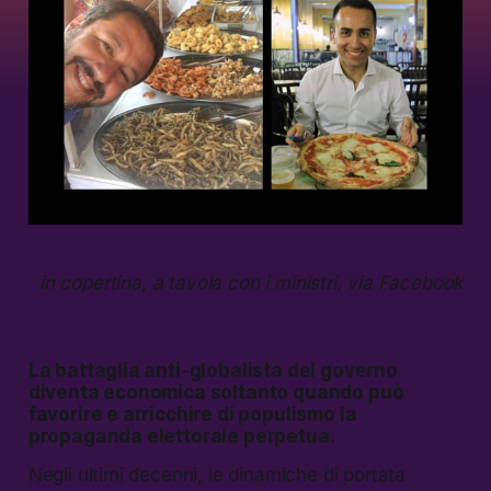
in copertina, a tavola con i ministri, via Facebook
La battaglia anti-globalista del governo
diventa economica soltanto quando può
favorire e arricchire di populismo la
propaganda elettorale perpetua.
Negli ultimi decenni, le dinamiche di portata