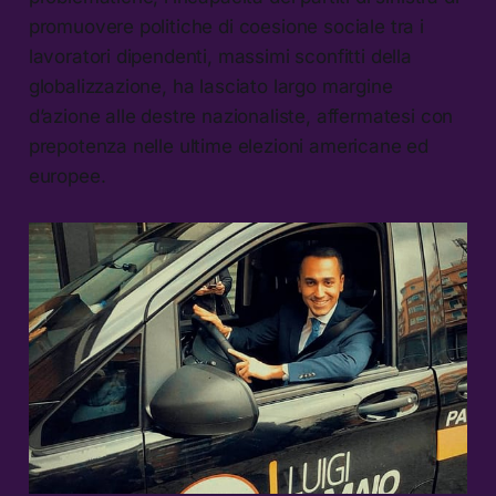
promuovere politiche di coesione sociale tra i
lavoratori dipendenti, massimi sconfitti della
globalizzazione, ha lasciato largo margine
d’azione alle destre nazionaliste, affermatesi con
prepotenza nelle ultime elezioni americane ed
europee.