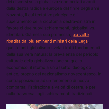
dei discorsi sulla globalizzazione portati avanti
dalla destra radicale europea dal finire degli anni
Novanta, il cui tentativo principale è il
superamento della dicotomia destra-sinistra in
favore di due nuovi schieramenti, globalisti vs.
identitari. Già nella sua premessa,
più volte
ribadita dai più eminenti ministri della Lega
,
questo anti-globalismo svela i tratti fondamentali
della sua vera natura: la prevalenza del pericolo
culturale della globalizzazione su quello
economico; il ritorno a un assetto ideologico
antico, proprio del nazionalismo novecentesco, in
contrapposizione ad un fenomeno di nuova
comparsa; l’ispirazione a valori di destra, e per
nulla trasversali agli schieramenti tradizionali.