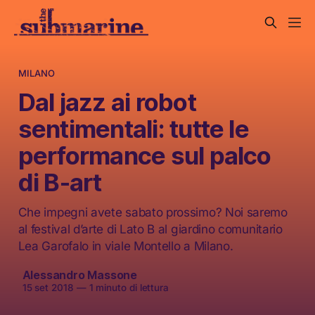
MILANO
Dal jazz ai robot
sentimentali: tutte le
performance sul palco
di B-art
Che impegni avete sabato prossimo? Noi saremo
al festival d’arte di Lato B al giardino comunitario
Lea Garofalo in viale Montello a Milano.
Alessandro Massone
15 set 2018
—
1 minuto di lettura