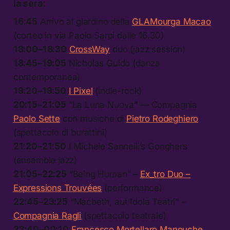
la sera:
16:45
Arrivo al giardino della
GLAMourga Macao
(corteo in via Paolo Sarpi dalle 16.30)
18:00–18:30
CrossWay
duo (jazz session)
18:45–19:05
Nicholas Guido (danza
contemporanea)
19:20–19:50
I Pixel
(indie-rock)
20:15–21:05
“La Luna Nuova” — Compagnia
Paolo Sette
con musiche di
Pietro Rodeghiero
(spettacolo di burattini)
21:20–21:50
I Michele Sannelli’s Gonghers
(ensamble jazz)
21:05–22:25
“Being Human” –
Ex_tro Duo –
Expressions Trouvées
(performance)
22:45–23:25
“Macbeth, aut Idola Teatri” –
Compagnia Ragli
(spettacolo teatrale)
23:40–00:10
Francesco Mortellaro Manouche