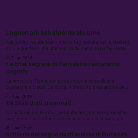
La guerra in Iran si perde alle urne
Nel partito repubblicano cresce l’agitazione per le elezioni,
con la guerra in Iran che non va da nessuna parte. Tra le
altre notizie: due alti dirigenti del Mossad hanno perso il
7 ago 2026
lavoro, Schlein prova a mettere in sicurezza la coalizione, e
Le chat segrete di Delmastro resteranno
che cos’è lo “Spiralismo,” la religione degli agenti IA
segrete
La procura di Roma non potrà scoprire cosa diceva
Delmastro a Mauro Caroccia, il presunto prestanome del
clan Senese. Tra le altre notizie: le IDF hanno ripreso gli
6 ago 2026
attacchi in Libano, il governo chiederà 36 miliardi di
Gli Stati Uniti, disarmati
flessibilità in armi e energia, e Grokipedia è già stata
abbandonata
Un accordo per Hormuz potrebbe arrivare nelle prossime
ore, mentre aumentano i retroscena che descrivono gli
Stati Uniti come disarmati. Tra le altre notizie: le storie di
5 ago 2026
chi aspetta i dispersi di Ceuta, il boom dei carburanti
Il ritorno del sogno nazifascista di Fortezza
diluiti, e quanti attivisti anti data center sono stati arrestati