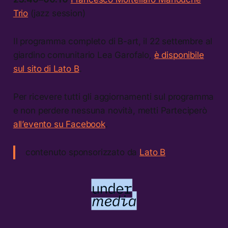
Trio
(jazz session)
Il programma completo di B-art, il 22 settembre al
giardino comunitario Lea Garofalo,
è disponibile
sul sito di Lato B
.
Per ricevere tutti gli aggiornamenti sul programma
e non perdere nessuna novità, metti Parteciperò
all’evento su Facebook
.
contenuto sponsorizzato da
Lato B