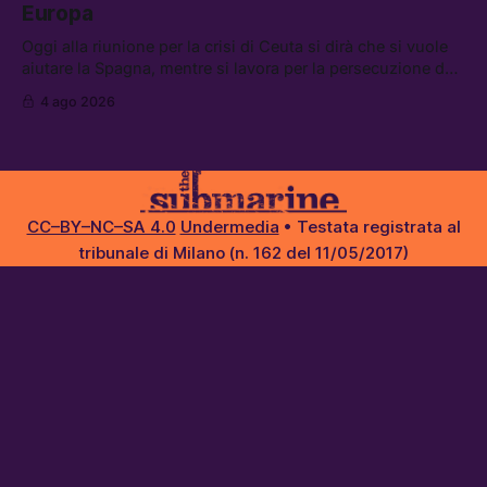
Europa
Oggi alla riunione per la crisi di Ceuta si dirà che si vuole
aiutare la Spagna, mentre si lavora per la persecuzione dei
migranti. Tra le altre notizie: l’esplosione di aborti
4 ago 2026
spontanei a Gaza, un giovane di 19 anni è morto sotto il
sole per raccogliere pomodori, e cosa dice l’AI Act europeo
CC–BY–NC–SA 4.0
Undermedia
• Testata registrata al
tribunale di Milano (n. 162 del 11/05/2017)