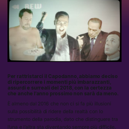
Per rattristarci il Capodanno, abbiamo deciso
di ripercorrere i momenti più imbarazzanti,
assurdi e surreali del 2018, con la certezza
che anche l’anno prossimo non sarà da meno.
È almeno dal 2016 che non ci si fa più illusioni
sulla possibilità di ridere della realtà con lo
strumento della parodia, dato che distinguere tra
l’una e l’altra sta diventando sempre più difficile.