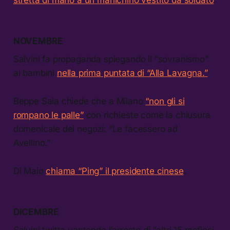
stretta di mano a un manichino vestito da soldato
.
NOVEMBRE
Salvini fa propaganda spiegando il “sovranismo”
ai bambini
nella prima puntata di “Alla Lavagna.”
Beppe Sala chiede che a Milano
“non gli si
rompano le palle”
con richieste come la chiusura
domenicale dei negozi: “Le facessero ad
Avellino.”
Di Maio
chiama “Ping” il presidente cinese
.
DICEMBRE