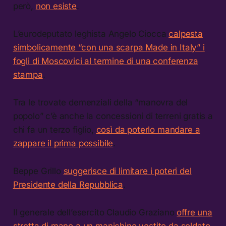
però,
non esiste
.
L’eurodeputato leghista Angelo Ciocca
calpesta
simbolicamente “con una scarpa Made in Italy” i
fogli di Moscovici al termine di una conferenza
stampa
.
Tra le trovate demenziali della “manovra del
popolo” c’è anche la concessioni di terreni gratis a
chi fa un terzo figlio,
così da poterlo mandare a
zappare il prima possibile
.
Beppe Grillo
suggerisce di limitare i poteri del
Presidente della Repubblica
.
Il generale dell’esercito Claudio Graziano
offre una