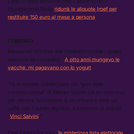
Luigi Di Maio annuncia che il governo del
Movimento 5 Stelle
ridurrà le aliquote Irpef per
restituire 150 euro al mese a persona
.
FEBBRAIO
Berlusconi di fronte alla Coldiretti ricorda i propri
trascorsi da contadino. “
A otto anni mungevo le
vacche, mi pagavano con lo yogurt
.”
Tra le trovate pubblicitarie dei “geni della
comunicazione” di Matteo Salvini c’è un concorso
per vincere l’occasione di incontrare e bere un
caffè con il leader leghista. Il concorso si intitola
“
Vinci Salvini
.”
Free Flights For Italy,
la misteriosa lista elettorale