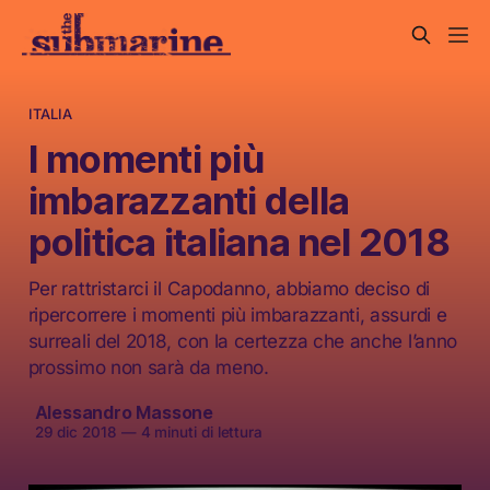
ITALIA
I momenti più
imbarazzanti della
politica italiana nel 2018
Per rattristarci il Capodanno, abbiamo deciso di
ripercorrere i momenti più imbarazzanti, assurdi e
surreali del 2018, con la certezza che anche l’anno
prossimo non sarà da meno.
Alessandro Massone
29 dic 2018
—
4 minuti di lettura