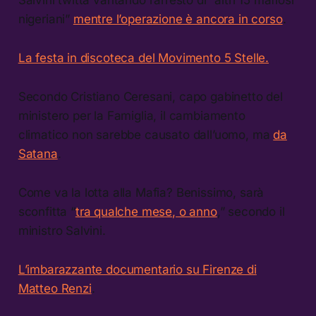
Salvini twitta vantando l’arresto di “altri 15 mafiosi
nigeriani”
mentre l’operazione è ancora in corso
.
La festa in discoteca del Movimento 5 Stelle.
Secondo Cristiano Ceresani, capo gabinetto del
ministero per la Famiglia, il cambiamento
climatico non sarebbe causato dall’uomo, ma
da
Satana
.
Come va la lotta alla Mafia? Benissimo, sarà
sconfitta “
tra qualche mese, o anno
,” secondo il
ministro Salvini.
L’imbarazzante documentario su Firenze di
Matteo Renzi
.