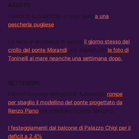
AGOSTO
Salvini fa la pubblicità a torso nudo
a una
pescheria pugliese
.
La festa in discoteca di Salvini
il giorno stesso del
crollo del ponte Morandi
, ma soprattutto
le foto di
Toninelli al mare neanche una settimana dopo.
SETTEMBRE
L’amministratore delegato di Autostrade
rompe
per sbaglio il modellino del ponte progettato da
Renzo Piano
per sostituire il ponte Morandi.
I festeggiamenti dal balcone di Palazzo Chigi per il
deficit a 2,4%
.