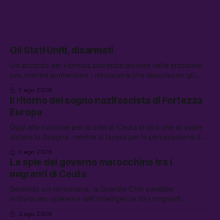
Gli Stati Uniti, disarmati
Un accordo per Hormuz potrebbe arrivare nelle prossime
ore, mentre aumentano i retroscena che descrivono gli
Stati Uniti come disarmati. Tra le altre notizie: le storie di
5 ago 2026
chi aspetta i dispersi di Ceuta, il boom dei carburanti
Il ritorno del sogno nazifascista di Fortezza
diluiti, e quanti attivisti anti data center sono stati arrestati
Europa
Oggi alla riunione per la crisi di Ceuta si dirà che si vuole
aiutare la Spagna, mentre si lavora per la persecuzione dei
migranti. Tra le altre notizie: l’esplosione di aborti
4 ago 2026
spontanei a Gaza, un giovane di 19 anni è morto sotto il
Le spie del governo marocchino tra i
sole per raccogliere pomodori, e cosa dice l’AI Act europeo
migranti di Ceuta
Secondo un retroscena, la Guardia Civil avrebbe
individuato operatori dell’intelligence tra i migranti
coinvolti nell’incidente di Ceuta. Tra le altre notizie: le IDF
3 ago 2026
hanno ucciso 19 persone a Gaza; le tensioni nel campo