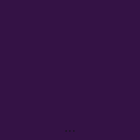
* * *