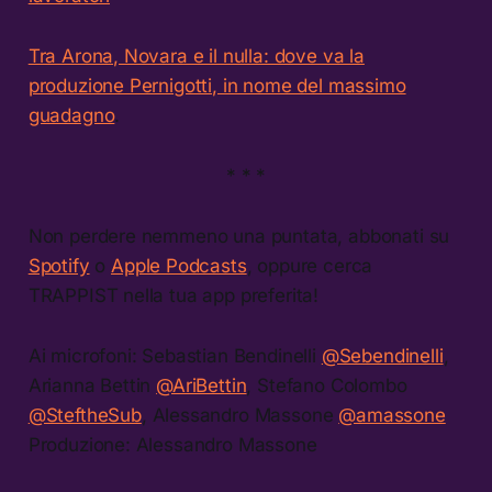
Tra Arona, Novara e il nulla: dove va la
produzione Pernigotti, in nome del massimo
guadagno
.
* * *
Non perdere nemmeno una puntata, abbonati su
Spotify
o
Apple Podcasts
, oppure cerca
TRAPPIST nella tua app preferita!
Ai microfoni: Sebastian Bendinelli
@Sebendinelli
,
Arianna Bettin
@AriBettin
, Stefano Colombo
@SteftheSub
, Alessandro Massone
@amassone
Produzione: Alessandro Massone