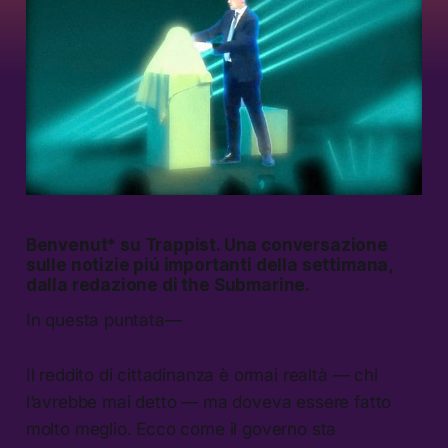
Benvenut* su
Trappist
. Una conversazione
sulle notizie piú importanti della settimana,
dalla redazione di the Submarine.
In questa puntata—
Il reddito di cittadinanza è ormai realtà — chi
l’avrebbe mai detto — ma doveva essere fatto
molto meglio. Ecco come il governo sta