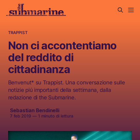
TRAPPIST
Non ci accontentiamo
del reddito di
cittadinanza
Benvenut* su Trappist. Una conversazione sulle
notizie piú importanti della settimana, dalla
redazione di the Submarine.
Sebastian Bendinelli
7 feb 2019
—
1 minuto di lettura