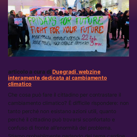
articolo a cura di
Duegradi, webzine
interamente dedicata al cambiamento
climatico
Che cosa può fare il cittadino per contrastare il
cambiamento climatico? È difficile rispondere: non
tanto perché non esistano azioni utili, quanto
perché il cittadino può trovarsi sconfortato e
confuso di fronte all’enormità del problema.
Stiamo probabilmente parlando del tema cardine