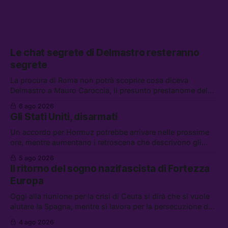
Le chat segrete di Delmastro resteranno
segrete
La procura di Roma non potrà scoprire cosa diceva
Delmastro a Mauro Caroccia, il presunto prestanome del
clan Senese. Tra le altre notizie: le IDF hanno ripreso gli
6 ago 2026
attacchi in Libano, il governo chiederà 36 miliardi di
Gli Stati Uniti, disarmati
flessibilità in armi e energia, e Grokipedia è già stata
abbandonata
Un accordo per Hormuz potrebbe arrivare nelle prossime
ore, mentre aumentano i retroscena che descrivono gli
Stati Uniti come disarmati. Tra le altre notizie: le storie di
5 ago 2026
chi aspetta i dispersi di Ceuta, il boom dei carburanti
Il ritorno del sogno nazifascista di Fortezza
diluiti, e quanti attivisti anti data center sono stati arrestati
Europa
Oggi alla riunione per la crisi di Ceuta si dirà che si vuole
aiutare la Spagna, mentre si lavora per la persecuzione dei
migranti. Tra le altre notizie: l’esplosione di aborti
4 ago 2026
spontanei a Gaza, un giovane di 19 anni è morto sotto il