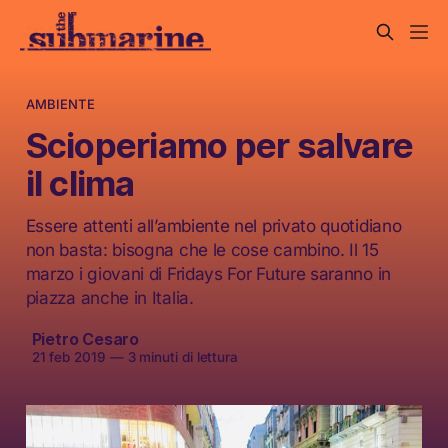
AMBIENTE
Scioperiamo per salvare
il clima
Essere attenti all’ambiente nel privato quotidiano
non basta: bisogna che le cose cambino. Il 15
marzo i giovani di Fridays For Future saranno in
piazza anche in Italia.
Pietro Cesaro
21 feb 2019
—
3 minuti di lettura