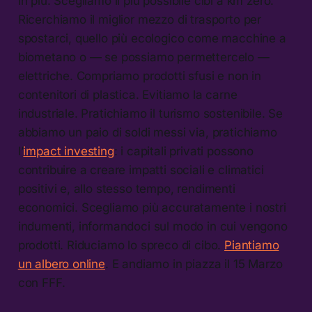
in più. Scegliamo il più possibile cibi a km zero.
Ricerchiamo il miglior mezzo di trasporto per
spostarci, quello più ecologico come macchine a
biometano o — se possiamo permettercelo —
elettriche. Compriamo prodotti sfusi e non in
contenitori di plastica. Evitiamo la carne
industriale. Pratichiamo il turismo sostenibile. Se
abbiamo un paio di soldi messi via, pratichiamo
l’
impact investing
: i capitali privati possono
contribuire a creare impatti sociali e climatici
positivi e, allo stesso tempo, rendimenti
economici. Scegliamo più accuratamente i nostri
indumenti, informandoci sul modo in cui vengono
prodotti. Riduciamo lo spreco di cibo.
Piantiamo
un albero online
. E andiamo in piazza il 15 Marzo
con FFF.