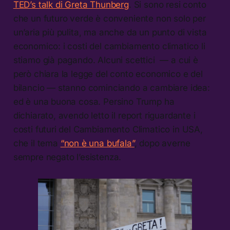
TED’s talk di Greta Thunberg
. Si sono resi conto
che un futuro verde è conveniente non solo per
un’aria più pulita, ma anche da un punto di vista
economico: i costi del cambiamento climatico li
stiamo già pagando. Alcuni scettici — a cui è
però chiara la legge del conto economico e del
bilancio — stanno cominciando a cambiare idea:
ed è una buona cosa. Persino Trump ha
dichiarato, avendo letto il report riguardante i
costi futuri del Cambiamento Climatico in USA,
che il tema
“non è una bufala”
, dopo averne
sempre negato l’esistenza.