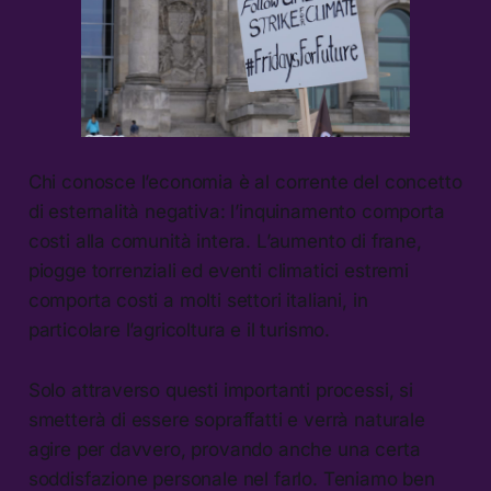
Chi conosce l’economia è al corrente del concetto
di esternalità negativa: l’inquinamento comporta
costi alla comunità intera. L’aumento di frane,
piogge torrenziali ed eventi climatici estremi
comporta costi a molti settori italiani, in
particolare l’agricoltura e il turismo.
Solo attraverso questi importanti processi, si
smetterà di essere sopraffatti e verrà naturale
agire per davvero, provando anche una certa
soddisfazione personale nel farlo. Teniamo ben