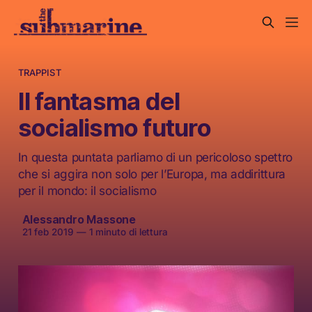
TRAPPIST
Il fantasma del
socialismo futuro
In questa puntata parliamo di un pericoloso spettro
che si aggira non solo per l’Europa, ma addirittura
per il mondo: il socialismo
Alessandro Massone
21 feb 2019
—
1 minuto di lettura