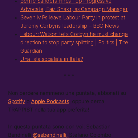
Bernie Sanders Hires Top Progressive
Advocate, Faiz Shakir, as Campaign Manager
Seven MPs leave Labour Party in protest at
Jeremy Corbyn’s leadership – BBC News
Labour: Watson tells Corbyn he must change
direction to stop party splitting | Politics | The
Guardian
Una lista socialista in Italia?
* * *
Non perdere nemmeno una puntata, abbonati su
Spotify
o
Apple Podcasts
, oppure cerca
TRAPPIST nella tua app preferita!
In questa puntata sono con voi:
Sebastian
Bendinelli
@sebendinelli,
Stefano Colombo