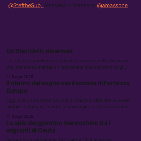
@SteftheSub,
Alessandro Massone
@amassone
Gli Stati Uniti, disarmati
Un accordo per Hormuz potrebbe arrivare nelle prossime
ore, mentre aumentano i retroscena che descrivono gli
Stati Uniti come disarmati. Tra le altre notizie: le storie di
5 ago 2026
chi aspetta i dispersi di Ceuta, il boom dei carburanti
Il ritorno del sogno nazifascista di Fortezza
diluiti, e quanti attivisti anti data center sono stati arrestati
Europa
Oggi alla riunione per la crisi di Ceuta si dirà che si vuole
aiutare la Spagna, mentre si lavora per la persecuzione dei
migranti. Tra le altre notizie: l’esplosione di aborti
4 ago 2026
spontanei a Gaza, un giovane di 19 anni è morto sotto il
Le spie del governo marocchino tra i
sole per raccogliere pomodori, e cosa dice l’AI Act europeo
migranti di Ceuta
Secondo un retroscena, la Guardia Civil avrebbe