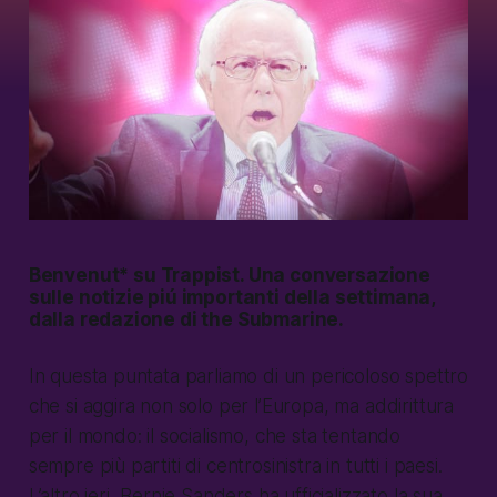
Benvenut* su
Trappist
. Una conversazione
sulle notizie piú importanti della settimana,
dalla redazione di the Submarine.
In questa puntata parliamo di un pericoloso spettro
che si aggira non solo per l’Europa, ma addirittura
per il mondo: il socialismo, che sta tentando
sempre più partiti di centrosinistra in tutti i paesi.
L’altro ieri, Bernie Sanders ha ufficializzato la sua