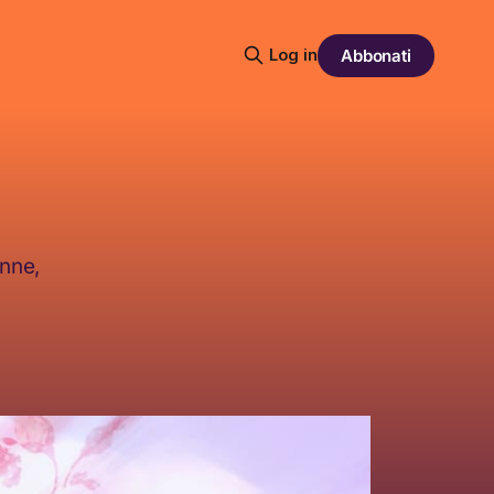
Log in
Abbonati
nne,