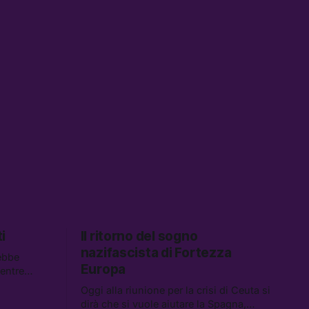
i
Il ritorno del sogno
nazifascista di Fortezza
ebbe
Europa
mentre
descrivono
Oggi alla riunione per la crisi di Ceuta si
 Tra le
dirà che si vuole aiutare la Spagna,