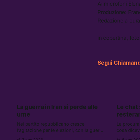
Ai microfoni Ele
Produzione: Fra
Redazione a cura 
in copertina, fot
Segui Chiamand
La guerra in Iran si perde alle
Le chat
urne
restera
Nel partito repubblicano cresce
La procura
l’agitazione per le elezioni, con la guerra
cosa dicev
in Iran che non va da nessuna parte. Tra
Caroccia, 
7 ago 2026
6 ago 20