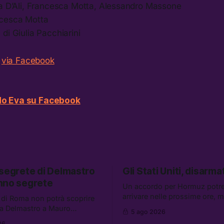
na D’Ali, Francesca Motta, Alessandro Massone
ncesca Motta
di Giulia Pacchiarini
o
via Facebook
o Eva su Facebook
 segrete di Delmastro
Gli Stati Uniti, disarmat
nno segrete
Un accordo per Hormuz potr
arrivare nelle prossime ore, 
 di Roma non potrà scoprire
aumentano i retroscena che 
a Delmastro a Mauro
5 ago 2026
gli Stati Uniti come disarmati.
il presunto prestanome del
26