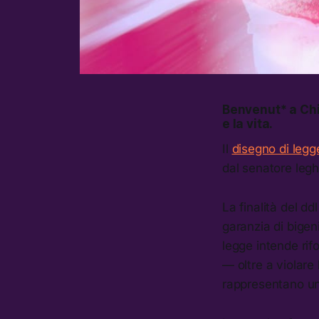
Benvenut* a Ch
e la vita.
Il
disegno di leg
dal senatore legh
La finalità del dd
garanzia di bigen
legge intende rif
— oltre a violare
rappresentano un 