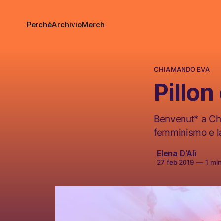
Perché
Archivio
Merch
CHIAMANDO EVA
Pillon
Benvenut* a Ch
femminismo e la
Elena D'Alì
27 feb 2019
—
1 min