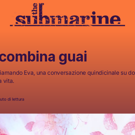
 combina guai
iamando Eva, una conversazione quindicinale su do
 vita.
uto di lettura