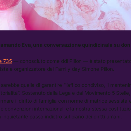
iamando Eva, una conversazione quindicinale su do
ge 735
— conosciuto come ddl Pillon — è stato presentato 
ista e organizzatore del Family day Simone Pillon.
l sarebbe quella di garantire “l’affido condiviso, il manteni
itorialità”. Sostenuto dalla Lega e dal Movimento 5 Stelle
ormare il diritto di famiglia con norme di matrice sessista
 le convenzioni internazionali e la nostra stessa costituz
inquietante passo indietro sul piano dei diritti umani.