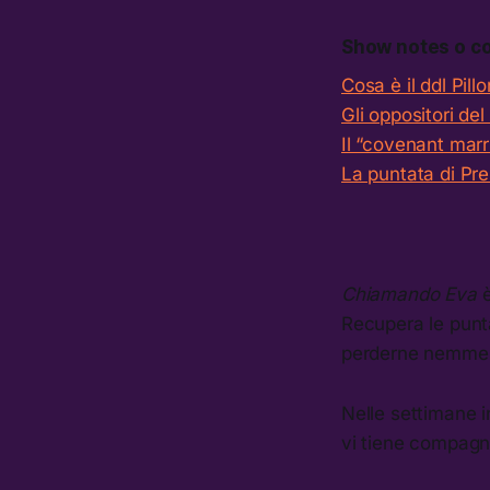
Show notes o
co
Cosa è il ddl Pil
Gli oppositori del 
Il “covenant marr
La puntata di Pres
Chiamando Eva
Recupera le punt
perderne nemme
Nelle settimane 
vi tiene compagn