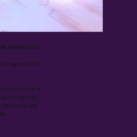
nne, femminismo
il 1 agosto 2018
mento diretto e la
, questo decreto
 e retrograda che
ione —