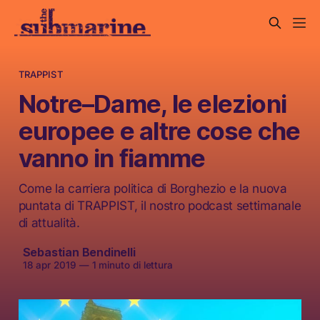
TRAPPIST
Notre–Dame, le elezioni
europee e altre cose che
vanno in fiamme
Come la carriera politica di Borghezio e la nuova
puntata di TRAPPIST, il nostro podcast settimanale
di attualità.
Sebastian Bendinelli
18 apr 2019
—
1 minuto di lettura