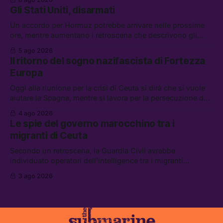
attacchi in Libano, il governo chiederà 36 miliardi di
Gli Stati Uniti, disarmati
flessibilità in armi e energia, e Grokipedia è già stata
abbandonata
Un accordo per Hormuz potrebbe arrivare nelle prossime
ore, mentre aumentano i retroscena che descrivono gli
Stati Uniti come disarmati. Tra le altre notizie: le storie di
5 ago 2026
chi aspetta i dispersi di Ceuta, il boom dei carburanti
Il ritorno del sogno nazifascista di Fortezza
diluiti, e quanti attivisti anti data center sono stati arrestati
Europa
Oggi alla riunione per la crisi di Ceuta si dirà che si vuole
aiutare la Spagna, mentre si lavora per la persecuzione dei
migranti. Tra le altre notizie: l’esplosione di aborti
4 ago 2026
spontanei a Gaza, un giovane di 19 anni è morto sotto il
Le spie del governo marocchino tra i
sole per raccogliere pomodori, e cosa dice l’AI Act europeo
migranti di Ceuta
Secondo un retroscena, la Guardia Civil avrebbe
individuato operatori dell’intelligence tra i migranti
coinvolti nell’incidente di Ceuta. Tra le altre notizie: le IDF
3 ago 2026
hanno ucciso 19 persone a Gaza; le tensioni nel campo
largo sugli armamenti per l’Ucraina; e quanto costa una
Xbox adesso?