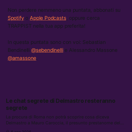
Non perdere nemmeno una puntata, abbonati su
Spotify
o
Apple Podcasts
, oppure cerca
TRAPPIST nella tua app preferita!
In questa puntata sono con voi: Sebastian
Bendinelli
@sebendinelli
e Alessandro Massone
@amassone
.
Le chat segrete di Delmastro resteranno
segrete
La procura di Roma non potrà scoprire cosa diceva
Delmastro a Mauro Caroccia, il presunto prestanome del
clan Senese. Tra le altre notizie: le IDF hanno ripreso gli
6 ago 2026