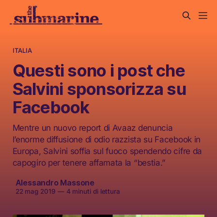
ITALIA
Questi sono i post che
Salvini sponsorizza su
Facebook
Mentre un nuovo report di Avaaz denuncia
l’enorme diffusione di odio razzista su Facebook in
Europa, Salvini soffia sul fuoco spendendo cifre da
capogiro per tenere affamata la “bestia.”
Alessandro Massone
22 mag 2019
—
4 minuti di lettura