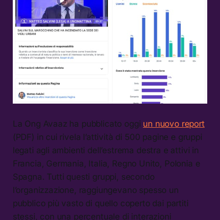
La Ong Avaaz ha pubblicato oggi
un nuovo report
(PDF) in cui rivela l’attività di 500 pagine e gruppi
legati agli ambienti dell’estrema destra e attivi in
Francia, Germania, Italia, Regno Unito, Polonia e
Spagna. Tutti questi gruppi, secondo
l’organizzazione, raggiungevano spesso un
pubblico più vasto di quello coperto dai partiti
stessi, con una percentuale di interazioni