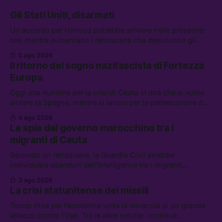
Gli Stati Uniti, disarmati
Un accordo per Hormuz potrebbe arrivare nelle prossime
ore, mentre aumentano i retroscena che descrivono gli
Stati Uniti come disarmati. Tra le altre notizie: le storie di
5 ago 2026
chi aspetta i dispersi di Ceuta, il boom dei carburanti
Il ritorno del sogno nazifascista di Fortezza
diluiti, e quanti attivisti anti data center sono stati arrestati
Europa
Oggi alla riunione per la crisi di Ceuta si dirà che si vuole
aiutare la Spagna, mentre si lavora per la persecuzione dei
migranti. Tra le altre notizie: l’esplosione di aborti
4 ago 2026
spontanei a Gaza, un giovane di 19 anni è morto sotto il
Le spie del governo marocchino tra i
sole per raccogliere pomodori, e cosa dice l’AI Act europeo
migranti di Ceuta
Secondo un retroscena, la Guardia Civil avrebbe
individuato operatori dell’intelligence tra i migranti
coinvolti nell’incidente di Ceuta. Tra le altre notizie: le IDF
3 ago 2026
hanno ucciso 19 persone a Gaza; le tensioni nel campo
La crisi statunitense dei missili
largo sugli armamenti per l’Ucraina; e quanto costa una
Xbox adesso?
Trump ritira per l’ennesima volta la minaccia di un grande
attacco contro l’Iran. Tra le altre notizie: continua