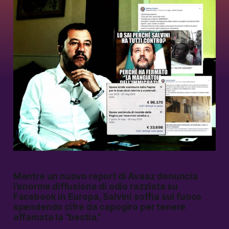
Mentre un nuovo report di Avaaz denuncia
l’enorme diffusione di odio razzista su
Facebook in Europa, Salvini soffia sul fuoco
spendendo cifre da capogiro per tenere
affamata la “bestia.”