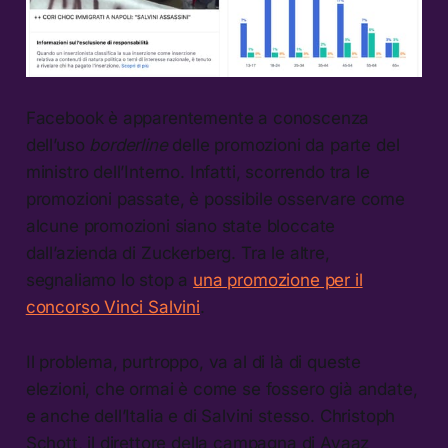
Facebook è apparentemente a conoscenza
dell’uso
borderline
delle promozioni da parte del
ministro dell’Interno. Infatti, scorrendo tra le
promozioni passate, è possibile osservare come
alcune promozioni siano state bloccate
dall’azienda di Zuckerberg. Tra le altre,
segnaliamo lo stop a
una promozione per il
concorso Vinci Salvini
.
Il problema, purtroppo, va al di là di queste
elezioni, che ormai è come se fossero già andate,
e anche dell’Italia e di Salvini stesso. Christoph
Schott, il direttore della campagna di Avaaz