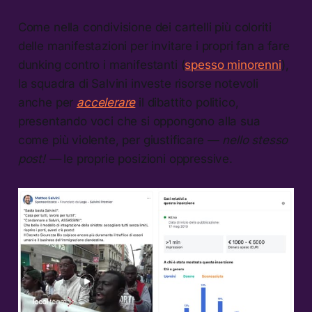
Come nella condivisione dei cartelli più coloriti
delle manifestazioni per invitare i propri fan a fare
dunking contro i manifestanti (
spesso minorenni
),
la squadra di Salvini investe risorse notevoli
anche per
accelerare
il dibattito politico,
presentando voci che si oppongono alla sua
come più violente, per giustificare —
nello stesso
post! —
le proprie posizioni oppressive.