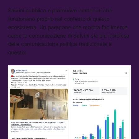
Salvini pubblica e promuove contenuti che
funzionano proprio nel contesto di questo
ecosistema. Un paragone che mostra facilmente
come la comunicazione di Salvini sia più insidiosa
della comunicazione politica tradizionale è
questo: