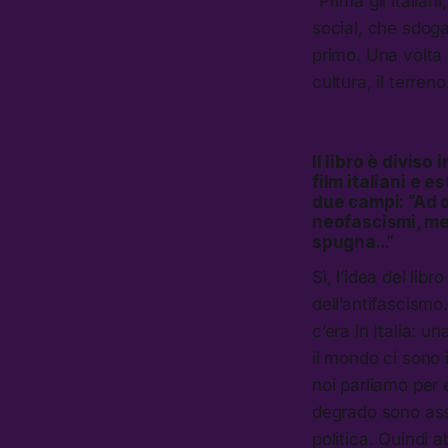
“Prima gli italian
social, che sdoga
primo. Una volta n
cultura, il terren
Il libro è diviso 
film italiani e e
due campi: “Ad o
neofascismi, men
spugna…”
Sì, l’idea del li
dell’antifascism
c’era in Italia: 
il mondo ci sono
noi parliamo per
degrado sono asso
politica. Quindi 