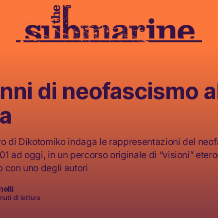
nni di neofascismo a
a
o di Dikotomiko indaga le rappresentazioni del neof
1 ad oggi, in un percorso originale di “visioni” ete
 con uno degli autori
elli
uti di lettura