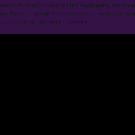
errara o
Inconscio Italiano
di Luca Guadagnino, che indaga
liano. Passando per un film dissacrante come
Fascisti su 
bbe accolto da polemiche inverosimili.