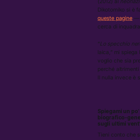
(2012) al
neonaz
Dikotomiko si è 
queste pagine
— 
cerca di inquadrar
“
Lo specchio ne
laica,” mi spieg
voglio che sia pr
perché altrimenti
Il nulla invece è 
Spiegami un po’ 
biografico-gener
sugli ultimi vent
Tieni conto che s