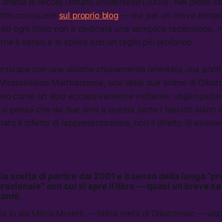
i drama
di Nicolo Donato
Broderskab
(2009). Nel pieno st
fatto conoscere
sul proprio blog
— ma per un breve temp
ad ogni titolo non è dedicata una semplice recensione, 
ne il senso e lo spirito con un taglio più profondo.
ro
nasce con una visione chiaramente orientata, ma anc
a Massimiliano Martiradonna, una delle due anime di Diko
eso come un libro eccessivamente militante: voglio parlare
 si pensa che da due anni a questa parte i fascisti siano s
stato il difetto di rappresentazione, non il difetto di esiste
la scelta di partire dal 2001 e il senso della lunga “
azionale” con cui si apre il libro — quasi un breve sa
’anni.
ia io sia Mirco Moretti — l’altra metà di Dikotomiko — a