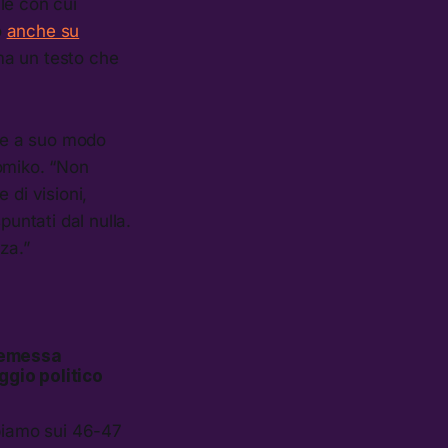
ile con cui
o
anche su
ma un testo che
he a suo modo
tomiko. “Non
 di visioni,
puntati dal nulla.
nza.”
premessa
ggio politico
bbiamo sui 46-47