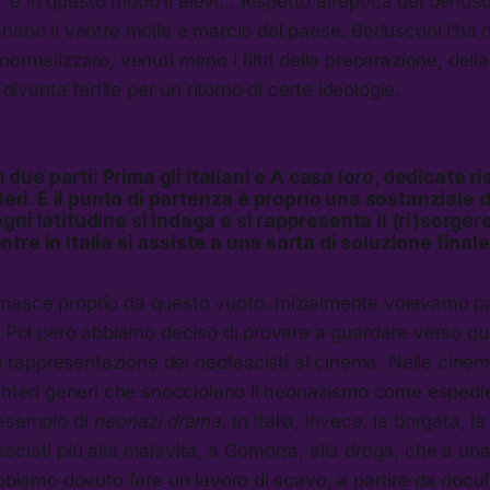
i,” e in questo modo li elevi… Rispetto all’epoca del berlu
nano il ventre molle e marcio del paese. Berlusconi l’ha 
ormalizzato, venuti meno i filtri della preparazione, della
o diventa fertile per un ritorno di certe ideologie.
in due parti:
Prima gli italiani
e
A casa loro
, dedicate r
steri. E il punto di partenza è proprio una sostanziale d
gni latitudine si indaga e si rappresenta il (ri)sorger
tre in Italia si assiste a una sorta di soluzione finale
bro nasce proprio da questo vuoto. Inizialmente volevamo pa
o. Poi però abbiamo deciso di provare a guardare verso q
una rappresentazione dei neofascisti al cinema. Nelle cinem
 interi generi che snocciolano il neonazismo come espedi
 esempio di
neonazi drama
. In Italia, invece, la borgata, la 
ciati più alla malavita, a Gomorra, alla droga, che a un
abbiamo dovuto fare un lavoro di scavo, a partire da doc