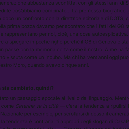
enerazione abbastanza sconfitta, con gli stessi anni di Sa
edi te cos’abbiamo combinato… La premessa biografico-g
 dopo un confronto con la direttrice editoriale di DOTS, 
ella prima bozza davamo per scontato che i fatti del G8 
che rappresentano per noi, cioè, una cosa autoesplicativa
 a spiegare in poche righe perché il G8 di Genova è stat
un paese con la memoria corta come il nostro. A me ha fa
ho vissuta come un incubo. Ma chi ha vent’anni oggi può
questro Moro, quando avevo cinque anni.
 sia cambiato, quindi?
stato un passaggio epocale al livello del linguaggio. Mentr
lm come
Caterina va in città
— c’era la tendenza a ripulirsi 
 Nazionale per esempio, per scrollarsi di dosso il camerat
 la tendenza è contraria: ti appropri degli slogan di Cas