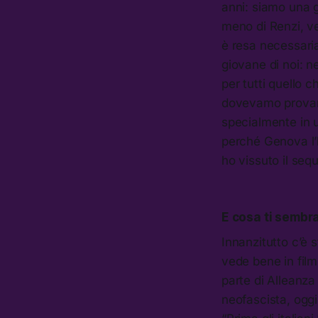
anni: siamo una g
meno di Renzi, v
è resa necessaria
giovane di noi: n
per tutti quello 
dovevamo provare
specialmente in 
perché Genova l’
ho vissuto il se
E cosa ti sembra
Innanzitutto c’è 
vede bene in fi
parte di Alleanza
neofascista, oggi