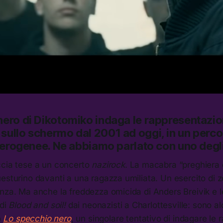
nero
di Dikotomiko indaga le rappresentazio
sullo schermo dal 2001 ad oggi, in un perco
eterogenee. Ne abbiamo parlato con uno degli
ccia tese a un concerto
nazirock
. La macabra “preghiera
esturino davanti a una ragazza umiliata. Un esercito di 
nza. Ma anche la freddezza omicida di Anders Breivik e l
 di
Blood and soil!
dai neonazisti a Charlottesville: sono a
o
Lo specchio nero
, un singolare tentativo di indagare le