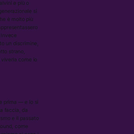
lvini e più o
enerazionale si
che è molto più
rappresentassero
. Invece
o un discrimine,
tto strano,
 viverla come io
e prima — e lo si
la faccia, da
ismo e il passato
aPound, come