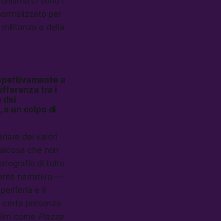
sconismo ci sono i
normalizzato per
 militanza e della
ispettivamente a
ifferenza tra i
e dei
, a un colpo di
rlare dei valori
ualcosa che non
atografie di tutto
ente narrativo —
periferia e il
a certa presenza
ufilm come
Piazza