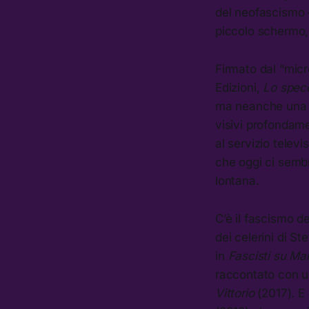
del neofascismo 
piccolo schermo,
Firmato dal “micr
Edizioni,
Lo spec
ma neanche una ra
visivi profondam
al servizio telev
che oggi ci semb
lontana.
C’è il fascismo d
dei celerini di St
in
Fascisti su Ma
raccontato con u
Vittorio
(2017). E 