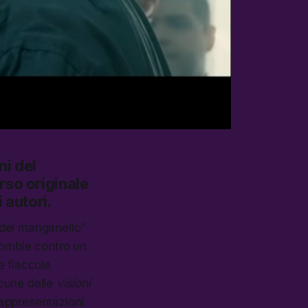
ni del
rso originale
 autori.
 del manganello”
zombie contro un
e fiaccole
lcune delle
visioni
 rappresentazioni