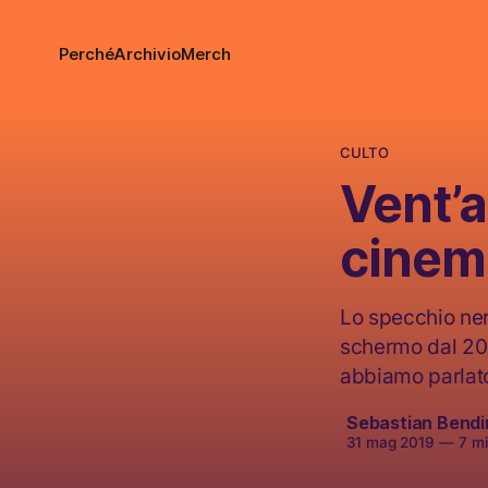
Perché
Archivio
Merch
CULTO
Vent’a
cinem
Lo specchio ner
schermo dal 200
abbiamo parlato
Sebastian Bendin
31 mag 2019
—
7 min