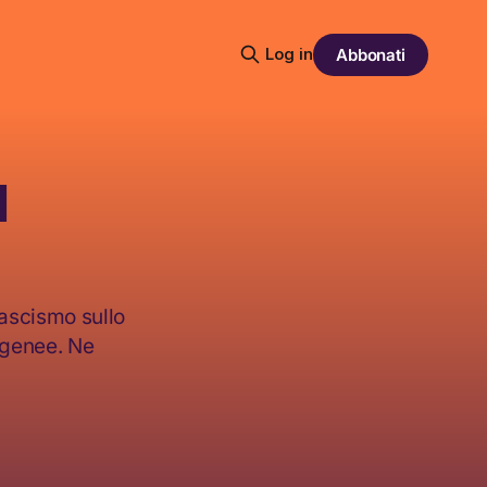
Log in
Abbonati
l
ascismo sullo
rogenee. Ne