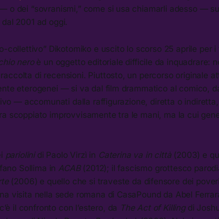
— o dei “sovranismi,” come si usa chiamarli adesso — su
 dal 2001 ad oggi.
o-collettivo” Dikotomiko e uscito lo scorso 25 aprile per i 
chio nero
è un oggetto editoriale difficile da inquadrare: 
ccolta di recensioni. Piuttosto, un percorso originale at
ente eterogenei — si va dal film drammatico al comico, 
isivo — accomunati dalla raffigurazione, diretta o indirett
ra scoppiato improvvisamente tra le mani, ma la cui gene
ei
pariolini
di Paolo Virzì in
Caterina va in città
(2003) e qu
efano Sollima in
ACAB
(2012); il fascismo grottesco parod
rte
(2006) e quello che si traveste da difensore dei poveri 
na visita nella sede romana di CasaPound da Abel Ferrar
c’è il confronto con l’estero, da
The Act of Killing
di Josh