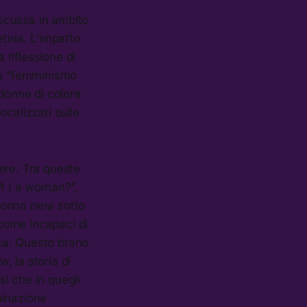
scussa in ambito
etnia. L’impatto
 riflessione di
tto “femminismo
 donne di colore
calizzati sulle
ere. Tra queste
’t I a woman?”,
donna nera sotto
 come incapaci di
ica. Questo brano
, la storia di
i che in quegli
iminazione