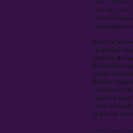
termine “intersect
universitari, asso
celebrare l’anniv
disuguaglianza so
Il termine “inters
compare per la p
posizione di svan
femminismo e all
sociale, come l’e
“sezioni”, appunto
questi fattori in
caso delle donne 
riesce ad essere
esclusa da entr
Per spiegare ques