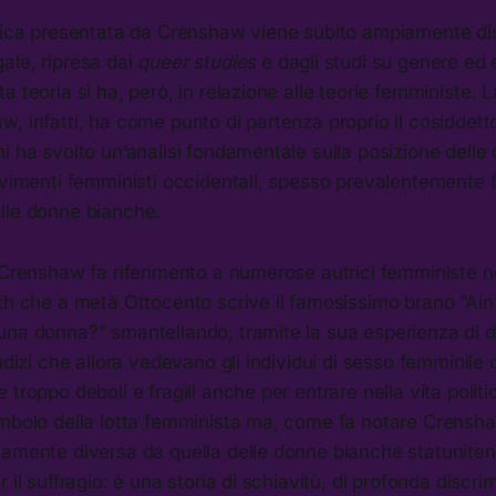
ogica presentata da Crenshaw viene subito ampiamente di
ale, ripresa dai
queer studies
e dagli studi su genere ed 
 teoria si ha, però, in relazione alle teorie femministe. La
w, infatti, ha come punto di partenza proprio il cosidde
i ha svolto un’analisi fondamentale sulla posizione delle
ovimenti femministi occidentali, spesso prevalentemente fo
lle donne bianche.
 Crenshaw fa riferimento a numerose autrici femministe n
th che a metà Ottocento scrive il famosissimo brano “Ain
una donna?” smantellando, tramite la sua esperienza di 
iudizi che allora vedevano gli individui di sesso femminile
 troppo deboli e fragili anche per entrare nella vita polit
mbolo della lotta femminista ma, come fa notare Crenshaw
amente diversa da quella delle donne bianche statunitens
 il suffragio: è una storia di schiavitù, di profonda discr