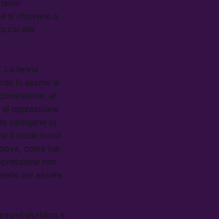
atenei
e si ritrovano a
ccio alla
. La teoria
ende in esame la
riminatorie, al
i di oppressione
le categorie (o
ne il modo in cui
 trova, come nel
oppressione non
nendo per essere
round giuridico e