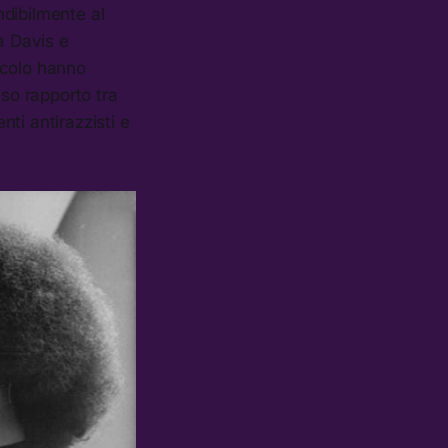
ndibilmente al
a Davis e
ecolo hanno
sso rapporto tra
ti antirazzisti e