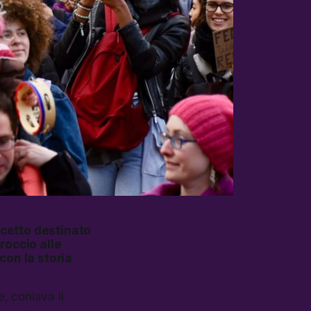
cetto destinato
roccio alle
con la storia
, coniava il