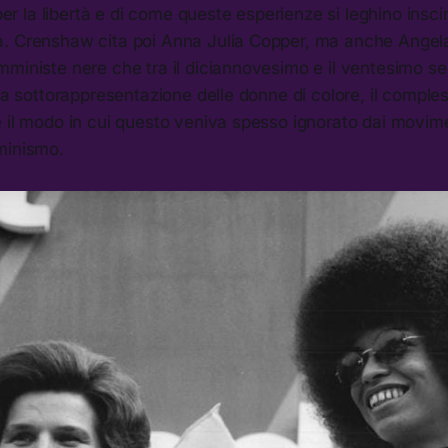
 per la libertà e di come queste esperienze si leghino insci
. Crenshaw cita poi Anna Julia Copper, ma anche Angel
mministe nere che tra il diciannovesimo e il ventesimo s
 la sottorappresentazione delle donne di colore, il comple
 il modo in cui questo veniva spesso ignorato dai movimen
minismo.