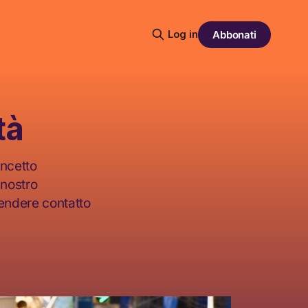
Log in
Abbonati
tà
ncetto
 nostro
rendere contatto