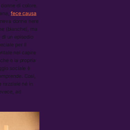
e donne di colore.
cana,
fece causa
umeva donne nere
ne (bianche), ma
 di un episodio
ciale per il
ntale nel capire
iche o la propria
ggio sociale è
comprende. Così,
 razziale né in
invece, ad