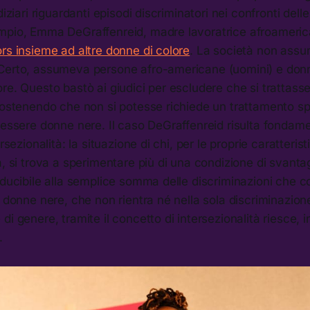
diziari riguardanti episodi discriminatori nei confronti dell
mpio, Emma DeGraffenreid, madre lavoratrice afroameri
rs insieme ad altre donne di colore
. La società non ass
Certo, assumeva persone afro-americane (uomini) e don
re. Questo bastò ai giudici per escludere che si trattasse
sostenendo che non si potesse richiede un trattamento spe
 essere donne nere. Il caso DeGraffenreid risulta fondame
ersezionalità: la situazione di chi, per le proprie caratterist
a, si trova a sperimentare più di una condizione di svanta
iducibile alla semplice somma delle discriminazioni che 
e donne nere, che non rientra né nella sola discriminazione
di genere, tramite il concetto di intersezionalità riesce, 
.