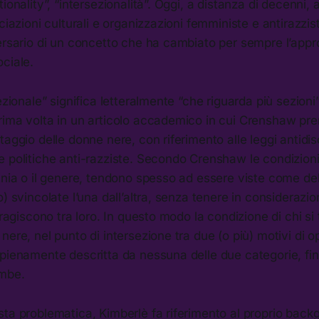
ionality”, “intersezionalità”. Oggi, a distanza di decenni, 
ciazioni culturali e organizzazioni femministe e antirazzist
ersario di un concetto che ha cambiato per sempre l’appro
ciale.
ezionale” significa letteralmente “che riguarda più sezioni”
rima volta in un articolo accademico in cui Crenshaw pr
taggio delle donne nere, con riferimento alle leggi antidisc
e politiche anti-razziste. Secondo Crenshaw le condizion
tnia o il genere, tendono spesso ad essere viste come del
) svincolate l’una dall’altra, senza tenere in considerazio
teragiscono tra loro. In questo modo la condizione di chi si
nere, nel punto di intersezione tra due (o più) motivi di 
 pienamente descritta da nessuna delle due categorie, fi
ambe.
ta problematica, Kimberlè fa riferimento al proprio backg