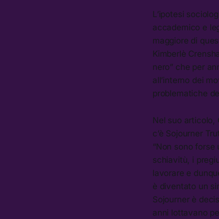
L’ipotesi sociol
accademico e leg
maggiore di questa
Kimberlè Crensha
nero” che per ann
all’interno dei m
problematiche de
Nel suo articolo,
c’è Sojourner Tru
“Non sono forse 
schiavitù, i preg
lavorare e dunque
è diventato un si
Sojourner è decis
anni lottavano per