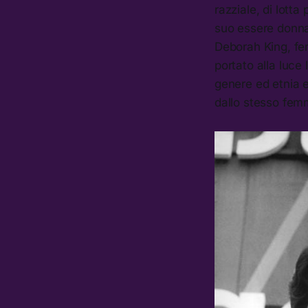
razziale, di lotta
suo essere donna
Deborah King, fe
portato alla luce
genere ed etnia e
dallo stesso fem