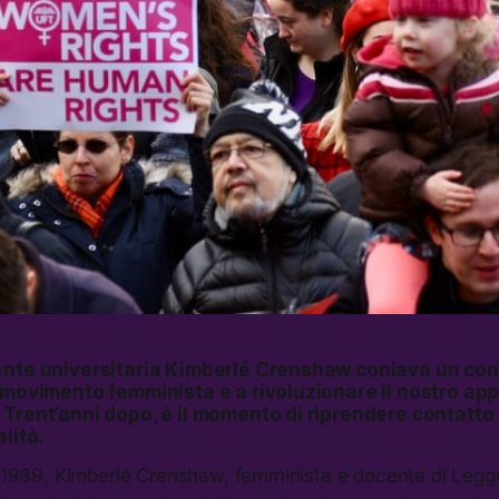
ente universitaria Kimberlé Crenshaw coniava un con
 movimento femminista e a rivoluzionare il nostro app
Trent’anni dopo, è il momento di riprendere contatto 
lità.
l 1989, Kimberlé Crenshaw, femminista e docente di Legge