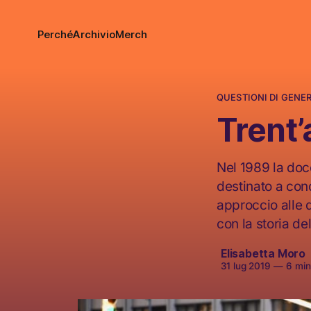
Perché
Archivio
Merch
QUESTIONI DI GENE
Trent’
Nel 1989 la doc
destinato a con
approccio alle 
con la storia del
Elisabetta Moro
31 lug 2019
—
6 minu