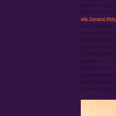
quindi ai casi giu
Nel 1976, ad ese
alla General Moto
da un decennio. 
non donne di colo
discriminatorio, 
semplice fatto di
il concetto di int
esperienza di vit
specifica e non r
l’esperienza dell
quella puramente 
ottenere visibilità