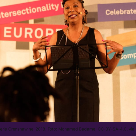
erlé Crenshaw nel 2018. Foto: Mohamed Badarne, CC-BY-SA-4.0, via F