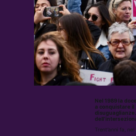
Nel 1989 la doc
a conquistare il
disuguaglianze. 
dell’interseziona
Trent’anni fa, ne