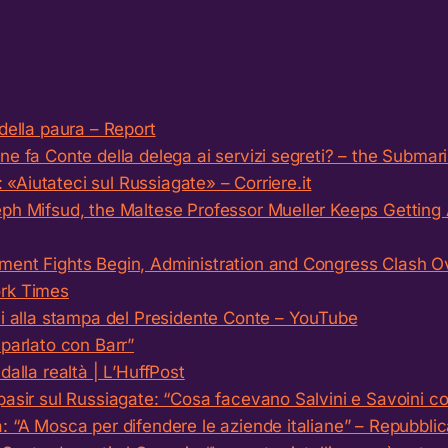
della paura – Report
e fa Conte della delega ai servizi segreti? – the Submar
a: «Aiutateci sul Russiagate» – Corriere.it
ph Mifsud, the Maltese Professor Mueller Keeps Getting
ent Fights Begin, Administration and Congress Clash Ov
rk Times
ni alla stampa del Presidente Conte – YouTube
parlato con Barr”
dalla realtà | L’HuffPost
asir sul Russiagate: “Cosa facevano Salvini e Savoini con
 “A Mosca per difendere le aziende italiane” – Repubblica