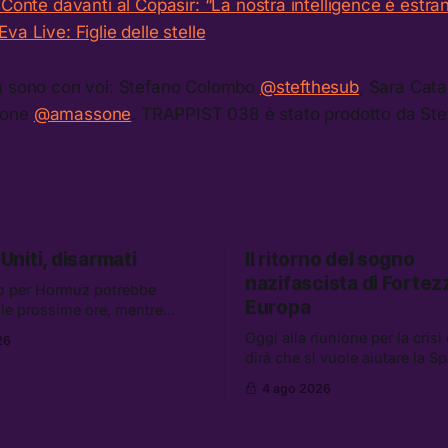
Conte davanti al Copasir: “La nostra intelligence è estr
a Live: Figlie delle stelle
a sono con voi: Stefano Colombo
@stefthesub
, Sara Cata
sone
@amassone
. TRAPPIST 038 è stato prodotto da St
 Uniti, disarmati
Il ritorno del sogno
nazifascista di Fortez
o per Hormuz potrebbe
Europa
elle prossime ore, mentre
i retroscena che descrivono
Oggi alla riunione per la crisi
26
niti come disarmati. Tra le
dirà che si vuole aiutare la S
e: le storie di chi aspetta i
mentre si lavora per la perse
 Ceuta, il boom dei carburanti
4 ago 2026
migranti. Tra le altre notizie:
uanti attivisti anti data center
l’esplosione di aborti sponta
arrestati
un giovane di 19 anni è morto 