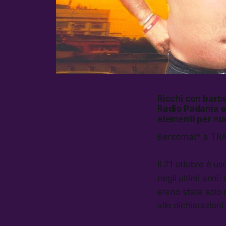
Ricchi con barbe
Radio Padania e 
elementi per nuo
Bentornat* a TRA
Il 21 ottobre è us
negli ultimi anni
erano state solo 
alle dichiarazion