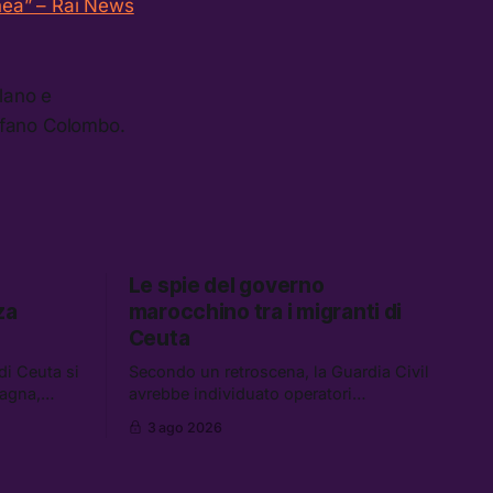
anea” – Rai News
lano e
efano Colombo.
Le spie del governo
za
marocchino tra i migranti di
Ceuta
 di Ceuta si
Secondo un retroscena, la Guardia Civil
pagna,
avrebbe individuato operatori
cuzione dei
dell’intelligence tra i migranti coinvolti
3 ago 2026
nell’incidente di Ceuta. Tra le altre
nei a Gaza,
notizie: le IDF hanno ucciso 19 persone
sotto il
a Gaza; le tensioni nel campo largo