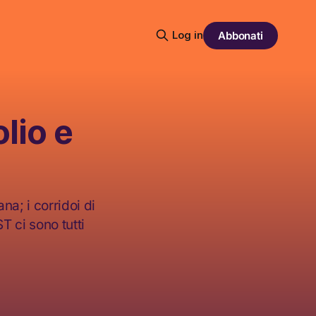
Log in
Abbonati
lio e
a; i corridoi di
 ci sono tutti