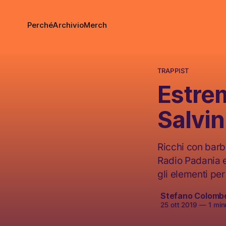
Perché
Archivio
Merch
TRAPPIST
Estrem
Salvin
Ricchi con barbe
Radio Padania e
gli elementi per 
Stefano Colomb
25 ott 2019
—
1 minu