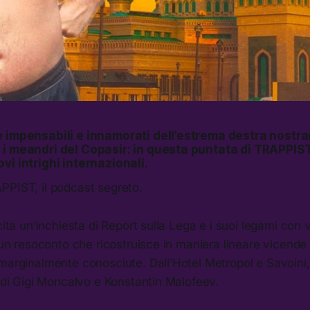
 impensabili e innamorati dell’estrema destra nostrana
i meandri del Copasir: in questa puntata di TRAPPIST c
vi intrighi internazionali.
PPIST, il podcast segreto.
cita un’inchiesta di Report sulla Lega e i suoi legami con 
: un resoconto che ricostruisce in maniera lineare vicende 
marginalmente conosciute. Dall’Hotel Metropol e Savoini, 
i di Gigi Moncalvo e Konstantin Malofeev.