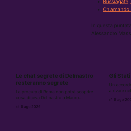
Russiagate, 
Chiamando Ev
In questa puntat
Alessandro Mas
Le chat segrete di Delmastro
Gli Stati
resteranno segrete
Un accord
arrivare n
La procura di Roma non potrà scoprire
aumentano 
cosa diceva Delmastro a Mauro
5 ago 20
gli Stati U
Caroccia, il presunto prestanome del
6 ago 2026
altre notizi
clan Senese. Tra le altre notizie: le IDF
dispersi di
hanno ripreso gli attacchi in Libano, il
diluiti, e q
governo chiederà 36 miliardi di
sono stati 
flessibilità in armi e energia, e