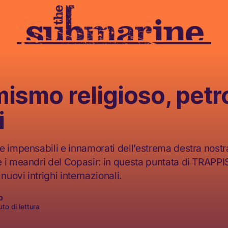
ismo religioso, petro
i
 impensabili e innamorati dell’estrema destra nostran
 i meandri del Copasir: in questa puntata di TRAPPIST
nuovi intrighi internazionali.
o
to di lettura