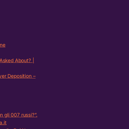
ine
 Asked About? |
er Deposition –
 gli 007 russi?”.
.it