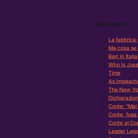
Show notes
La fabbrica 
Ma cosa se n
Barr in Itali
Who Is Jose
Time
As Impeachm
The New Yo
Dichiarazio
Conte: “Mai 
Conte, fuga 
Conte al Cop
Leader Lega: