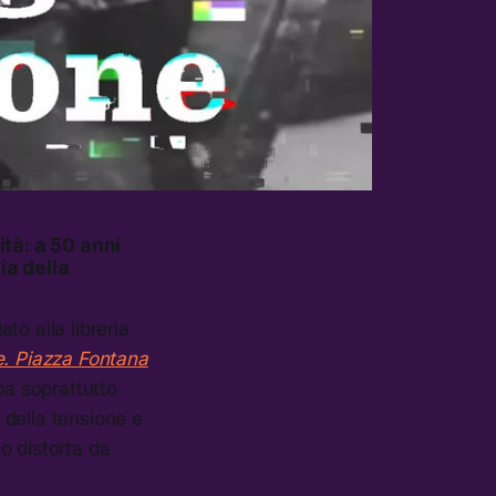
ità: a 50 anni
ia della
o alla libreria
. Piazza Fontana
a soprattutto
a della tensione e
o distorta da