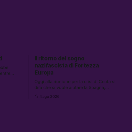
i
Il ritorno del sogno
nazifascista di Fortezza
ebbe
Europa
mentre
descrivono
Oggi alla riunione per la crisi di Ceuta si
 Tra le
dirà che si vuole aiutare la Spagna,
spetta i
mentre si lavora per la persecuzione dei
 carburanti
4 ago 2026
migranti. Tra le altre notizie:
data center
l’esplosione di aborti spontanei a Gaza,
un giovane di 19 anni è morto sotto il
sole per raccogliere pomodori, e cosa
dice l’AI Act europeo