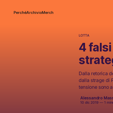
Perché
Archivio
Merch
LOTTA
4 fals
strate
Dalla retorica d
dalla strage di 
tensione sono an
Alessandro Mas
10 dic 2019
—
1 minu