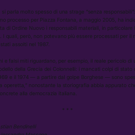
 si parla molto spesso di una strage “senza responsabili”: 
imo processo per Piazza Fontana, a maggio 2005, ha indic
a di Ordine Nuovo i responsabili materiali, in particolare
 I quali, però, non potevano più essere processati per i
stati assolti nel 1987.
i e falsi miti riguardano, per esempio, il reale pericolo di
odello della Grecia dei Colonnelli: i mancati colpi di stato
 1969 e il 1974 — a partire dal golpe Borghese — sono spe
a operetta,” nonostante la storiografia abbia appurato che 
oncrete alla democrazia italiana.
* * *
tian Bendinelli
 Alessandro Massone