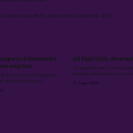
 la libreria Les Mots, mercoledì 4 dicembre 2019
 segrete di Delmastro
Gli Stati Uniti, disarmat
nno segrete
Un accordo per Hormuz potr
arrivare nelle prossime ore, 
 di Roma non potrà scoprire
aumentano i retroscena che 
a Delmastro a Mauro
5 ago 2026
gli Stati Uniti come disarmati.
il presunto prestanome del
26
altre notizie: le storie di chi a
. Tra le altre notizie: le IDF
dispersi di Ceuta, il boom dei
so gli attacchi in Libano, il
diluiti, e quanti attivisti anti 
iederà 36 miliardi di
sono stati arrestati
 in armi e energia, e
 è già stata abbandonata