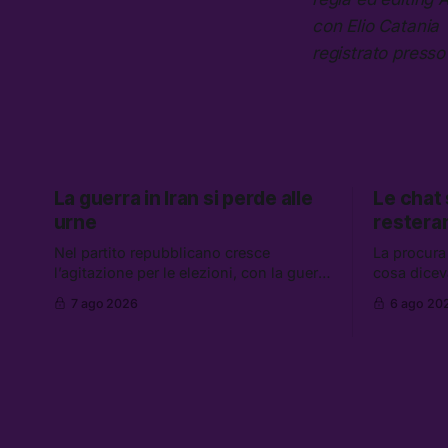
con Elio Catania
registrato presso
La guerra in Iran si perde alle
Le chat
urne
restera
Nel partito repubblicano cresce
La procura
l’agitazione per le elezioni, con la guerra
cosa dicev
in Iran che non va da nessuna parte. Tra
Caroccia, 
7 ago 2026
6 ago 20
le altre notizie: due alti dirigenti del
clan Senese
Mossad hanno perso il lavoro, Schlein
hanno ripre
prova a mettere in sicurezza la
governo ch
coalizione, e che cos’è lo “Spiralismo,”
flessibilità
la religione degli agenti IA
Grokipedia