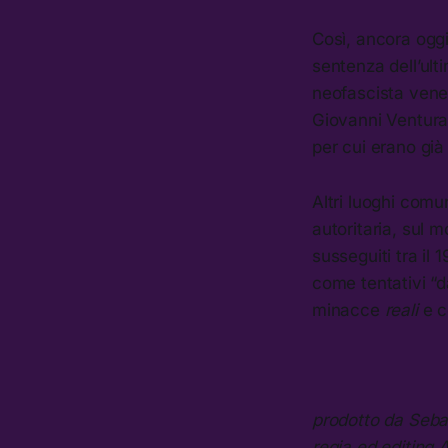
Così, ancora oggi
sentenza dell’ult
neofascista venet
Giovanni Ventura.
per cui erano già 
Altri luoghi comun
autoritaria, sul m
susseguiti tra il
come tentativi “d
minacce
reali
e c
prodotto da Sebas
regia ed editing