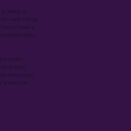
in realtà, la
ato nella cellula
 Franco Freda e
l medesimo reato
 una svolta
 che si sono
sso minimizzati
si trattò di