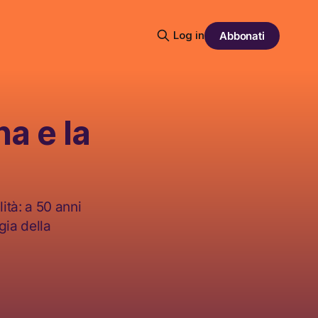
Log in
Abbonati
na e la
lità: a 50 anni
gia della