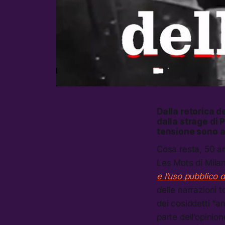
Dalla retorica de
dalla strage di 
tensione sono an
Cosa resta, 50 an
Les Mots di Milan
e l’uso pubblico d
delle narrazioni t
dei cosiddetti “a
parte dell’opinion