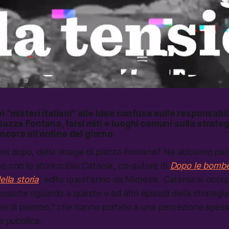
i “misteri italiani” alle idee confuse sulle responsabil
Piazza Fontana, falsi miti e luoghi comuni sulla strateg
cora all’ordine del giorno.
ni dopo, della strage di piazza Fontana? Ne abbiamo parlat
o con lo storico Elio Catania, co-autore di
Dopo le bombe
ella storia
,
edito quest’anno da Mimesis. Catania si occup
ossiche riguardo a questo e ad altri episodi della strategi
nni di piombo,” che hanno portato a una percezione spess
e pubblica.